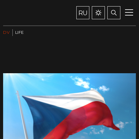
RU
DV
LIFE