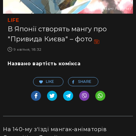
@matsudaHI / Twitter
LIFE
В Японії створять мангу про
"Привида Києва" – фото
9 квітня, 18:32
Названо вартість комікса
LIKE
SHARE
На 140-му з'їзді мангак-аніматорів