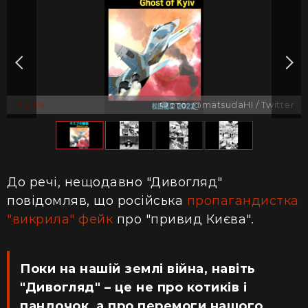
Манга
Фото: @matsudaHI / Twitter
До речі, нещодавно "Дивогляд"
повідомляв, що російська
пропагандистка
"викрила" фейк
про "привид Києва".
Поки на нашій землі війна, навіть
"Дивогляд" – це не про котиків і
пандочок, а про перемоги нашого