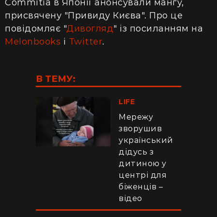
Commitia в Японії анонсували мангу,
присвячену "Привиду Києва". Про це
повідомляє "
Дивогляд
" із посиланням на
Melonbooks
і
Twitter
.
В ТЕМУ:
LIFE
Мережу
зворушив
український
дідусь з
дитиною у
центрі для
біженців –
відео