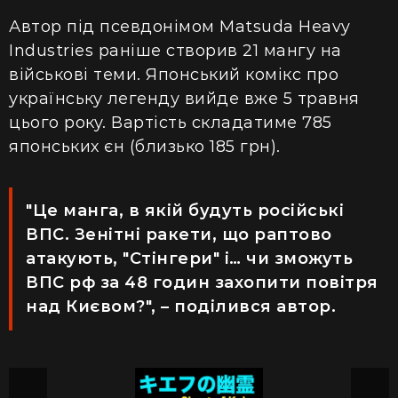
Автор під псевдонімом Matsuda Heavy
Industries раніше створив 21 мангу на
військові теми. Японський комікс про
українську легенду вийде вже 5 травня
цього року. Вартість складатиме 785
японських єн (близько 185 грн).
"Це манга, в якій будуть російські
ВПС. Зенітні ракети, що раптово
атакують, "Стінгери" і… чи зможуть
ВПС рф за 48 годин захопити повітря
над Києвом?", – поділився автор.