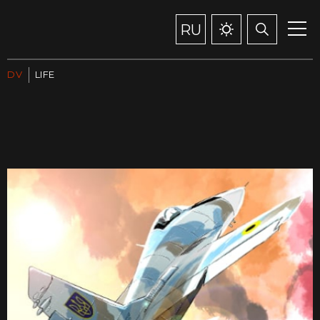
RU
DV
LIFE