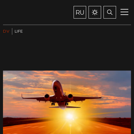
RU
DV
LIFE