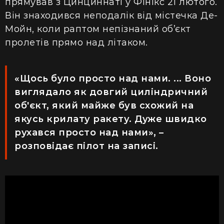
прямував з Цинциннаті у Фінікс 21 лютого.
Він знаходився неподалік від містечка Де-
Мойн, коли раптом непізнаний об’єкт
пролетів прямо над літаком.
«Щось було просто над нами. ... Воно
виглядало як довгий циліндричний
об'єкт, який майже був схожий на
якусь крилату ракету. Дуже швидко
рухався просто над нами», –
розповідає пілот на записі.