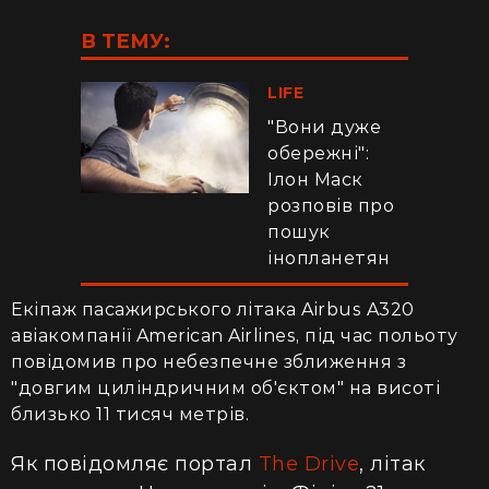
В ТЕМУ:
LIFE
"Вони дуже
обережні":
Ілон Маск
розповів про
пошук
інопланетян
Екіпаж пасажирського літака Airbus A320
авіакомпанії American Airlines, під час польоту
повідомив про небезпечне зближення з
"довгим циліндричним об'єктом" на висоті
близько 11 тисяч метрів.
Як повідомляє портал
The Drive
, літак