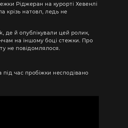
тежки Ріджеран на курорті Хевенлі
а крізь натовп, ледь не
k, де й опублікували цей ролик,
нчам на іншому боці стежки. Про
ту не повідомлялося.
а під час пробіжки несподівано