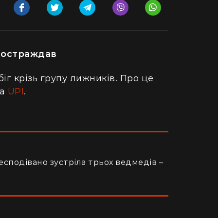
 постраждав
іг крізь групу лижників. Про це
на
UPI
.
есподівано зустріла трьох ведмедів –