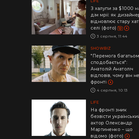
LIFE
З халупи за $1000 н
дім мрії: як дизайне
відновлює стару хат
селі (фото)
3 серпня, 11:44
SHOWBIZ
"Перемога багатьом
сподобається":
Анатолій Анатоліч
відповів, чому він н
фронті
4 серпня, 10:13
LIFE
На фронті зник
безвісти українськи
актор Олександр
Мартиненко – що
відомо (фото)