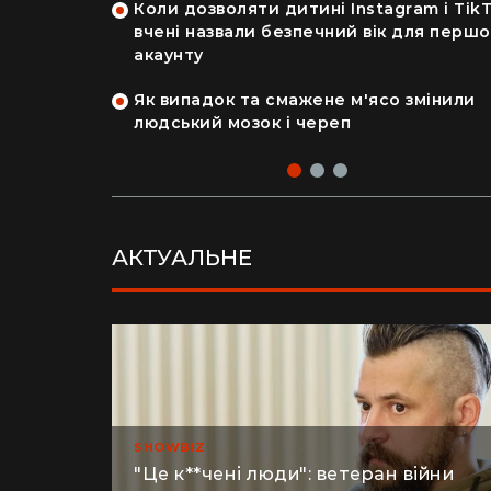
кономила
Коли дозволяти дитині Instagram і TikT
авдяки
вчені назвали безпечний вік для перш
акаунту
як кияни
Як випадок та смажене м'ясо змінили
на райський
людський мозок і череп
АКТУАЛЬНЕ
SHOWBIZ
"Це к**чені люди": ветеран війни