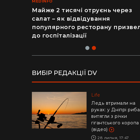
LIFE
MEDINFO
Рік ремонту хати за $8 тисяч:
Майже 2 тисячі отруєнь через
українка показала перевтіленн
салат – як відвідування
сільського будинку (фото)
популярного ресторану призве
до госпіталізації
ВИБІР РЕДАКЦІЇ DV
Life
Life
Українців попереди
Ледь втримали на
про аферу з
руках: у Дніпрі риб
відключенням
витягли з річки
електроенергії
гігантського коропа
(відео)
30 липня, 10:57
28 липня, 17:47