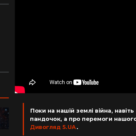
з
й
аду
Поки на нашій землі війна, навіть
ПОДОРОЖІ
пандочок, а про перемоги нашого
Дивогляд 5.UA
.