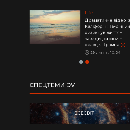
Life
Life
"Це було дуже
стрьомно": українка
Драматичне відео і
відверто пояснила,
Каліфорнії: 16-річни
чому покинула Кан
ризикнув життям
заради Азії
заради дитини –
реакція Трампа
28 липня, 17:04
29 липня, 10:04
СПЕЦТЕМИ DV
ВСЕСВІТ