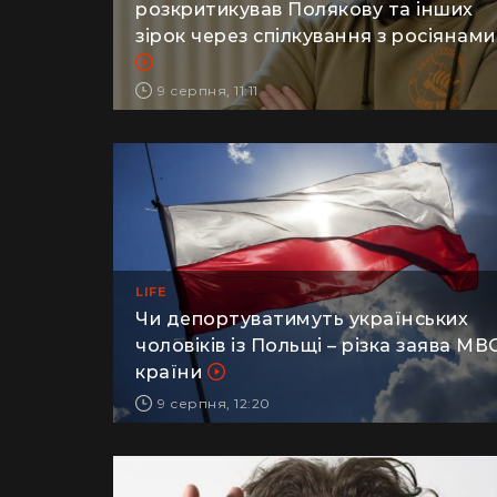
розкритикував Полякову та інших
зірок через спілкування з росіянами
9 серпня, 11:11
LIFE
Чи депортуватимуть українських
чоловіків із Польщі – різка заява МВ
країни
9 серпня, 12:20