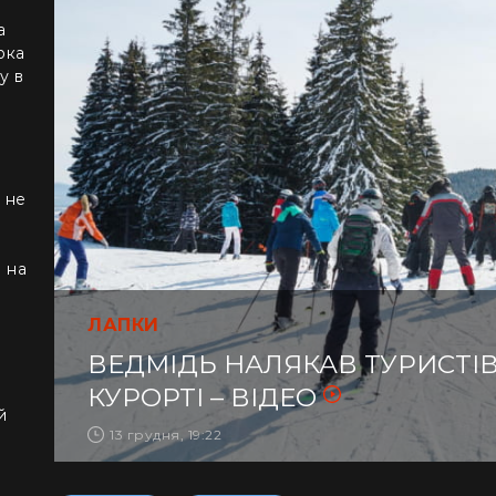
а
рка
у в
 не
е на
ЛАПКИ
ВЕДМІДЬ НАЛЯКАВ ТУРИСТІ
КУРОРТІ – ВІДЕО
й
13 грудня, 19:22