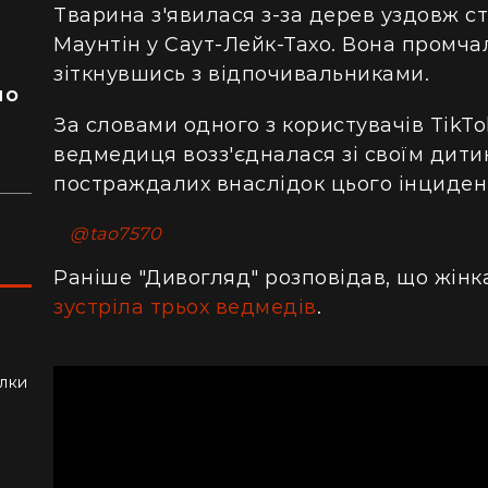
Тварина з'явилася з-за дерев уздовж с
Маунтін у Саут-Лейк-Тахо. Вона промчал
я
зіткнувшись з відпочивальниками.
ло
За словами одного з користувачів TikTo
ведмедиця возз'єдналася зі своїм дити
постраждалих внаслідок цього інциден
@tao7570
Раніше "Дивогляд" розповідав, що жінк
зустріла трьох ведмедів
.
ли
алки