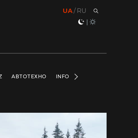
UA
RU
Z
АВТОТЕХНО
INFO
НОВИНИ
LIFE
S