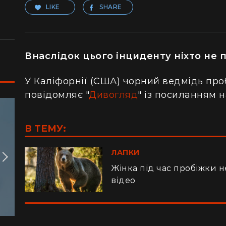
LIKE
SHARE
Внаслідок цього інциденту ніхто не
У Каліфорнії (США) чорний ведмідь проб
повідомляє "
Дивогляд
" із посиланням 
В ТЕМУ:
ЛАПКИ
Жінка під час пробіжки н
відео