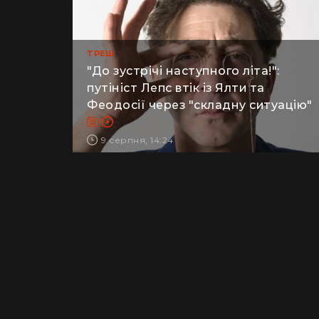
ТРЕШ
"До зустрічі наступного літа!":
путініст Лепс втік із Ялти та
Феодосії через "складну ситуацію"
9 серпня, 14:24