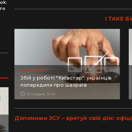
ok:
"Я відчув, як трясеться земля": перед
"П
ого
сотнями туристів в ущелині впали валуни
ти
(відео)
но
І ТАКЕ Б
Життя на круїзному лайнері: скільки
"Ж
коштує купити каюту та мешкати в морі
пе
ку
АВТОТЕХНО
Збій у роботі "Київстар": українців
попередили про шахраїв
13 грудня, 11:49
Допоможи ЗСУ – врятуй свій дім: офіці