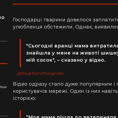
я
ло
Господарці тварини довелося заплатити 
улюбленця обстежили. Однак, виявилося
"Сьогодні вранці мама витратил
знайшла у мене на животі шишку
мій сосок", – сказано у відео.
@bluefrenchieapollo
ли
Відео одразу стало дуже популярним і 
алки
користувачів мережі. Один із них наві
історією:
"Моя мама пішла до ветеринара,