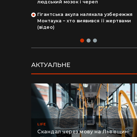
на райський
людський мозок і череп
Гігантська акула налякала узбережжя
рка продала
Монтаука – хто виявився її жертвами
 купила дім
(відео)
АКТУАЛЬНЕ
LIFE
Скандал через мову на Львівщині: