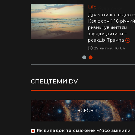
Life
Life
"Це було дуже
стрьомно": українка
Драматичне відео і
відверто пояснила,
Каліфорнії: 16-річни
чому покинула Кан
ризикнув життям
заради Азії
заради дитини –
реакція Трампа
28 липня, 17:04
29 липня, 10:04
СПЕЦТЕМИ DV
ВСЕСВІТ
як кияни
Як випадок та смажене м'ясо змінили