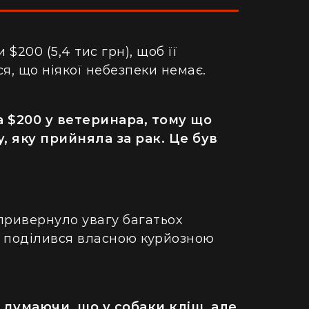
$200 (5,4 тис грн), щоб її
, що ніякої небезпеки немає.
а $200 у ветеринара, тому що
, яку прийняла за рак. Це був
привернуло увагу багатьох
ть поділився власною курйозною
 думаючи, що у собаки кліщ, але