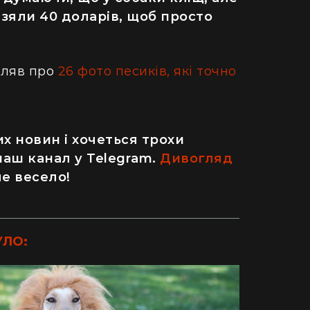
 взяли 40 доларів, щоб просто
мляв про
26 фото песиків, які точно
х новин і хочеться трохи
наш канал у Telegram.
Дивогляд
ле весело!
УЛО:
ДІМ
одну рослину не посаджу": як кияни
Як випадок