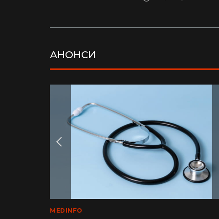
АНОНСИ
LIFE
MEDINFO