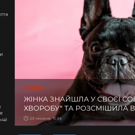
иття
ки
ЛАПКИ
ЖІНКА ЗНАЙШЛА У СВОЄЇ СО
я
ХВОРОБУ" ТА РОЗСМІШИЛА В
не
23 червня, 15:36
ьщі