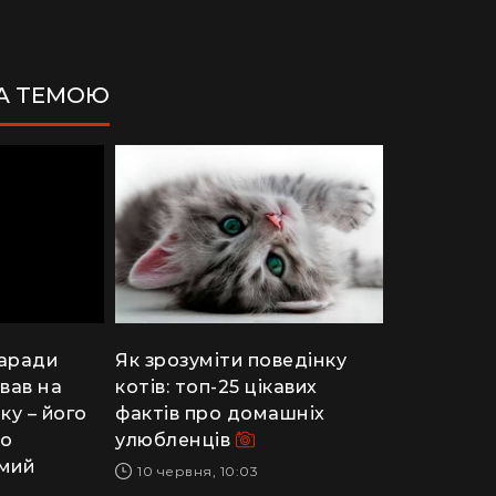
ЗА ТЕМОЮ
заради
Як зрозуміти поведінку
вав на
котів: топ-25 цікавих
ку – його
фактів про домашніх
по
улюбленців
мий
10 червня, 10:03