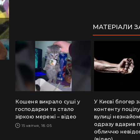
МАТЕРІАЛИ 
Кошеня викрало суші у
У Києві блогер 
господарки та стало
контенту поцілу
зіркою мережі – відео
вулиці незнайом
одразу вдарив 
15 квітня, 18:05
обличчю невідо
(відео)