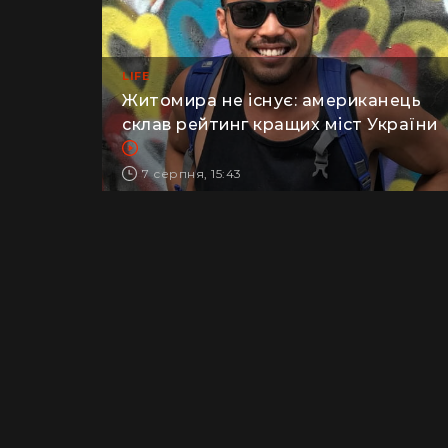
LIFE
Житомира не існує: американець
склав рейтинг кращих міст України
7 серпня, 15:43