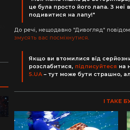
це була просто його лапа. З неї
подивитися на лапу!"
з
й
аду
До речі, нещодавно "Дивогляд" повідо
змусять вас посміхнутися.
Якщо ви втомилися від серйозни
розслабитися,
підписуйтеся
на 
5.UA
– тут може бути страшно, а
І ТАКЕ Б
ПОДОРОЖІ
"Я відчув, як трясеться земля": перед
"Ж