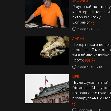
SHOWBIZ
Друг знайшов тіло у
квартирі: пішов із ж
актор із "Клану
Сопрано"
2 серпня, 11:21
ЛАПКИ
Повертався з вечір
через ліс: 7-метрова
змія вбила чоловіка
(фото)
2 серпня, 18:18
LIFE
"Була дуже наївна":
біженка з Маріупол
назвала своє голов
розчарування у Пол
1 серпня, 13:58