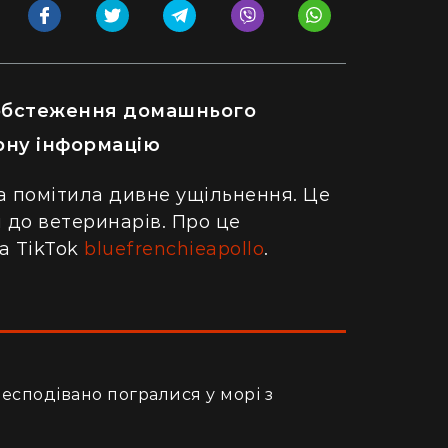
 обстеження домашнього
рну інформацію
а помітила дивне ущільнення. Це
 до ветеринарів. Про це
на TikTok
bluefrenchieapollo
.
есподівано погралися у морі з