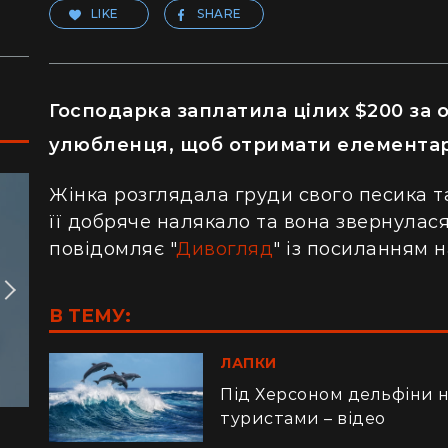
LIKE
SHARE
Господарка заплатила цілих $200 за
улюбленця, щоб отримати елемента
Жінка розглядала груди свого песика т
її добряче налякало та вона звернулася
повідомляє "
Дивогляд
" із посиланням 
В ТЕМУ:
ЛАПКИ
Під Херсоном дельфіни н
туристами – відео