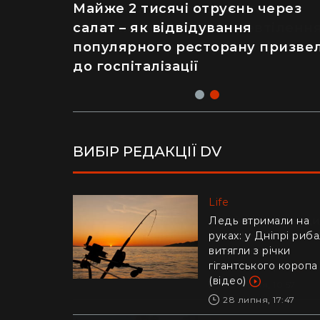
Рік ремонту хати за $8 тисяч:
Майже 2 тисячі отруєнь через
українка показала перевтіленн
салат – як відвідування
сільського будинку (фото)
популярного ресторану призве
до госпіталізації
ВИБІР РЕДАКЦІЇ DV
Life
Life
Українців попереди
Ледь втримали на
про аферу з
руках: у Дніпрі риб
відключенням
витягли з річки
електроенергії
гігантського коропа
(відео)
30 липня, 10:57
28 липня, 17:47