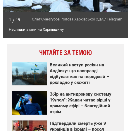
1
19
Олег Синєгубов, голова Харківської ОДА / Telegram
/
Наслідки атаки на Харківщину
ЧИТАЙТЕ ЗА ТЕМОЮ
Великий наступ росіян на
Авдіївку: що насправді
відбувається на передовій –
докладно у сюжеті
Збір на антидронову систему
"Купол": Жадан читає вірші у
прямому ефірі – благодійний
стрім
Підтвердили смерть уже 9
українців в Ізраїлі – посол