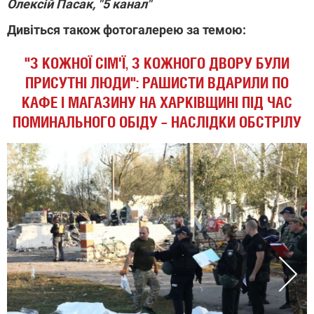
Олексій Пасак, "5 канал"
Дивіться також фотогалерею за темою:
"З КОЖНОЇ СІМ'Ї, З КОЖНОГО ДВОРУ БУЛИ
ПРИСУТНІ ЛЮДИ": РАШИСТИ ВДАРИЛИ ПО
КАФЕ І МАГАЗИНУ НА ХАРКІВЩИНІ ПІД ЧАС
ПОМИНАЛЬНОГО ОБІДУ – НАСЛІДКИ ОБСТРІЛУ