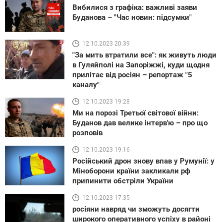
Вибилися з графіка: важливі заяви
Буданова – "Час новин: підсумки"
12.10.2023 20:39
"За мить втратили все": як живуть люди
в Гуляйполі на Запоріжжі, куди щодня
прилітає від росіян – репортаж "5
каналу"
12.10.2023 19:28
Ми на порозі Третьої світової війни:
Буданов дав велике інтерв'ю – про що
розповів
12.10.2023 19:16
Російський дрон знову впав у Румунії: у
Міноборони країни закликали рф
припинити обстріли України
12.10.2023 17:35
росіяни навряд чи зможуть досягти
широкого оперативного успіху в районі