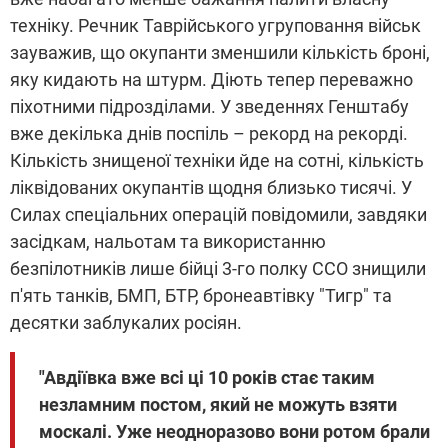
техніку. Речник Таврійського угруповання військ
зауважив, що окупанти зменшили кількість броні,
яку кидають на штурм. Діють тепер переважно
піхотними підрозділами. У зведеннях Генштабу
вже декілька днів поспіль – рекорд на рекорді.
Кількість знищеної техніки йде на сотні, кількість
ліквідованих окупантів щодня близько тисячі. У
Силах спеціальних операцій повідомили, завдяки
засідкам, нальотам та використанню
безпілотників лише бійці 3-го полку ССО знищили
п'ять танків, БМП, БТР, бронеавтівку "Тигр" та
десятки заблукалих росіян.
"Авдіївка вже всі ці 10 років стає таким
незламним постом, який не можуть взяти
москалі. Уже неодноразово вони ротом брали