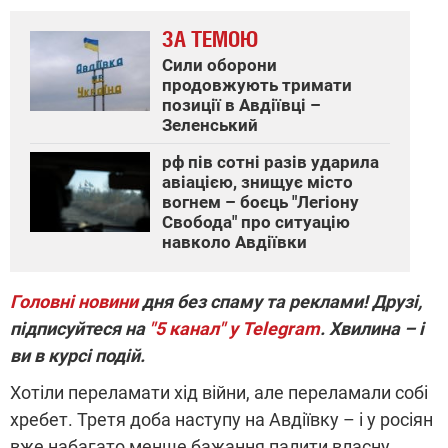
ЗА ТЕМОЮ
Сили оборони
продовжують тримати
позиції в Авдіївці –
Зеленський
рф пів сотні разів ударила
авіацією, знищує місто
вогнем – боєць "Легіону
Свобода" про ситуацію
навколо Авдіївки
Головні новини
дня без спаму та реклами! Друзі,
підписуйтеся на
"5 канал" у Telegram
. Хвилина – і
ви в курсі подій.
Хотіли переламати хід війни, але переламали собі
хребет. Третя доба наступу на Авдіївку – і у росіян
вже набагато менше бажання палити власну