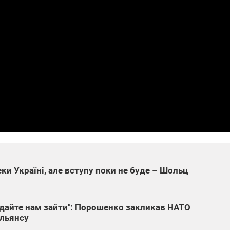
які знімають на
найгарячіших
напрямках фронту
2025 17:15
04.12.2025 12:37
 щит": дрони,
"Відправте
ікапи – триває
Вернадського на
штів на потреби
фронт": стрілецька
чотирьох
бригада Повітряних
ЗСУ
сил ЗСУ збирає на
НРК Numo
еки Україні, але вступу поки не буде – Шольц
– дайте нам зайти": Порошенко закликав НАТО
Альянсу