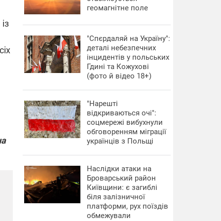
геомагнітне поле
 із
"Спєрдаляй на Україну":
деталі небезпечних
сіх
інцидентів у польських
Гдині та Кожухові
(фото й відео 18+)
"Нарешті
відкриваються очі":
соцмережі вибухнули
обговоренням міграції
на
українців з Польщі
Наслідки атаки на
Броварський район
Київщини: є загиблі
біля залізничної
платформи, рух поїздів
обмежували