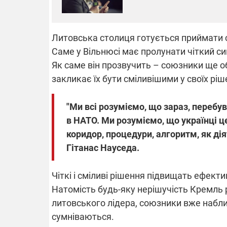
Литовська столиця готується приймати с
Саме у Вільнюсі має пролунати чіткий си
Як саме він прозвучить – союзники ще 
закликає їх бути сміливішими у своїх ріш
"Ми всі розуміємо, що зараз, перебу
в НАТО. Ми розуміємо, що українці ц
коридор, процедури, алгоритм, як дія
Гітанас Науседа.
Чіткі і сміливі рішення підвищать ефект
Натомість будь-яку нерішучість Кремль 
литовського лідера, союзники вже наближ
сумніваються.