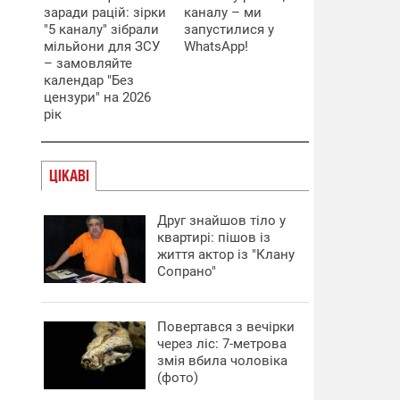
заради рацій: зірки
каналу – ми
"5 каналу" зібрали
запустилися у
мільйони для ЗСУ
WhatsApp!
– замовляйте
календар "Без
цензури" на 2026
рік
ЦІКАВІ
Друг знайшов тіло у
квартирі: пішов із
життя актор із "Клану
Сопрано"
Повертався з вечірки
через ліс: 7-метрова
змія вбила чоловіка
(фото)