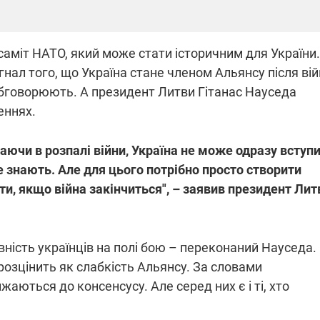
аміт НАТО, який може стати історичним для України.
гнал того, що Україна стане членом Альянсу після вій
обговорюють. А президент Литви Гітанас Науседа
еннях.
ваючи в розпалі війни, Україна не може одразу вступ
е знають. Але для цього потрібно просто створити
ти, якщо війна закінчиться", – заявив президент Лит
ивність українців на полі бою – переконаний Науседа.
розцінить як слабкість Альянсу. За словами
аються до консенсусу. Але серед них є і ті, хто