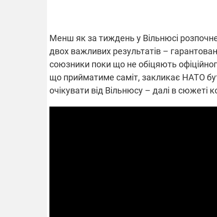
ПОВНО
Менш як за тиждень у Вільнюсі розпочнет
ПЛІВКИ МІНДІЧА: СПРАВА
РАЇНІ
ОБОРУДОК ДРУГА ЗЕЛЕНСЬКОГО
двох важливих результатів – гарантовани
союзники поки що не обіцяють офіційног
ох
Трагедія
Нова підозра у справі Міндіча: НАБУ
що прийматиме саміт, закликає НАТО бу
тла після
удар по
взялося за колишнього виконавчого
нових с
директора Енергоатому
очікувати від Вільнюсу – далі в сюжеті 
номальну
Атака на
З колишнього віцепрем'єра Олексія
нутися
загинул
Чернишова зняли електронний
иці
(оновле
браслет стеження
08.09.
Підтри
"Машине
виграй 
Dodge C