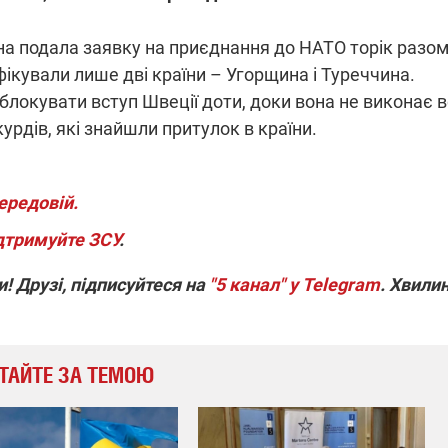
на подала заявку на приєднання до НАТО торік разом
ікували лише дві країни – Угорщина і Туреччина.
локувати вступ Швеції доти, доки вона не виконає в
рдів, які знайшли притулок в країни.
ередовій.
дтримуйте ЗСУ
.
! Друзі, підписуйтеся на
"5 канал" у Telegram
. Хвили
ТАЙТЕ ЗА ТЕМОЮ