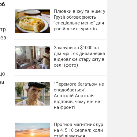
об
Плювки в їжу та інше: у
Грузії обговорюють
"спеціальне меню" для
стр
російських туристів
без
З халупи за $1000 на
дім мрії: як дизайнерка
відновлює стару хату в
селі (фото)
що
на
"Перемога багатьом не
сподобається":
Анатолій Анатоліч
відповів, чому він не
на фронті
Прогноз магнітних бур
на 4, 5 і 6 серпня: коли
стабілізується