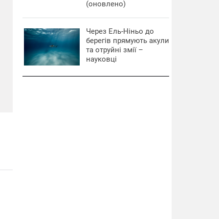
(оновлено)
Через Ель-Ніньо до
берегів прямують акули
та отруйні змії –
науковці