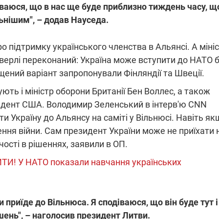
одіваюся, що в нас ще буде приблизно тиждень часу, щ
ьнішим", – додав Науседа.
о підтримку українського членства в Альянсі. А міні
верлі переконаний: Україна може вступити до НАТО 
щений варіант запропонували Фінляндії та Швеції.
ть і міністр оборони Британії Бен Воллес, а також
езидент США. Володимир Зеленський в інтерв'ю CNN
 Україну до Альянсу на саміті у Вільнюсі. Навіть як
ення війни. Сам президент України може не приїхати 
ості в рішеннях, заявили в ОП.
И! У НАТО показали навчання українських
 приїде до Вільнюса. Я сподіваюся, що він буде тут і
шень", – наголосив президент Литви.