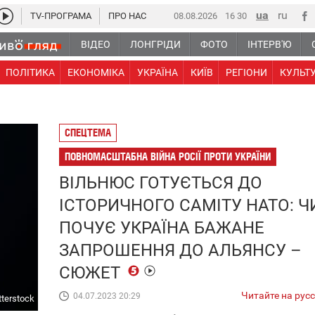
TV-ПРОГРАМА
ПРО НАС
08.08.2026
16:30
ВІДЕО
ЛОНГРІДИ
ФОТО
ІНТЕРВ'Ю
ПОЛІТИКА
ЕКОНОМІКА
УКРАЇНА
КИЇВ
РЕГІОНИ
КУЛЬТ
СПЕЦТЕМА
ПОВНОМАСШТАБНА ВІЙНА РОСІЇ ПРОТИ УКРАЇНИ
ВІЛЬНЮС ГОТУЄТЬСЯ ДО
ІСТОРИЧНОГО САМІТУ НАТО: Ч
ПОЧУЄ УКРАЇНА БАЖАНЕ
ЗАПРОШЕННЯ ДО АЛЬЯНСУ –
СЮЖЕТ
Читайте на рус
04.07.2023 20:29
tterstock