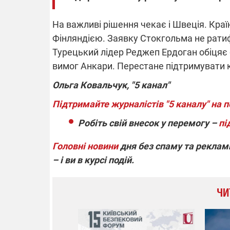
На важливі рішення чекає і Швеція. Краї
Фінляндією. Заявку Стокгольма не ратиф
Турецький лідер Реджеп Ердоган обіцяє б
вимог Анкари. Перестане підтримувати ку
Ольга Ковальчук, "5 канал"
Підтримайте журналістів "5 каналу" на п
Робіть свій внесок у перемогу –
пі
Головні новини
дня без спаму та реклами
– і ви в курсі подій.
ЧИ