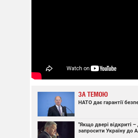
14.11.
"Око та
РЕБ і п
збір ко
одразу 
бригад 
ЗА ТЕМОЮ
НАТО дає гарантії безп
"Якщо двері відкриті 
запросити Україну до 