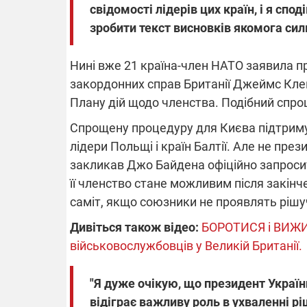
свідомості лідерів цих країн, і я сп
зробити текст висновків якомога сил
Нині вже 21 країна-член НАТО заявила пр
закордонних справ Британії Джеймс Кле
Плану дій щодо членства. Подібний спро
Спрощену процедуру для Києва підтримую
лідери Польщі і країн Балтії. Але не пр
закликав Джо Байдена офіційно запросити
її членство стане можливим після закінч
саміт, якщо союзники не проявлять рішуч
Дивіться також відео:
БОРОТИСЯ і ВИЖИТ
військовослужбовців у Великій Британії.
"Я дуже очікую, що президент України
відіграє важливу роль в ухваленні рі