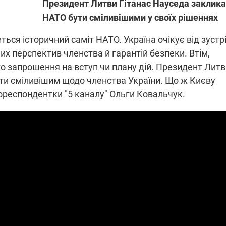
Президент Литви Гітанас Науседа заклика
НАТО бути сміливішими у своїх рішеннях
СПЕЦОПЕРАЦІЇ, УДАРИ І "Б
МАСШТАБНА ВІЙНА РОСІЇ
ься історичний саміт НАТО. Україна очікує від зустрі
НА РОСІЇ ТА ОКУПОВА
ПРОТИ УКРАЇНИ
х перспектив членства й гарантій безпеки. Втім,
ТЕРИТОРІЯХ
о запрошення на вступ чи плану дій. Президент Литв
 під Броварами та ракетний
Нові удари по російській на
ти сміливішим щодо членства України. Що ж Києву
 Києву: Зеленський вимагає
інфраструктурі: Генштаб наз
анкцій проти рф
уражені об'єкти
кореспондентки "5 каналу" Ольги Ковальчук.
 Київ і область: на Броварщині
Операція "МоЛоЧКа": Сили б
и троє людей, зокрема дитина
систем уразили ще 12 суден 
но)
флоту рф
2025 12:09
11.08.2025 15:16
май
Працюють на
рію війни" та
передовій:
легендарний
підтримайте
hallenger
військкорів "5 каналу",