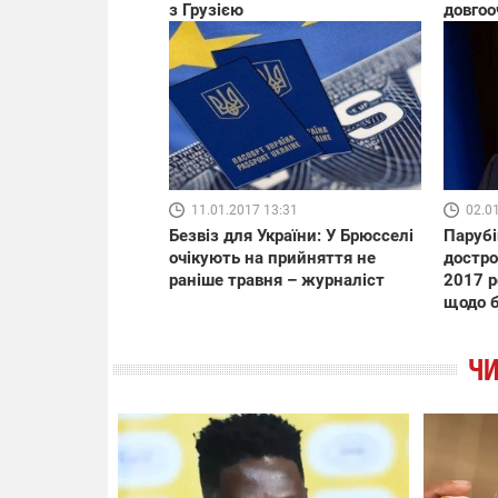
з Грузією
довгоо
11.01.2017 13:31
02.0
Безвіз для України: У Брюсселі
Парубі
очікують на прийняття не
достро
раніше травня – журналіст
2017 р
щодо б
ЧИ