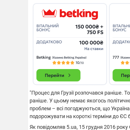
14.11.2025 1
"Око та щит"
РЕБ і пікапи
збір коштів 
одразу чоти
бригад ЗСУ
"Процес для Грузії розпочався раніше. Т
раніше. У цьому немає якогось політично
проблем – всі погоджуються, що Україна 
подорожувати на короткі терміни до ЄС б
Як повідомляв 5.ua, 15 грудня 2016 рок