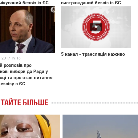
чікуваний безвіз із ЄС
вистражданий безвіз із ЄС
5 канал - трансляція наживо
1.2017 19:16
й розповів про
кові вибори до Ради у
оці та про стан питання
езвізу з ЄС
ТАЙТЕ БІЛЬШЕ