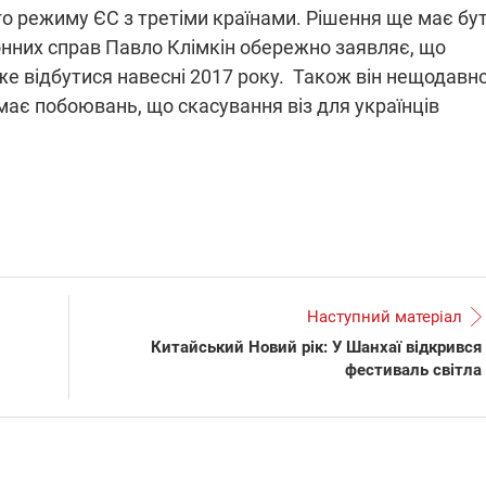
го режиму ЄС з третіми країнами. Рішення ще має бу
нних справ Павло Клімкін обережно заявляє, що
же відбутися навесні 2017 року. Також він нещодавн
ає побоювань, що скасування віз для українців
Наступний матеріал
Китайський Новий рік: У Шанхаї відкрився
фестиваль світла