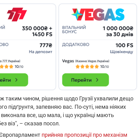
які знімають на
найгарячіших
напрямках фронту
7:15
04.12.2025 12:37
: дрони,
"Відправте
 – триває
Вернадського на
на потреби
фронт": стрілецька
рьох
бригада Повітряних
сил ЗСУ збирає на
НРК Numo
ож таким чином, рішення щодо Грузії ухвалили дещо
го підґрунтя, запевняю вас. По-суті, нема ніяких
виконала все, що мала, і що українці мають
ез віз", – сказав посол.
у Європарламент
прийняв пропозиції про механізм