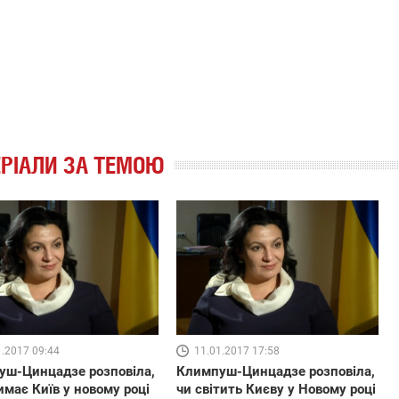
РІАЛИ ЗА ТЕМОЮ
1.2017 09:44
11.01.2017 17:58
уш-Цинцадзе розповіла,
Климпуш-Цинцадзе розповіла,
имає Київ у новому році
чи світить Києву у Новому році