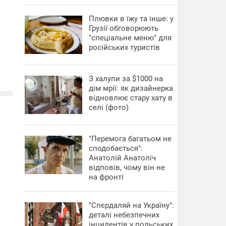
Плювки в їжу та інше: у
Грузії обговорюють
"спеціальне меню" для
російських туристів
З халупи за $1000 на
дім мрії: як дизайнерка
відновлює стару хату в
селі (фото)
"Перемога багатьом не
сподобається":
Анатолій Анатоліч
відповів, чому він не
на фронті
"Спєрдаляй на Україну":
деталі небезпечних
інцидентів у польських