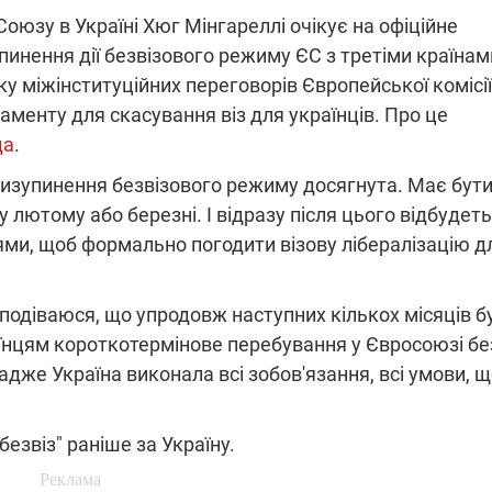
юзу в Україні Хюг Мінгареллі очікує на офіційне
инення дії безвізового режиму ЄС з третіми країнам
у міжінституційних переговорів Європейської комісії
ПЛІВКИ МІНДІЧА: СПРАВА
ННЯ СВІТЛА В УКРАЇНІ
ОБОРУДОК ДРУГА ЗЕЛЕНСЬКО
менту для скасування віз для українців. Про це
да
.
живачів у чотирьох
Нова підозра у справі Міндіча: 
лишається без світла після
взялося за колишнього виконав
ризупинення безвізового режиму досягнута. Має бут
бстрілів
директора Енергоатому
ербанки: через аномальну
З колишнього віцепрем'єра Олек
 лютому або березні. І відразу після цього відбудет
пні, можуть повернутися
Чернишова зняли електронний
іями, щоб формально погодити візову лібералізацію д
ключень – подробиці
браслет стеження
сподіваюся, що упродовж наступних кількох місяців б
їнцям короткотермінове перебування у Євросоюзі бе
 адже Україна виконала всі зобов'язання, всі умови, щ
2:09
11.08.2025 15:16
Працюють на
безвіз" раніше за Україну.
війни" та
передовій:
ндарний
підтримайте
nger
військкорів "5 каналу",