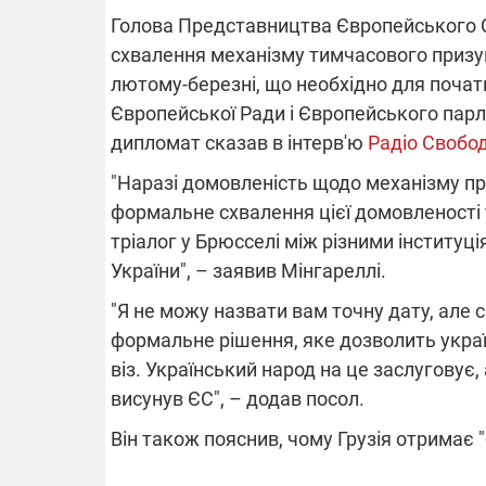
Голова Представництва Європейського Со
схвалення механізму тимчасового призуп
лютому-березні, що необхідно для початк
ВІДКЛЮЧЕ
Європейської Ради і Європейського парла
дипломат сказав в інтерв'ю
Радіо Свобо
Частина спо
областях за
"Наразі домовленість щодо механізму п
російських о
Готуйте пав
формальне схвалення цієї домовленості у
спеку у сер
тріалог у Брюсселі між різними інституц
графіки від
України", – заявив Мінгареллі.
"Я не можу назвати вам точну дату, але 
формальне рішення, яке дозволить укра
віз. Український народ на це заслуговує,
висунув ЄС", – додав посол.
08.09.2025 1
Підтримай
Він також пояснив, чому Грузія отримає "
"Машинерію 
виграй леге
Dodge Challe