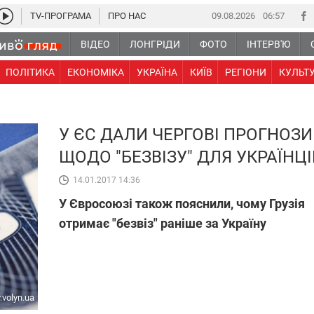
TV-ПРОГРАМА
ПРО НАС
09.08.2026
06 57
ВІДЕО
ЛОНГРІДИ
ФОТО
ІНТЕРВ'Ю
ПОЛІТИКА
ЕКОНОМІКА
УКРАЇНА
КИЇВ
РЕГІОНИ
КУЛЬТ
У ЄС ДАЛИ ЧЕРГОВІ ПРОГНОЗИ
ЩОДО "БЕЗВІЗУ" ДЛЯ УКРАЇНЦІ
14.01.2017 14:36
У Євросоюзі також пояснили, чому Грузія
отримає "безвіз" раніше за Україну
r.volyn.ua