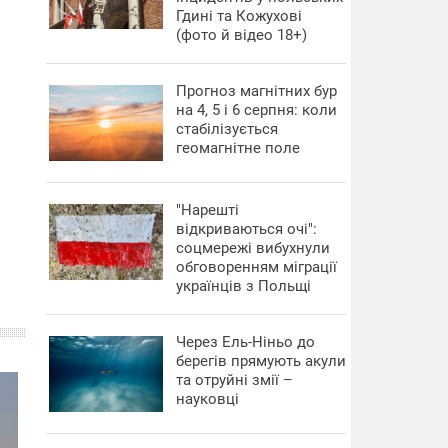
Гдині та Кожухові
(фото й відео 18+)
Прогноз магнітних бур
на 4, 5 і 6 серпня: коли
стабілізується
геомагнітне поле
"Нарешті
відкриваються очі":
соцмережі вибухнули
обговоренням міграції
українців з Польщі
Через Ель-Ніньо до
берегів прямують акули
та отруйні змії –
науковці