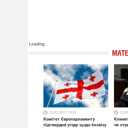
Loading...
МАТЕ
12.01.2017 12:31
12.0
Комітет Європарламенту
Климп
підтвердив угоду щодо безвізу
чи отр