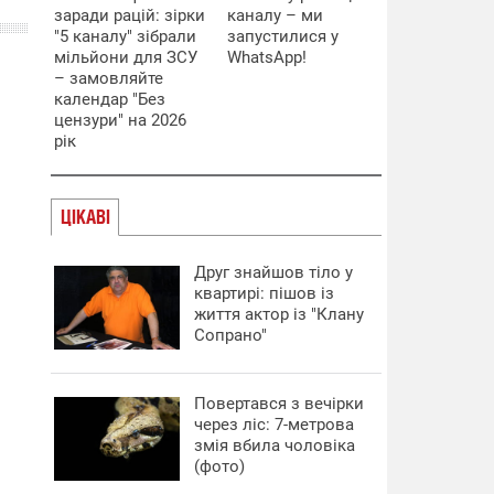
заради рацій: зірки
каналу – ми
"5 каналу" зібрали
запустилися у
мільйони для ЗСУ
WhatsApp!
– замовляйте
календар "Без
цензури" на 2026
рік
ЦІКАВІ
Друг знайшов тіло у
квартирі: пішов із
життя актор із "Клану
Сопрано"
Повертався з вечірки
через ліс: 7-метрова
змія вбила чоловіка
(фото)