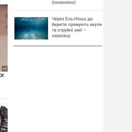
(оновлено)
Через Ель-Ніньо до
берегів прямують акули
та отруйні змії –
науковці