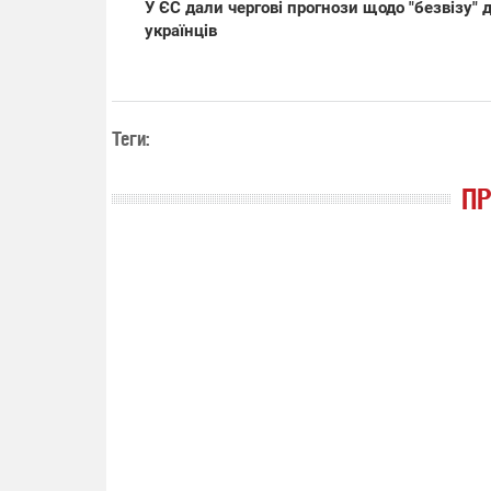
У ЄС дали чергові прогнози щодо "безвізу" 
українців
14.11.2025 1
"Око та щит"
РЕБ і пікапи
збір коштів 
Теги:
одразу чоти
бригад ЗСУ
П