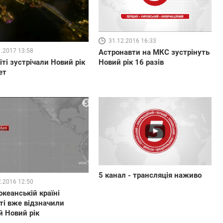
31.12.2016 16:33
1.2017 13:58
Астронавти на МКС зустрінуть
Новий рік 16 разів
віті зустрічали Новий рік
ет
5 канал - трансляція наживо
2.2016 12:50
океанській країні
ті вже відзначили
 Новий рік