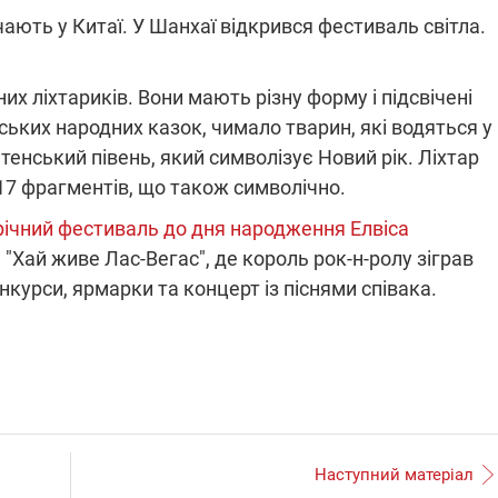
ають у Китаї. У Шанхаї відкрився фестиваль світла.
ПЛІВКИ МІНДІЧА: СПРАВА
их ліхтариків. Вони мають різну форму і підсвічені
ННЯ СВІТЛА В УКРАЇНІ
ОБОРУДОК ДРУГА ЗЕЛЕНСЬКО
ьких народних казок, чимало тварин, які водяться у
тенський півень, який символізує Новий рік. Ліхтар
живачів у чотирьох
Нова підозра у справі Міндіча: 
лишається без світла після
взялося за колишнього виконав
 17 фрагментів, що також символічно.
бстрілів
директора Енергоатому
ербанки: через аномальну
З колишнього віцепрем'єра Олек
річний фестиваль до дня народження Елвіса
пні, можуть повернутися
Чернишова зняли електронний
ключень – подробиці
браслет стеження
 "Хай живе Лас-Вегас", де король рок-н-ролу зіграв
онкурси, ярмарки та концерт із піснями співака.
2:09
11.08.2025 15:16
Працюють на
війни" та
передовій:
ндарний
підтримайте
Наступний матеріал
nger
військкорів "5 каналу",