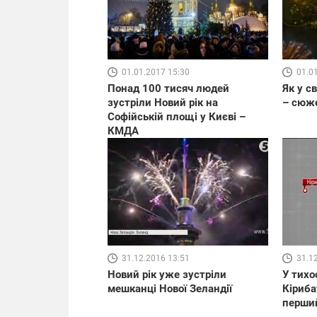
01.01.2017 15:30
01.0
Понад 100 тисяч людей
Як у с
зустріли Новий рік на
– сюж
Софійській площі у Києві –
КМДА
31.12.2016 13:51
31.1
Новий рік уже зустріли
У тихо
мешканці Нової Зеландії
Кіриба
перший