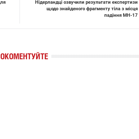
для
Нідерландці озвучили результати експертизи
які знімають на
щодо знайденого фрагменту тіла з місця
найгарячіших
падіння МН-17
напрямках фронту
7:15
04.12.2025 12:37
: дрони,
"Відправте
 – триває
Вернадського на
на потреби
фронт": стрілецька
рьох
бригада Повітряних
сил ЗСУ збирає на
РОКОМЕНТУЙТЕ
НРК Numo