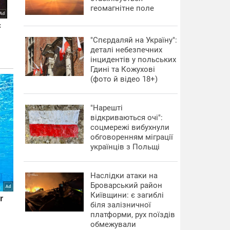
геомагнітне поле
"Спєрдаляй на Україну":
деталі небезпечних
інцидентів у польських
Гдині та Кожухові
(фото й відео 18+)
"Нарешті
відкриваються очі":
соцмережі вибухнули
обговоренням міграції
українців з Польщі
Наслідки атаки на
Броварський район
Київщини: є загиблі
біля залізничної
платформи, рух поїздів
обмежували