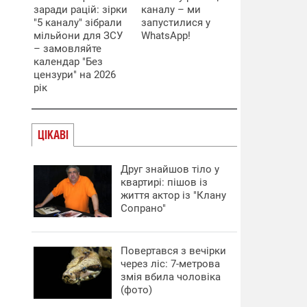
заради рацій: зірки
каналу – ми
"5 каналу" зібрали
запустилися у
мільйони для ЗСУ
WhatsApp!
– замовляйте
календар "Без
цензури" на 2026
рік
ЦІКАВІ
Друг знайшов тіло у
квартирі: пішов із
життя актор із "Клану
Сопрано"
Повертався з вечірки
через ліс: 7-метрова
змія вбила чоловіка
(фото)