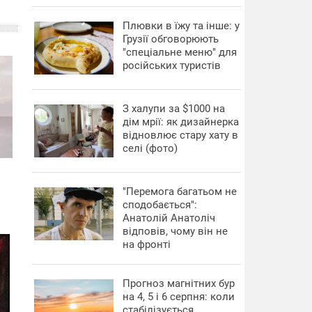
Плювки в їжу та інше: у
Грузії обговорюють
"спеціальне меню" для
російських туристів
З халупи за $1000 на
дім мрії: як дизайнерка
відновлює стару хату в
селі (фото)
"Перемога багатьом не
сподобається":
Анатолій Анатоліч
відповів, чому він не
на фронті
Прогноз магнітних бур
на 4, 5 і 6 серпня: коли
стабілізується