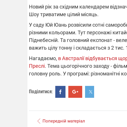
Новий рік за східним календарем відзнач
Шоу триватиме цілий місяць.
У саду Юй Юань розвісили сотні саморобн
ВІДКЛЮЧЕ
різними кольорами. Тут персонажі китайс
Піднебесній. Та головний експонат - веле
Частина спо
областях за
важить цілу тонну і складається з 2 тис.
російських о
Готуйте пав
Нагадаємо,
в Австралії відбувається що
спеку у сер
графіки від
Преслі
. Тема цьогорічного заходу - фільм
головну роль. У програмі: різноманітні к
Поділитися:
08.09.2025 1
Підтримай
"Машинерію 
Попередній матеріал
виграй леге
Dodge Challe