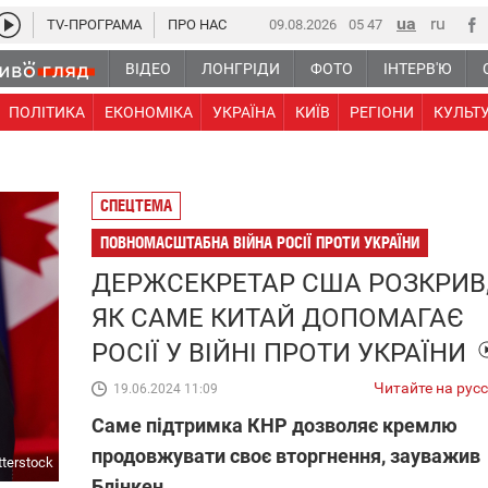
TV-ПРОГРАМА
ПРО НАС
09.08.2026
05:47
ВІДЕО
ЛОНГРІДИ
ФОТО
ІНТЕРВ'Ю
ПОЛІТИКА
ЕКОНОМІКА
УКРАЇНА
КИЇВ
РЕГІОНИ
КУЛЬТ
СПЕЦТЕМА
ПОВНОМАСШТАБНА ВІЙНА РОСІЇ ПРОТИ УКРАЇНИ
ДЕРЖСЕКРЕТАР США РОЗКРИВ
ЯК САМЕ КИТАЙ ДОПОМАГАЄ
РОСІЇ У ВІЙНІ ПРОТИ УКРАЇНИ
Читайте на рус
19.06.2024 11:09
Саме підтримка КНР дозволяє кремлю
продовжувати своє вторгнення, зауважив
tterstock
Блінкен