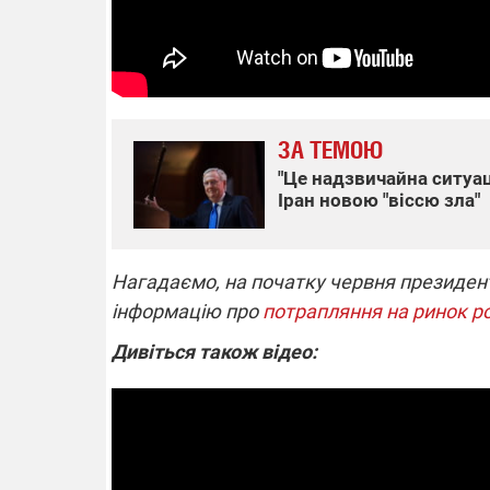
ЗА ТЕМОЮ
"Це надзвичайна ситуац
Іран новою "віссю зла"
Нагадаємо, на початку червня президен
інформацію про
потрапляння на ринок ро
Дивіться також відео: