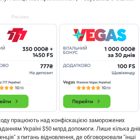
які знімають на
найгарячіших
напрямках фронту
7:15
04.12.2025 12:37
: дрони,
"Відправте
 – триває
Вернадського на
на потреби
фронт": стрілецька
рьох
бригада Повітряних
сил ЗСУ збирає на
НРК Numo
аходу працюють над конфіскацією заморожених
наданням Україні $50 млрд допомоги. Лише кілька дні
нція" з питань відновлення, де обговорювали "інші