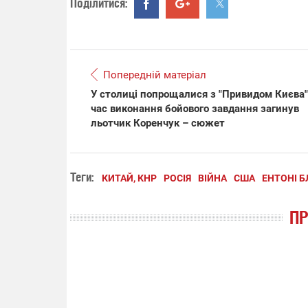
Поділитися:
Попередній матеріал
У столиці попрощалися з "Привидом Києва":
час виконання бойового завдання загинув
льотчик Коренчук – сюжет
Теги:
КИТАЙ, КНР
РОСІЯ
ВІЙНА
США
ЕНТОНІ Б
П