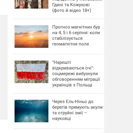
Гдині та Кожухові
(фото й відео 18+)
Прогноз магнітних бур
на 4, 5 і 6 серпня: коли
стабілізується
геомагнітне поле
"Нарешті
відкриваються очі":
соцмережі вибухнули
обговоренням міграції
українців з Польщі
Через Ель-Ніньо до
берегів прямують акули
та отруйні змії –
науковці