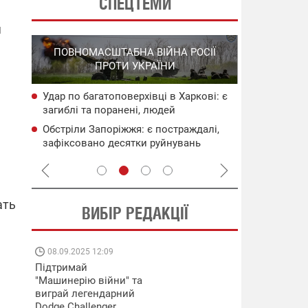
СПЕЦТЕМИ
я
СПЕЦОПЕРА
ПОВНОМАСШТАБНА ВІЙНА РОСІЇ
НА РО
ПРОТИ УКРАЇНИ
ГО
Удар по багатоповерхівці в Харкові: є
НАБУ
Нові удари 
загиблі та поранені, людей
чого
інфраструкт
заблоковано під завалами
уражені об'
Обстріли Запоріжжя: є постраждалі,
сія
Операція "
зафіксовано десятки руйнувань
систем ураз
флоту рф
ать
ВИБІР РЕДАКЦІЇ
08.09.2025 12:09
11.08.2025 15:
Підтримай
Працюють на
"Машинерію війни" та
передовій:
виграй легендарний
підтримайте
Dodge Challenger
військкорів "5