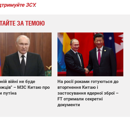
дтримуйте ЗСУ
.
ТАЙТЕ ЗА ТЕМОЮ
рній війні не буде
На росії роками готуються до
жців" – МЗС Китаю про
вторгнення Китаю і
и путіна
застосування ядерної зброї –
FT отримали секретні
документи