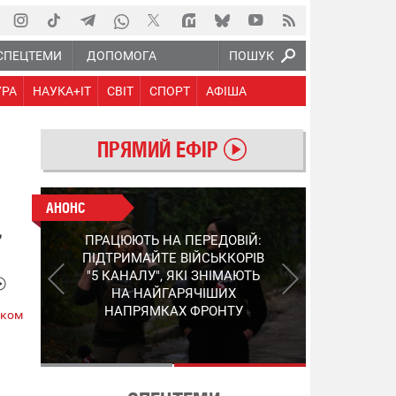
СПЕЦТЕМИ
ДОПОМОГА
ПОШУК
УРА
НАУКА+IT
СВІТ
СПОРТ
АФІША
ПРЯМИЙ ЕФІР
АНОНС
АНОНС
,
КІНЕЦЬ ВОРОЖИМ
ПРАЦЮЮТЬ НА ПЕРЕДОВІЙ:
"МОЛНІЯМ" ТА FPV: ЯК
ПІДТРИМАЙТЕ ВІЙСЬККОРІВ
УКРАЇНСЬКИЙ STEP-3
"5 КАНАЛУ", ЯКІ ЗНІМАЮТЬ
ЗМІНЮЄ ПРАВИЛА ГРИ –
НА НАЙГАРЯЧІШИХ
ПОДРОБИЦІ ПРО
НАПРЯМКАХ ФРОНТУ
ском
ПЕРЕХОПЛЮВАЧ