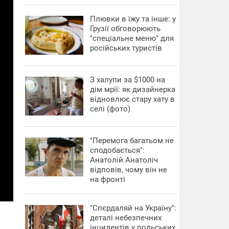
Плювки в їжу та інше: у
Грузії обговорюють
"спеціальне меню" для
російських туристів
З халупи за $1000 на
дім мрії: як дизайнерка
відновлює стару хату в
селі (фото)
"Перемога багатьом не
сподобається":
Анатолій Анатоліч
відповів, чому він не
на фронті
"Спєрдаляй на Україну":
деталі небезпечних
інцидентів у польських