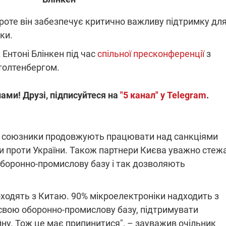
проте він забезпечує критично важливу підтримку дл
ки.
ПЛІВКИ МІНДІЧА: СПРАВА
ННЯ СВІТЛА В УКРАЇНІ
ОБОРУДОК ДРУГА ЗЕЛЕНСЬКО
Ентоні Блінкен під час
спільної пресконференції
з
толтенбергом.
живачів у чотирьох
Нова підозра у справі Міндіча: 
лишається без світла після
взялося за колишнього виконав
бстрілів
директора Енергоатому
ами! Друзі, підписуйтеся на
"5 канал" у Telegram
.
ербанки: через аномальну
З колишнього віцепрем'єра Олек
пні, можуть повернутися
Чернишова зняли електронний
ключень – подробиці
браслет стеження
 союзники продовжують працювати над санкціями
и проти України. Також партнери Києва уважно стеж
оборонно-промислову базу і так дозволяють
2:09
11.08.2025 15:16
 походять з Китаю. 90% мікроелектроніки надходить з
Працюють на
війни" та
передовій:
и свою оборонно-промислову базу, підтримувати
ндарний
підтримайте
ну. Тож це має припинитися", – зауважив очільник
nger
військкорів "5 каналу",