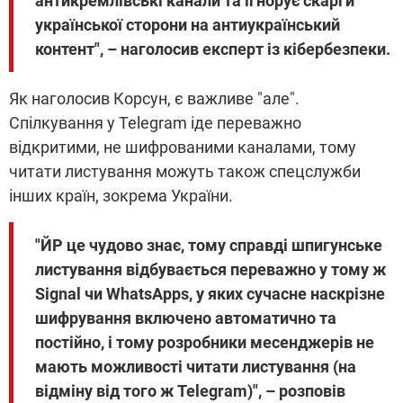
антикремлівські канали та ігнорує скарги
української сторони на антиукраїнський
контент", – наголосив експерт із кібербезпеки.
Як наголосив Корсун, є важливе "але".
Спілкування у Telegram іде переважно
відкритими, не шифрованими каналами, тому
читати листування можуть також спецслужби
інших країн, зокрема України.
"ЙР це чудово знає, тому справді шпигунське
листування відбувається переважно у тому ж
Signal чи WhatsApps, у яких сучасне наскрізне
шифрування включено автоматично та
постійно, і тому розробники месенджерів не
мають можливості читати листування (на
відміну від того ж Telegram)", – розповів