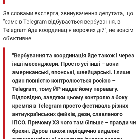
За словами експерта, звинувачення депутата, що
"саме в Telegram відбувається вербування, в
Telegram йде координація ворожих дій", не зовсім
об'єктивне.
"Вербування та координація йде також і через
інші месенджери. Просто усі інші – вони
американські, японські, швейцарські. І лише
один повністю контролюється росією –
Telegram, тому ЙР надає йому перевагу.
Відповідно, завдяки цьому контролю з боку
кремля в Telegram просто фестиваль різних
антиукраїнських фейків, дези, славленого
ІПСО. Причому ХЗ чого там більше – правди чи
брехні. Дуров також періодично видаляє