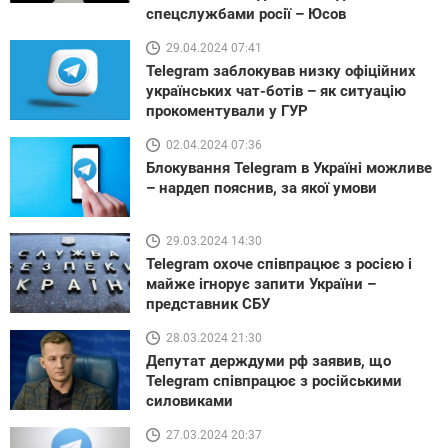
спецслужбами росії – Юсов
29.04.2024 07:41
Telegram заблокував низку офіційних
українських чат-ботів – як ситуацію
прокоментували у ГУР
02.04.2024 07:36
Блокування Telegram в Україні можливе
– нардеп пояснив, за якої умови
29.03.2024 14:30
Telegram охоче співпрацює з росією і
майже ігнорує запити України –
представник СБУ
28.03.2024 21:30
Депутат держдуми рф заявив, що
Telegram співпрацює з російськими
силовиками
27.03.2024 20:37