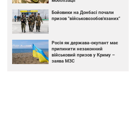
мобілізації
Бойовики на Донбасі почали
призов "військовозобов'язаних"
Росія як держава-окупант має
припинити незаконний
військовий призов у Криму –
заява МЗС