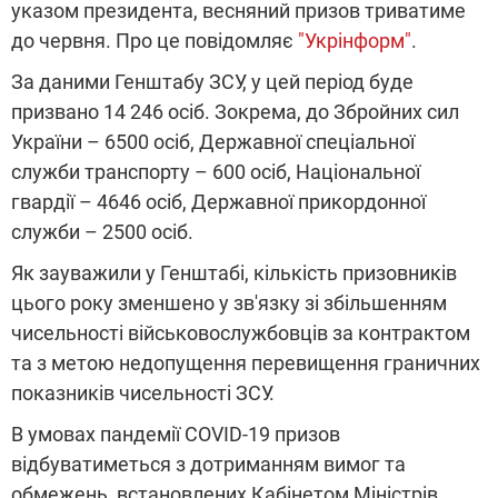
указом президента, весняний призов триватиме
до червня. Про це повідомляє
"Укрінформ"
.
За даними Генштабу ЗСУ, у цей період буде
призвано 14 246 осіб. Зокрема, до Збройних сил
України – 6500 осіб, Державної спеціальної
служби транспорту – 600 осіб, Національної
гвардії – 4646 осіб, Державної прикордонної
служби – 2500 осіб.
Як зауважили у Генштабі, кількість призовників
цього року зменшено у зв'язку зі збільшенням
чисельності військовослужбовців за контрактом
та з метою недопущення перевищення граничних
показників чисельності ЗСУ.
В умовах пандемії COVID-19 призов
відбуватиметься з дотриманням вимог та
обмежень, встановлених Кабінетом Міністрів.