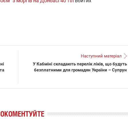
єм" з моргів на Донбасі 40 тіл
вбитих
Наступний матеріал
ні
У Кабміні складають перелік ліків, що будуть
та
безплатними для громадян України – Супрун
РОКОМЕНТУЙТЕ