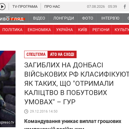
TV-ПРОГРАМА
ПРО НАС
07.08.2026
05 39
ВІДЕО
ЛОНГРІДИ
ФОТО
ІНТЕРВ'Ю
ПОЛІТИКА
ЕКОНОМІКА
УКРАЇНА
КИЇВ
РЕГІОНИ
КУЛЬТ
СПЕЦТЕМА
АТО НА СХОДІ
ЗАГИБЛИХ НА ДОНБАСІ
ВІЙСЬКОВИХ РФ КЛАСИФІКУЮ
ЯК ТАКИХ, ЩО "ОТРИМАЛИ
КАЛІЦТВО В ПОБУТОВИХ
УМОВАХ" – ГУР
29.12.2016 14:50
Командування уникає виплат грошових
spreso.tv