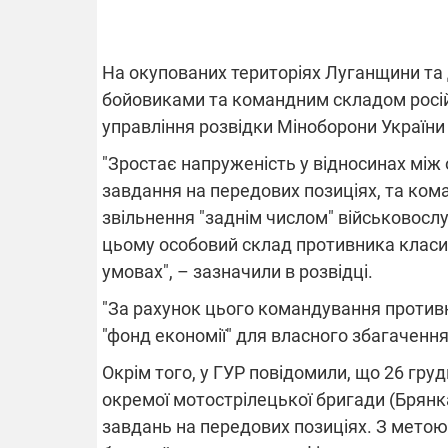
На окупованих територіях Луганщини та
ВІДКЛЮЧЕ
бойовиками та командним складом росій
управління розвідки Міноборони України
Частина спо
областях за
"Зростає напруженість у відносинах між
російських о
Готуйте пав
завдання на передових позиціях, та ком
спеку у сер
звільнення "заднім числом" військовослу
графіки від
цьому особовий склад противника класиф
умовах", – зазначили в розвідці.
"За рахунок цього командування против
"фонд економії" для власного збагачення
08.09.2025 1
Окрім того, у ГУР повідомили, що 26 груд
Підтримай
окремої мотострілецької бригади (Брянк
"Машинерію 
завдань на передових позиціях. З мето
виграй леге
Dodge Challe