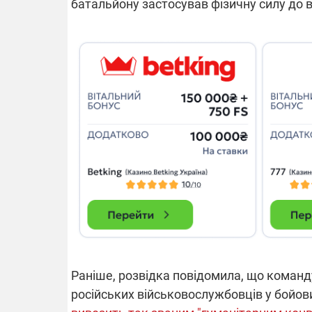
батальйону застосував фізичну силу до 
14.11.2025 1
"Око та щит"
РЕБ і пікапи
збір коштів 
одразу чоти
бригад ЗСУ
Раніше, розвідка повідомила, що коман
російських військовослужбовців у бойови