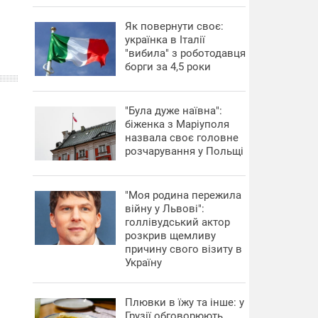
​Як повернути своє:
українка в Італії
"вибила" з роботодавця
борги за 4,5 роки
"Була дуже наївна":
біженка з Маріуполя
назвала своє головне
розчарування у Польщі
"Моя родина пережила
війну у Львові":
голлівудський актор
розкрив щемливу
причину свого візиту в
Україну
Плювки в їжу та інше: у
Грузії обговорюють