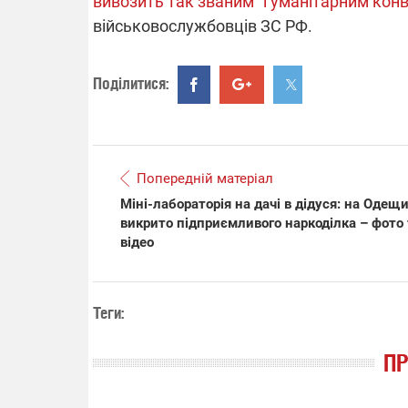
вивозить так званим "гуманітарним конво
військовослужбовців ЗС РФ.
Поділитися:
Попередній матеріал
Міні-лабораторія на дачі в дідуся: на Одещи
викрито підприємливого наркоділка – фото 
відео
Теги:
П