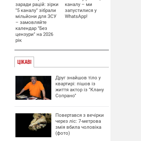
заради рацій: зірки
каналу – ми
"5 каналу" зібрали
запустилися у
мільйони для ЗСУ
WhatsApp!
– замовляйте
календар "Без
цензури" на 2026
рік
ЦІКАВІ
Друг знайшов тіло у
квартирі: пішов із
життя актор із "Клану
Сопрано"
Повертався з вечірки
через ліс: 7-метрова
змія вбила чоловіка
(фото)