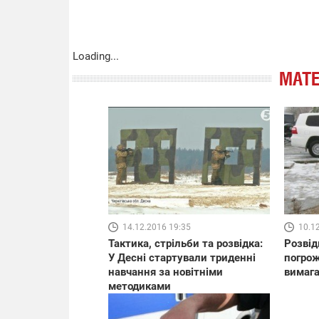
Loading...
МАТЕ
14.12.2016 19:35
10.1
Тактика, стрільби та розвідка:
Розвід
У Десні стартували триденні
погрож
навчання за новітніми
вимага
методиками