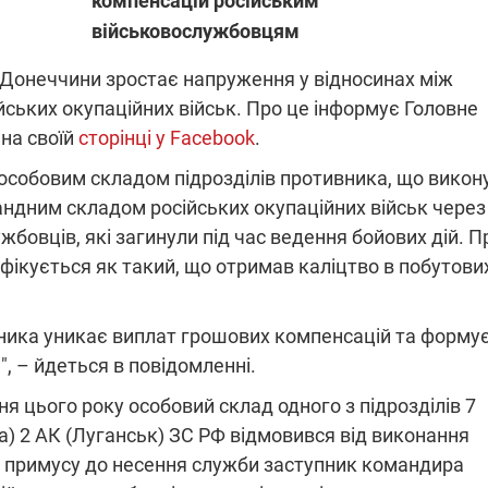
компенсацій російським
військовослужбовцям
 Донеччини зростає напруження у відносинах між
ПЛІВКИ МІНДІЧА: СПРАВА
ННЯ СВІТЛА В УКРАЇНІ
ОБОРУДОК ДРУГА ЗЕЛЕНСЬКО
ських окупаційних військ. Про це інформує Головне
 на своїй
сторінці у Facebook
.
живачів у чотирьох
Нова підозра у справі Міндіча: 
лишається без світла після
взялося за колишнього виконав
 особовим складом підрозділів противника, що викон
бстрілів
директора Енергоатому
ербанки: через аномальну
андним складом російських окупаційних військ через
З колишнього віцепрем'єра Олек
пні, можуть повернутися
Чернишова зняли електронний
жбовців, які загинули під час ведення бойових дій. П
ключень – подробиці
браслет стеження
ікується як такий, що отримав каліцтво в побутови
ника уникає виплат грошових компенсацій та форму
", – йдеться в повідомленні.
2:09
11.08.2025 15:16
ня цього року особовий склад одного з підрозділів 7
Працюють на
а) 2 АК (Луганськ) ЗС РФ відмовився від виконання
війни" та
передовій:
ю примусу до несення служби заступник командира
ндарний
підтримайте
nger
військкорів "5 каналу",