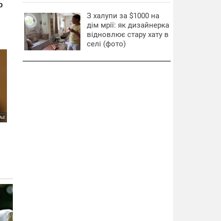
З халупи за $1000 на
дім мрії: як дизайнерка
відновлює стару хату в
селі (фото)