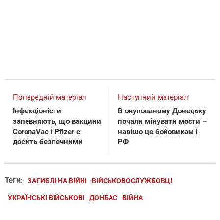
Попередній матеріал
Наступний матеріал
Інфекціоністи
В окупованому Донецьку
запевняють, що вакцини
почали мінувати мости –
CoronaVac і Pfizer є
навіщо це бойовикам і
досить безпечними
РФ
Теги:
ЗАГИБЛІ НА ВІЙНІ
ВІЙСЬКОВОСЛУЖБОВЦІ
УКРАЇНСЬКІ ВІЙСЬКОВІ
ДОНБАС
ВІЙНА