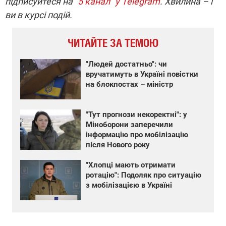
підписуйтеся на
"5 канал" у Telegram
. Хвилина – і
ви в курсі подій.
ЧИТАЙТЕ ЗА ТЕМОЮ
"Людей достатньо": чи
вручатимуть в Україні повістки
на блокпостах – міністр
"Тут прогнози некоректні": у
Міноборони заперечили
інформацію про мобілізацію
після Нового року
"Хлопці мають отримати
ротацію": Подоляк про ситуацію
з мобілізацією в Україні