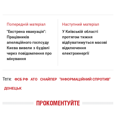
Попередній матеріал
Наступний матеріал
"Екстрена евакуація":
У Київській області
Працівників
протягом тижня
апеляційного госпсуду
відбуватимуться масові
Києва вивели з будівлі
відключення
через повідомлення про
електроенергії
мінування
Теги:
ФСБ РФ
АТО
СНАЙПЕР
"ІНФОРМАЦІЙНИЙ СПРОТИВ"
ДОНЕЦЬК
ПРОКОМЕНТУЙТЕ