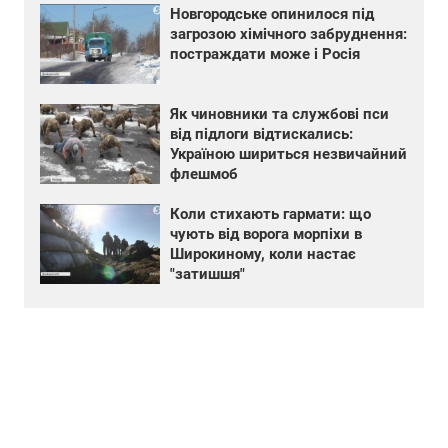
Новгородське опинилося під
загрозою хімічного забруднення:
постраждати може і Росія
Як чиновники та службові пси
від підлоги відтискались:
Україною шириться незвичайний
флешмоб
Коли стихають гармати: що
чують від ворога морпіхи в
Широкиному, коли настає
"затишшя"