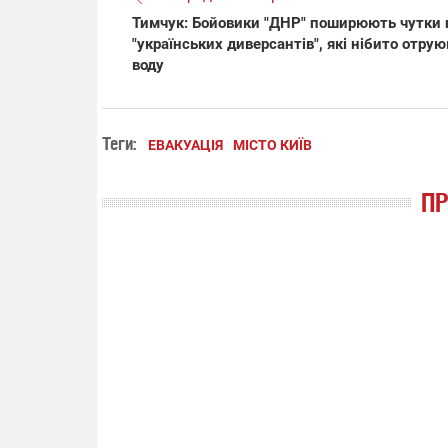
Тимчук: Бойовики "ДНР" поширюють чутки 
"українських диверсантів", які нібито отру
воду
Теги:
ЕВАКУАЦІЯ
МІСТО КИЇВ
П