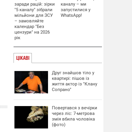
заради рацій: зірки
каналу – ми
"5 каналу" зібрали
запустилися у
мільйони для ЗСУ
WhatsApp!
– замовляйте
календар "Без
цензури" на 2026
рік
ЦІКАВІ
Друг знайшов тіло у
квартирі: пішов із
життя актор із "Клану
Сопрано"
Повертався з вечірки
через ліс: 7-метрова
змія вбила чоловіка
(фото)