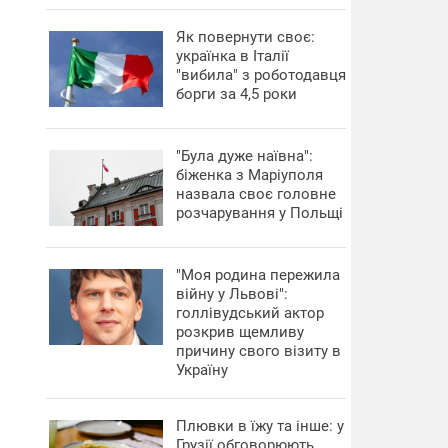
​Як повернути своє:
українка в Італії
"вибила" з роботодавця
борги за 4,5 роки
"Була дуже наївна":
біженка з Маріуполя
назвала своє головне
розчарування у Польщі
"Моя родина пережила
війну у Львові":
голлівудський актор
розкрив щемливу
причину свого візиту в
Україну
Плювки в їжу та інше: у
Грузії обговорюють