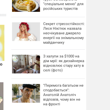
"спеціальне меню" для
російських туристів
Секрет стресостійкості:
Леся Нікітюк назвала
неочікуване джерело
енергії на знімальному
майданчику
З халупи за $1000 на
дім мрії: як дизайнерка
відновлює стару хату в
селі (фото)
"Перемога багатьом не
сподобається":
Анатолій Анатоліч
відповів, чому він не
на фронті