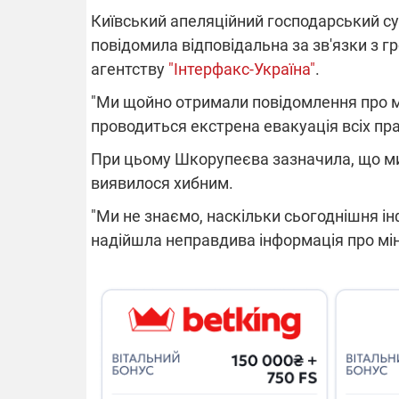
Київський апеляційний господарський с
повідомила відповідальна за зв'язки з 
агентству
"Інтерфакс-Україна"
.
ВІДКЛЮЧЕ
"Ми щойно отримали повідомлення про мі
проводиться екстрена евакуація всіх пра
Частина спо
областях за
При цьому Шкорупеєва зазначила, що ми
російських о
Готуйте пав
виявилося хибним.
спеку у сер
графіки від
"Ми не знаємо, наскільки сьогоднішня ін
надійшла неправдива інформація про мін
08.09.2025 1
Підтримай
"Машинерію 
виграй леге
Dodge Challe