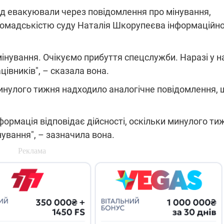
уд евакуювали через повідомлення про мінування,
громадськістю суду Наталія Шкорупеєва інформаційн
ПЛІВКИ МІНДІЧА: СПРАВА
ННЯ СВІТЛА В УКРАЇНІ
ОБОРУДОК ДРУГА ЗЕЛЕНСЬКО
нування. Очікуємо прибуття спецслужби. Наразі у н
цівників", – сказала вона.
живачів у чотирьох
Нова підозра у справі Міндіча: 
лишається без світла після
взялося за колишнього виконав
нулого тижня надходило аналогічне повідомлення, 
бстрілів
директора Енергоатому
ербанки: через аномальну
З колишнього віцепрем'єра Олек
пні, можуть повернутися
Чернишова зняли електронний
ключень – подробиці
браслет стеження
формація відповідає дійсності, оскільки минулого ти
ування", – зазначила вона.
2:09
11.08.2025 15:16
Працюють на
війни" та
передовій:
ндарний
підтримайте
nger
військкорів "5 каналу",