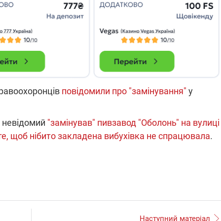
які знімають на
найгарячіших
напрямках фронту
7:15
04.12.2025 12:37
: дрони,
"Відправте
 – триває
Вернадського на
на потреби
фронт": стрілецька
рьох
бригада Повітряних
сил ЗСУ збирає на
НРК Numo
 правоохоронців
повідомили про "замінування"
у
і невідомий
"замінував" пивзавод "Оболонь" на вулиці
 те, щоб нібито закладена вибухівка не спрацювала
.
Наступний матеріал