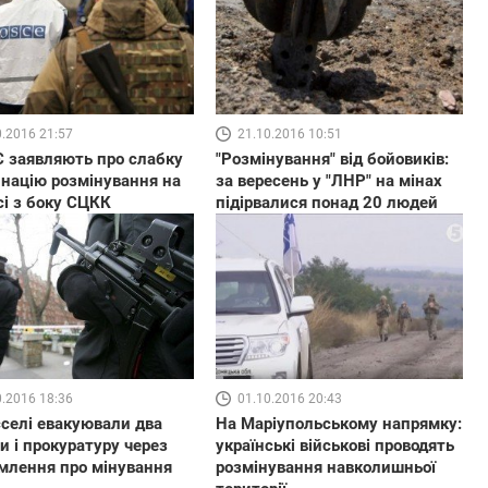
0.2016 21:57
21.10.2016 10:51
 заявляють про слабку
"Розмінування" від бойовиків:
націю розмінування на
за вересень у "ЛНР" на мінах
і з боку СЦКК
підірвалися понад 20 людей
0.2016 18:36
01.10.2016 20:43
селі евакуювали два
На Маріупольському напрямку:
и і прокуратуру через
українські військові проводять
млення про мінування
розмінування навколишньої