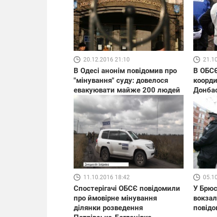
20.12.2016 21:10
21.1
В Одесі анонім повідомив про
В ОБСЄ
"мінування" суду: довелося
коорди
евакуювати майже 200 людей
Донбас
11.10.2016 18:42
05.1
Спостерігачі ОБСЄ повідомили
У Брюс
про ймовірне мінування
вокзал
ділянки розведення
повідо