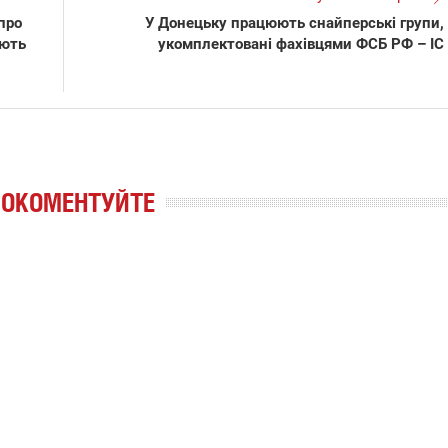
про
У Донецьку працюють снайперські групи,
юють
укомплектовані фахівцями ФСБ РФ – ІС
РОКОМЕНТУЙТЕ