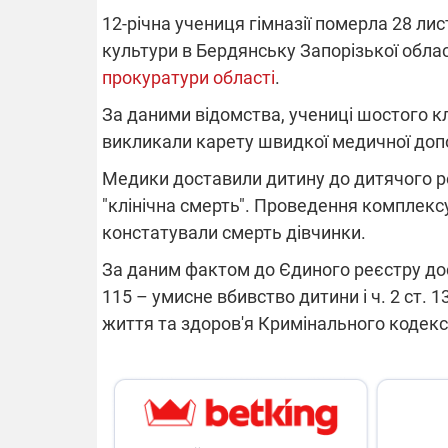
12-річна учениця гімназії померла 28 лист
культури в Бердянську Запорізької облас
прокуратури області
.
ВІДКЛЮЧЕ
За даними відомства, учениці шостого кл
викликали карету швидкої медичної доп
Частина спо
областях за
Медики доставили дитину до дитячого реа
російських о
Готуйте пав
"клінічна смерть". Проведення комплексу
спеку у сер
графіки від
констатували смерть дівчинки.
За даним фактом до Єдиного реєстру досу
115 – умисне вбивство дитини і ч. 2 ст.
життя та здоров'я Кримінального кодекс
08.09.2025 1
Підтримай
"Машинерію 
виграй леге
Dodge Challe