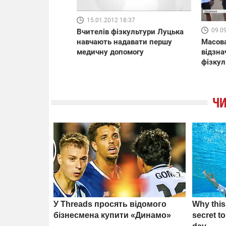
15.01.2012 18:37
09.0
Вчителів фізкультури Луцька
навчають надавати першу
Масова
медичну допомогу
відзн
фізкул
ЧИ