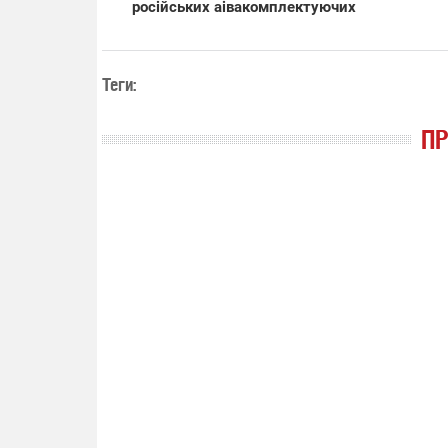
російських аівакомплектуючих
Теги:
П