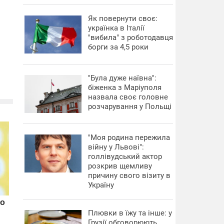
​Як повернути своє:
українка в Італії
"вибила" з роботодавця
борги за 4,5 роки
"Була дуже наївна":
біженка з Маріуполя
назвала своє головне
розчарування у Польщі
"Моя родина пережила
війну у Львові":
голлівудський актор
розкрив щемливу
причину свого візиту в
Україну
Плювки в їжу та інше: у
Грузії обговорюють