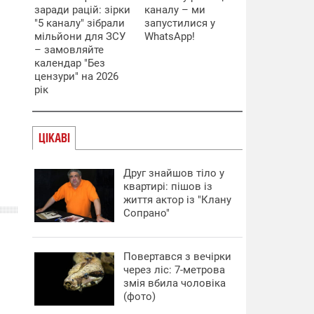
заради рацій: зірки
каналу – ми
"5 каналу" зібрали
запустилися у
мільйони для ЗСУ
WhatsApp!
– замовляйте
календар "Без
цензури" на 2026
рік
ЦІКАВІ
Друг знайшов тіло у
квартирі: пішов із
життя актор із "Клану
Сопрано"
Повертався з вечірки
через ліс: 7-метрова
змія вбила чоловіка
(фото)