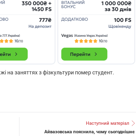
які знімають на
найгарячіших
напрямках фронту
7:15
04.12.2025 12:37
: дрони,
"Відправте
 – триває
Вернадського на
на потреби
фронт": стрілецька
рьох
бригада Повітряних
сил ЗСУ збирає на
НРК Numo
жжі на заняттях з фізкультури помер студент.
Наступний матеріал
Айвазовська пояснила, чому сьогоднішнє