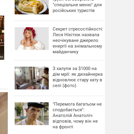
"спеціальне меню" для
російських туристів
Секрет стресостійкості:
Леся Нікітюк назвала
неочікуване джерело
енергії на знімальному
майданчику
З халупи за $1000 на
дім мрії: як дизайнерка
відновлює стару хату в
селі (фото)
"Перемога багатьом не
сподобається":
Анатолій Анатоліч
відповів, чому він не
на фронті