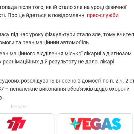
опада після того, як їй стало зле на уроці фізичної
ті. Про це йдеться в повідомленні
прес-служби
ПЛІВКИ МІНДІЧА: СПРАВА
ННЯ СВІТЛА В УКРАЇНІ
ОБОРУДОК ДРУГА ЗЕЛЕНСЬКО
асу під час уроку фізкультури стало зле, тому вчител
омоги та реанімаційний автомобіль.
живачів у чотирьох
Нова підозра у справі Міндіча: 
лишається без світла після
взялося за колишнього виконав
німаційного відділення міської лікарні з діагнозом
бстрілів
директора Енергоатому
ербанки: через аномальну
З колишнього віцепрем'єра Олек
 реанімаційних дій результату не дало, лікарі
пні, можуть повернутися
Чернишова зняли електронний
ключень – подробиці
браслет стеження
дових розслідувань внесено відомості по п. 2 ч. 2 ст
 137 – неналежне виконання обов'язків щодо охорони
у.
2:09
11.08.2025 15:16
Працюють на
війни" та
передовій:
ндарний
підтримайте
nger
військкорів "5 каналу",