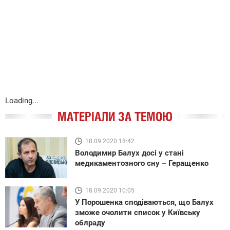
Loading...
МАТЕРІАЛИ ЗА ТЕМОЮ
18.09.2020 18:42
Володимир Балух досі у стані
медикаментозного сну – Геращенко
18.09.2020 10:05
У Порошенка сподіваються, що Балух
зможе очолити список у Київську
облраду