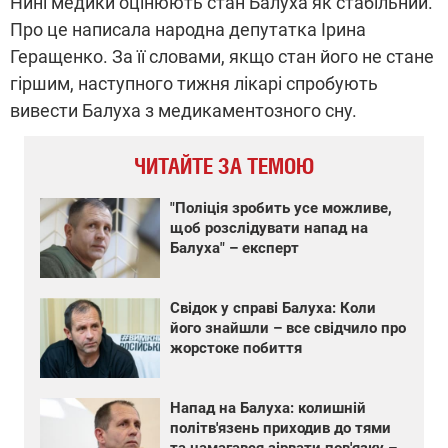
Нині медики оцінюють стан Балуха як стабільний.
Про це написала народна депутатка Ірина
Геращенко. За її словами, якщо стан його не стане
гіршим, наступного тижня лікарі спробують
вивести Балуха з медикаментозного сну.
ЧИТАЙТЕ ЗА ТЕМОЮ
"Поліція зробить усе можливе,
щоб розслідувати напад на
Балуха" – експерт
Свідок у справі Балуха: Коли
його знайшли – все свідчило про
жорстоке побиття
Напад на Балуха: колишній
політв'язень приходив до тями
та намагався зірвати пов'язку –