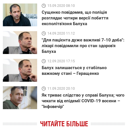
15.09.2020 08:10
Сущенко повідомив, що поліція
розглядає чотири версії побиття
експолітв'язня Балуха
14.09.2020 11:12
"Для пацієнта дуже важливі 7-10 доба":
лікарі повідомили про стан здоров'я
Балуха
12.09.2020 17:15
Балух залишається у стабільно
важкому стані – Геращенко
11.09.2020 20:10
Як триває слідство у справі Балуха; чого
чекати від епідемії COVID-19 восени –
"Інфовечір"
ЧИТАЙТЕ БІЛЬШЕ