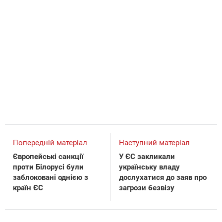
Попередній матеріал
Наступний матеріал
Європейські санкції
У ЄС закликали
проти Білорусі були
українську владу
заблоковані однією з
дослухатися до заяв про
країн ЄС
загрози безвізу