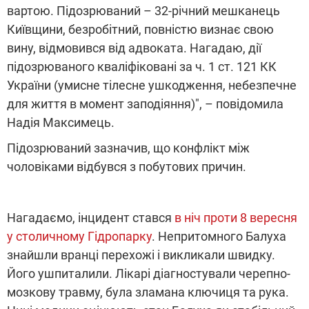
вартою. Підозрюваний – 32-річний мешканець
Київщини, безробітний, повністю визнає свою
вину, відмовився від адвоката. Нагадаю, дії
підозрюваного кваліфіковані за ч. 1 ст. 121 КК
України (умисне тілесне ушкодження, небезпечне
для життя в момент заподіяння)", – повідомила
Надія Максимець.
Підозрюваний зазначив, що конфлікт між
чоловіками відбувся з побутових причин.
Нагадаємо, інцидент стався
в ніч проти 8 вересня
у столичному Гідропарку
. Непритомного Балуха
знайшли вранці перехожі і викликали швидку.
Його ушпиталили. Лікарі діагностували черепно-
мозкову травму, була зламана ключиця та рука.