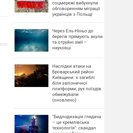
соцмережі вибухнули
обговоренням міграції
українців з Польщі
Через Ель-Ніньо до
берегів прямують акули
та отруйні змії –
науковці
Наслідки атаки на
Броварський район
Київщини: є загиблі
біля залізничної
платформи, рух поїздів
обмежували
(оновлено)
"Бидлодизація глядача
– це кремлівська
технологія": скандал