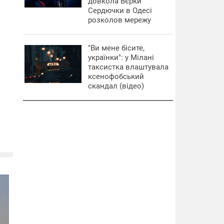
довкола Вєрки
Сердючки в Одесі
розколов мережу
"Ви мене бісите,
українки": у Мілані
таксистка влаштувала
ксенофобський
скандал (відео)