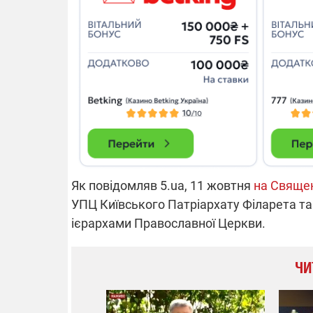
14.11.2025 1
"Око та щит"
РЕБ і пікапи
збір коштів 
одразу чоти
бригад ЗСУ
Як повідомляв 5.ua, 11 жовтня
на Свяще
УПЦ Київського Патріархату Філарета т
ієрархами Православної Церкви.
ЧИ