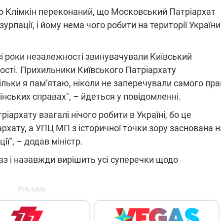
о Клімкін переконаний, що Московський Патріархат
рпації, і йому нема чого робити на території України
ПЛІВКИ МІНДІЧА: СПРАВА
ННЯ СВІТЛА В УКРАЇНІ
ОБОРУДОК ДРУГА ЗЕЛЕНСЬКО
і роки незалежності звинувачували Київський
ності. Прихильники Київського Патріархату
живачів у чотирьох
Нова підозра у справі Міндіча: 
лишається без світла після
взялося за колишнього виконав
ільки я пам'ятаю, ніколи не заперечували самого пр
бстрілів
директора Енергоатому
ербанки: через аномальну
З колишнього віцепрем'єра Олек
нських справах", – йдеться у повідомленні.
пні, можуть повернутися
Чернишова зняли електронний
ключень – подробиці
браслет стеження
архату взагалі нічого робити в Україні, бо це
рхату, а УПЦ МП з історичної точки зору заснована н
ї", – додав міністр.
аз і назавжди вирішить усі суперечки щодо
2:09
11.08.2025 15:16
Працюють на
війни" та
передовій:
ндарний
підтримайте
nger
військкорів "5 каналу",