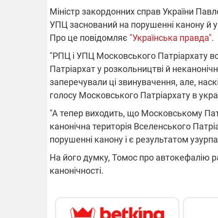
Міністр закордонних справ України Павл
УПЦ заснований на порушенні канону й узу
Про це повідомляє
"Українська правда"
.
ВІДКЛЮЧЕ
"РПЦ і УПЦ Московського Патріархату вс
Патріархат у розкольництві й неканоніч
Частина спо
областях за
заперечували ці звинувачення, але, наск
російських о
Готуйте пав
голосу Московського Патріархату в украї
спеку у сер
графіки від
"А тепер виходить, що Московському Патрі
канонічна територія Вселенського Патріа
порушенні канону і є результатом узурпаці
На його думку, Томос про автокефалію р
канонічності.
08.09.2025 1
Підтримай
"Машинерію 
виграй леге
Dodge Challe