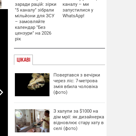
заради рацій: зірки
каналу – ми
"5 каналу" зібрали
запустилися у
мільйони для ЗСУ
WhatsApp!
– замовляйте
календар "Без
цензури" на 2026
рік
ЦІКАВІ
Повертався з вечірки
через ліс: 7-метрова
змія вбила чоловіка
(фото)
З халупи за $1000 на
дім мрії: як дизайнерка
відновлює стару хату в
селі (фото)