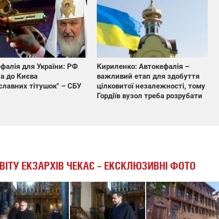
фалія для України: РФ
Кириленко: Автокефалія –
а до Києва
важливий етап для здобуття
славних тітушок" – СБУ
цілковитої незалежності, тому
Гордіїв вузол треба розрубати
ВІТУ ЕКЗАРХІВ ЧЕКАЄ – ЕКСКЛЮЗИВНІ ФОТО