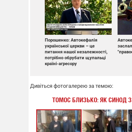
Порошенко: Автокефалія
Автоке
української церкви – це
заслал
питання нашої незалежності,
"право
потрібно обрубати щупальці
країні-агресору
Дивіться фотогалерею за темою:
ТОМОС БЛИЗЬКО: ЯК СИНОД З