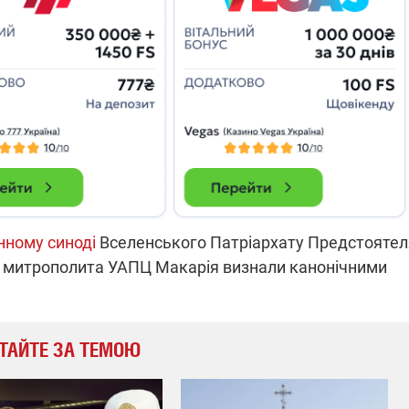
які знімають на
найгарячіших
напрямках фронту
7:15
04.12.2025 12:37
: дрони,
"Відправте
 – триває
Вернадського на
на потреби
фронт": стрілецька
рьох
бригада Повітряних
сил ЗСУ збирає на
НРК Numo
нному синоді
Вселенського Патріархату Предстоятел
а митрополита УАПЦ Макарія визнали канонічними
ТАЙТЕ ЗА ТЕМОЮ