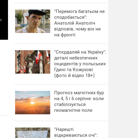
"Перемога багатьом не
сподобається":
л
Анатолій Анатоліч
відповів, чому він не
на фронті
"Спєрдаляй на Україну":
деталі небезпечних
інцидентів у польських
Гдині та Кожухові
(фото й відео 18+)
Прогноз магнітних бур
на 4, 5 і 6 серпня: коли
стабілізується
геомагнітне поле
"Нарешті
відкриваються очі":