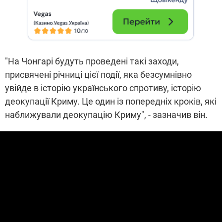
"На Чонгарі будуть проведені такі заходи,
присвячені річниці цієї події, яка безсумнівно
увійде в історію українського спротиву, історію
деокупації Криму. Це один із попередніх кроків, які
наближували деокупацію Криму", - зазначив він.