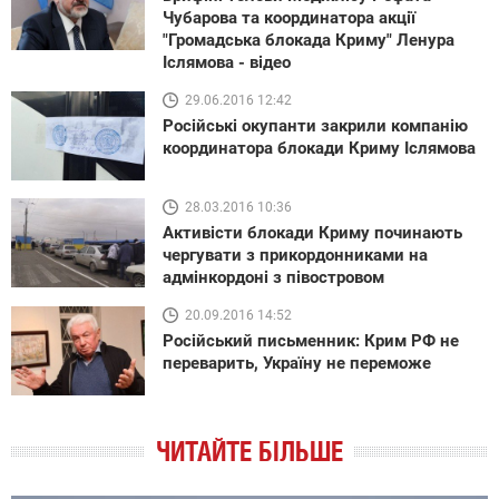
Чубарова та координатора акції
"Громадська блокада Криму" Ленура
Іслямова - відео
29.06.2016 12:42
Російські окупанти закрили компанію
координатора блокади Криму Іслямова
28.03.2016 10:36
Активісти блокади Криму починають
чергувати з прикордонниками на
адмінкордоні з півостровом
20.09.2016 14:52
Російський письменник: Крим РФ не
переварить, Україну не переможе
ЧИТАЙТЕ БІЛЬШЕ