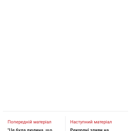
Попередній матеріал
Наступний матеріал
"Це була людина, що
Рекордні зливи на