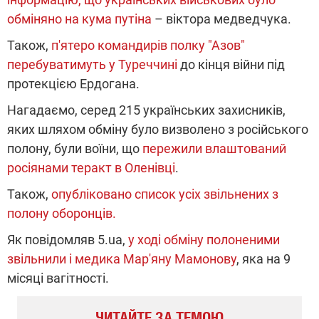
обміняно на кума путіна
– віктора медведчука.
Також,
п'ятеро командирів полку "Азов"
перебуватимуть у Туреччині
до кінця війни під
протекцією Ердогана.
Нагадаємо, серед 215 українських захисників,
яких шляхом обміну було визволено з російського
полону, були воїни, що
пережили влаштований
росіянами теракт в Оленівці
.
Також,
опубліковано список усіх звільнених з
полону оборонців.
Як повідомляв 5.ua,
у ході обміну полоненими
звільнили і медика Мар'яну Мамонову
, яка на 9
місяці вагітності.
ЧИТАЙТЕ ЗА ТЕМОЮ