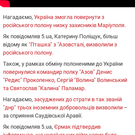
Нагадаємо,
Україна змогла повернути з
російського полону низку захисників Маріуполя.
Як повідомляв 5.ua, Катерину Поліщук, більш
відому як
"Пташка" з "Азовсталі, визволили з
російського полону.
Також, у рамках обміну полоненими до України
повернулися командир полку "Азов" Денис
"Редис" Прокопенко, Сергій "Волина" Волинський
та Святослав "Калина" Паламар
.
Нагадаємо,
засуджених до страти в так званій
"днр" трьох іноземних добровольців визволили
–
за сприяння Саудівської Аравії.
Як повідомляв 5.ua,
Єрмак підтвердив
інформацію, що українських військових було