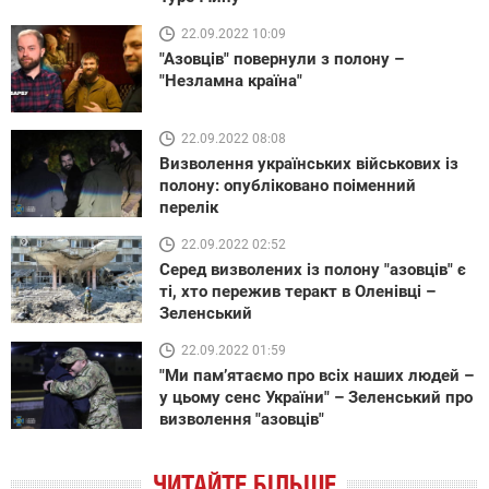
22.09.2022 10:09
"Азовців" повернули з полону –
"Незламна країна"
22.09.2022 08:08
Визволення українських військових із
полону: опубліковано поіменний
перелік
22.09.2022 02:52
Серед визволених із полону "азовців" є
ті, хто пережив теракт в Оленівці –
Зеленський
22.09.2022 01:59
"Ми памʼятаємо про всіх наших людей –
у цьому сенс України" – Зеленський про
визволення "азовців"
ЧИТАЙТЕ БІЛЬШЕ