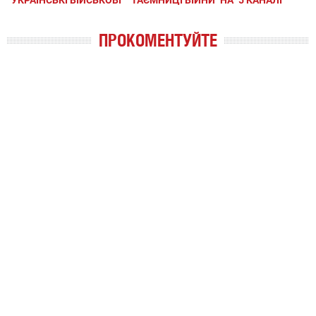
УКРАЇНСЬКІ ВІЙСЬКОВІ
"ТАЄМНИЦІ ВІЙНИ" НА "5 КАНАЛІ"
ПРОКОМЕНТУЙТЕ