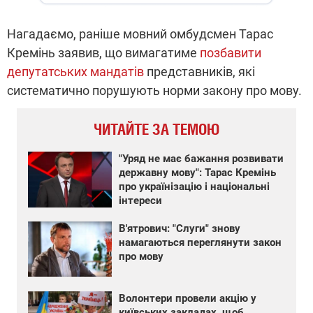
Нагадаємо, раніше мовний омбудсмен Тарас
Кремінь заявив, що вимагатиме
позбавити
депутатських мандатів
представників, які
систематично порушують норми закону про мову.
ЧИТАЙТЕ ЗА ТЕМОЮ
"Уряд не має бажання розвивати
державну мову": Тарас Кремінь
про українізацію і національні
інтереси
В'ятрович: "Слуги" знову
намагаються переглянути закон
про мову
Волонтери провели акцію у
київських закладах, щоб