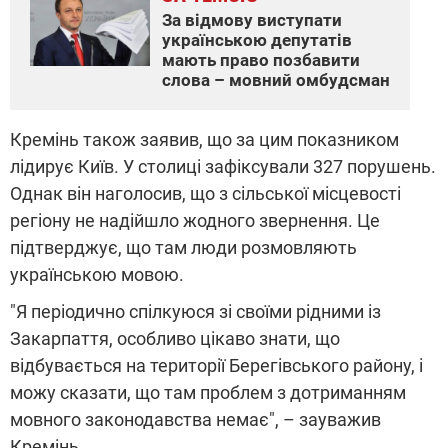
За відмову виступати
українською депутатів
мають право позбавити
слова – мовний омбудсман
Кремінь також заявив, що за цим показником
лідирує Київ. У столиці зафіксували 327 порушень.
Однак він наголосив, що з сільської місцевості
регіону не надійшло жодного звернення. Це
підтверджує, що там люди розмовляють
українською мовою.
"Я періодично спілкуюся зі своїми рідними із
Закарпаття, особливо цікаво знати, що
відбувається на території Берегівського району, і
можу сказати, що там проблем з дотриманням
мовного законодавства немає", – зауважив
Кремінь.