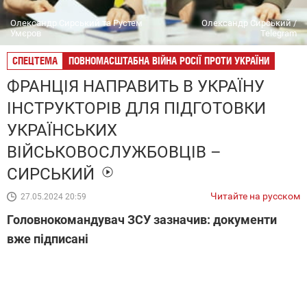
Олександр Сирський та Рустем
Олександр Сирський /
Умєров
Telegram
СПЕЦТЕМА
ПОВНОМАСШТАБНА ВІЙНА РОСІЇ ПРОТИ УКРАЇНИ
ФРАНЦІЯ НАПРАВИТЬ В УКРАЇНУ
ІНСТРУКТОРІВ ДЛЯ ПІДГОТОВКИ
УКРАЇНСЬКИХ
ВІЙСЬКОВОСЛУЖБОВЦІВ –
СИРСЬКИЙ
Читайте на русском
27.05.2024 20:59
Головнокомандувач ЗСУ зазначив: документи
вже підписані