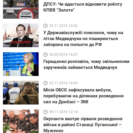
ДПСУ: Чи вдасться відновити роботу
КПВВ "Золоте"
23.11.2016 10:02
У Державіаслужбі пояснили, чому на
літак Медведчука не поширюється
заборона на польоти до РФ
30.09.2016 16:47
Геращенко розповіла, чому звільненням
заручників займається Медведчук
22.11.2016 10:45
Місія ОБСЄ зафіксувала вибухи,
перебуваючи на ділянках розведення
сил на Донбасі – ЗМІ
09.11.2016 12:14
Окупанти вкотре зірвали розведення
військ в районі Станиці Луганської –
Муженко