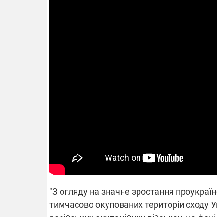
14.11.2025 1
"Око та щит"
РЕБ і пікапи
збір коштів 
одразу чоти
бригад ЗСУ
"З огляду на значне зростання проукраї
тимчасово окупованих територій сходу Ук