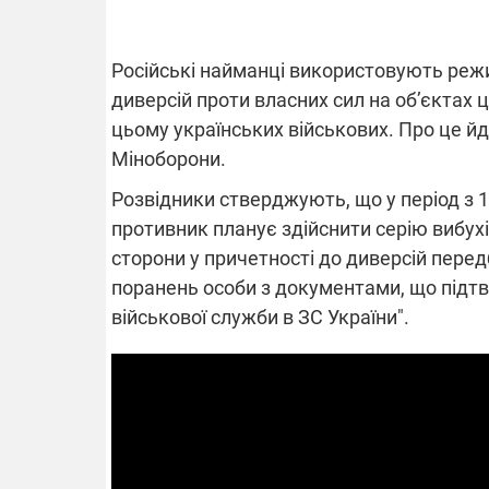
Російські найманці використовують режи
ВІДКЛЮЧЕ
диверсій проти власних сил на об’єктах 
цьому українських військових. Про це йд
Частина спо
Міноборони.
областях за
російських о
Розвідники стверджують, що у період з 
Готуйте пав
противник планує здійснити серію вибухі
спеку у сер
графіки від
сторони у причетності до диверсій перед
поранень особи з документами, що під
військової служби в ЗС України".
08.09.2025 1
Підтримай
"Машинерію 
виграй леге
Dodge Challe