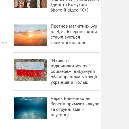
Гдині та Кожухові
(фото й відео 18+)
Прогноз магнітних бур
на 4, 5 і 6 серпня: коли
стабілізується
геомагнітне поле
"Нарешті
відкриваються очі":
соцмережі вибухнули
обговоренням міграції
українців з Польщі
Через Ель-Ніньо до
берегів прямують акули
та отруйні змії –
науковці