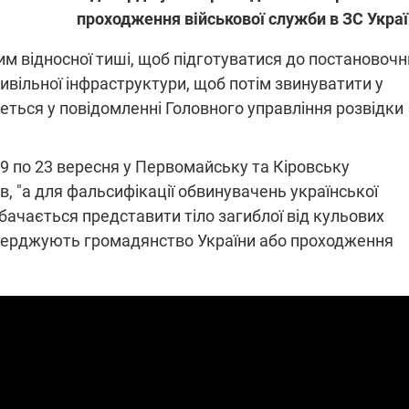
проходження військової служби в ЗС Укра
м відносної тиші, щоб підготуватися до постановочн
ПЛІВКИ МІНДІЧА: СПРАВА
ННЯ СВІТЛА В УКРАЇНІ
цивільної інфраструктури, щоб потім звинуватити у
ОБОРУДОК ДРУГА ЗЕЛЕНСЬКО
еться у повідомленні Головного управління розвідки
живачів у чотирьох
Нова підозра у справі Міндіча: 
лишається без світла після
взялося за колишнього виконав
бстрілів
19 по 23 вересня у Первомайську та Кіровську
директора Енергоатому
ербанки: через аномальну
З колишнього віцепрем'єра Олек
в, "а для фальсифікації обвинувачень української
пні, можуть повернутися
Чернишова зняли електронний
ключень – подробиці
браслет стеження
бачається представити тіло загиблої від кульових
тверджують громадянство України або проходження
2:09
11.08.2025 15:16
Працюють на
війни" та
передовій:
ндарний
підтримайте
nger
військкорів "5 каналу",