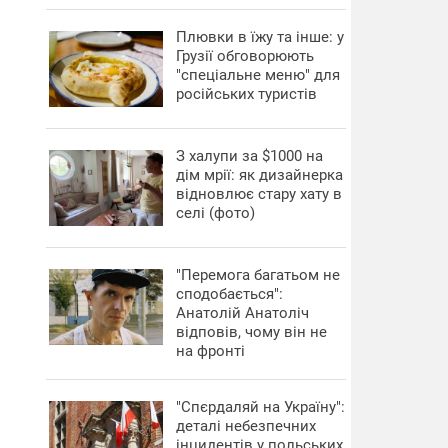
Плювки в їжу та інше: у
Грузії обговорюють
"спеціальне меню" для
російських туристів
З халупи за $1000 на
дім мрії: як дизайнерка
відновлює стару хату в
селі (фото)
"Перемога багатьом не
сподобається":
Анатолій Анатоліч
відповів, чому він не
на фронті
"Спєрдаляй на Україну":
деталі небезпечних
інцидентів у польських