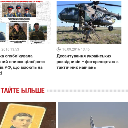
9.2016 13:53
16.09.2016 13:45
ка опублікувала
Десантування українських
ний список цілої роти
розвідників – фоторепортаж з
ів РФ, що воюють на
тактичних навчань
і
ТАЙТЕ БІЛЬШЕ