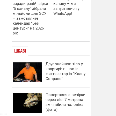
заради рацій: зірки
каналу – ми
"5 каналу" зібрали
запустилися у
мільйони для ЗСУ
WhatsApp!
– замовляйте
календар "Без
цензури" на 2026
рік
ЦІКАВІ
Друг знайшов тіло у
квартирі: пішов із
життя актор із "Клану
Сопрано"
Повертався з вечірки
через ліс: 7-метрова
змія вбила чоловіка
(фото)