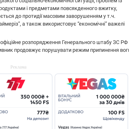
 різкого соціально-економічної ситуації, проблем із
одуктами і предметами повсякденного вжитку,
ється до протидії масовим заворушенням у т.ч.
ймеріз”, а також використовує “економічні” важелі
 офіційне розпорядження Генерального штабу ЗС РФ
отивник продовжує порушувати режим припинення во