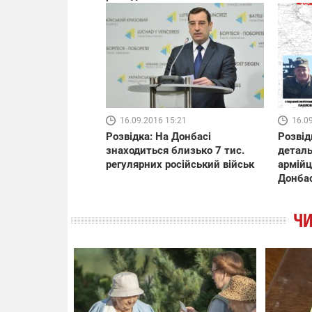
16.09.2016 15:21
16.0
Розвідка: На Донбасі
Розвід
знаходиться близько 7 тис.
деталь
регулярних російський військ
армійц
Донбас
ЧИ