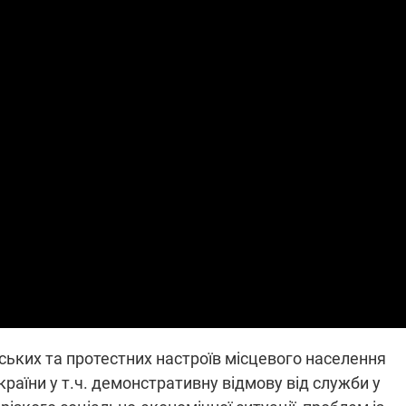
які знімають на
найгарячіших
напрямках фронту
7:15
04.12.2025 12:37
: дрони,
"Відправте
 – триває
Вернадського на
на потреби
фронт": стрілецька
рьох
бригада Повітряних
сил ЗСУ збирає на
НРК Numo
нських та протестних настроїв місцевого населення
раїни у т.ч. демонстративну відмову від служби у