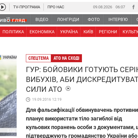
TV-ПРОГРАМА
ПРО НАС
09.08.2026
06 07
ВІДЕО
ЛОНГРІДИ
ФОТО
ІНТЕРВ'Ю
ПОЛІТИКА
ЕКОНОМІКА
УКРАЇНА
КИЇВ
РЕГІОНИ
КУЛЬТ
СПЕЦТЕМА
АТО НА СХОДІ
ГУР: БОЙОВИКИ ГОТУЮТЬ СЕРІ
ВИБУХІВ, АБИ ДИСКРЕДИТУВА
СИЛИ АТО
19.09.2016 12:19
Для фальcифікації обвинувачень противн
планує використати тіло загиблої від
кульових поранень особи з документами,
5.UA
підтверджують громадянство України або