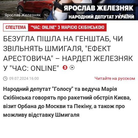
Ярослав Железняк
5 канал
СПЕЦТЕМА
"ЧАС: ONLINE" З МАРІЄЮ СКІБІНСЬКОЮ
БЕЗУГЛА ПІШЛА НА ГЕНШТАБ, ЧИ
ЗВІЛЬНЯТЬ ШМИГАЛЯ, "ЕФЕКТ
АРЕСТОВИЧА" – НАРДЕП ЖЕЛЕЗНЯК
У "ЧАС: ONLINE"
Читайте на русском
09.07.2024 16:00
Народний депутат "Голосу" та ведуча Марія
Скібінська говорять про ракетний обстріл Києва,
візит Орбана до Москви та Пекіну, а також про
можливу відставку Шмигаля