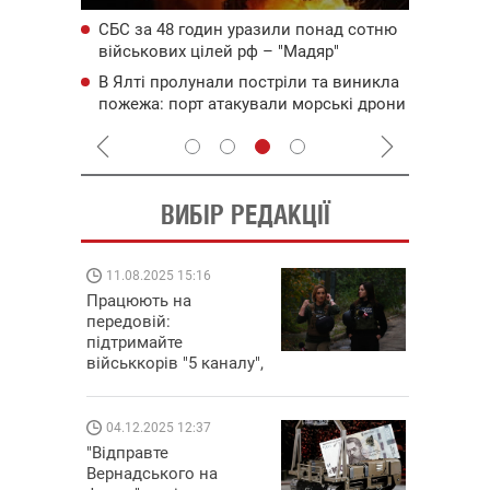
 не хоче
Частина
СБС за 48 годин уразили понад сотню
областя
військових цілей рф – "Мадяр"
російсь
или шок у
Готуйте
В Ялті пролунали постріли та виникла
і – Die
спеку у
пожежа: порт атакували морські дрони
графіки
ВИБІР РЕДАКЦІЇ
11.08.2025 15:16
08.09.202
Працюють на
Підтрима
передовій:
"Машинері
підтримайте
виграй ле
військкорів "5 каналу",
Dodge Chal
які знімають на
найгарячіших
напрямках фронту
04.12.2025 12:37
14.11.202
"Відправте
"Око та щи
Вернадського на
РЕБ і піка