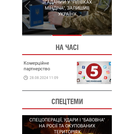
ЗГАДАНИЙ У "ПЛІВКАХ
ВИЙШЛО НА ОДНОГО З
РОЗКРИЛО ЗЛОЧИННУ
МІНДІЧА", ЗАЛИШИВ
КЕРІВНИКІВ КОРУПЦІЙНОЇ
ОРГАНІЗАЦІЮ В
УКРАЇНУ
СХЕМИ В ЕНЕРГЕТИЦІ
ЕНЕРГЕТИЦІ
НА ЧАСІ
Комерційне
партнерство
28.08.2024 11:09
СПЕЦТЕМИ
СПЕЦОПЕРАЦІЇ, УДАРИ І "БАВОВНА"
РОСІЇ
ВІДКЛ
НА РОСІЇ ТА ОКУПОВАНИХ
ТЕРИТОРІЯХ