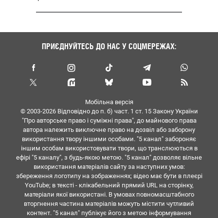
ПРИЄДНУЙТЕСЬ ДО НАС У СОЦМЕРЕЖАХ:
Мобільна версія
© 2003-2026 Вiдповiдно до п. б) част. 1 ст. 15 Закону України
"Про авторське право i сумiжнi права", до майнового права
автора належить виключне право на дозвiл або заборону
використання твору iншими особами. "5 канал" забороняє
iншим особам використовувати твори, що транслюються в
ефipi "5 каналу", з будь-якою метою. "5 канал" дозволяє вiльне
використання матерiалiв сайту за наступних умов:
збереження логотипу на зображеннях; вiдео має бути в плеєрі
YouTube; в тексті - клікабельний прямий URL на сторінку,
матеріали якої використані. В умовах повномасштабного
вторгнення частина матеріалів можуть містити чутливий
контент. "5 канал" публікує його з метою інформування