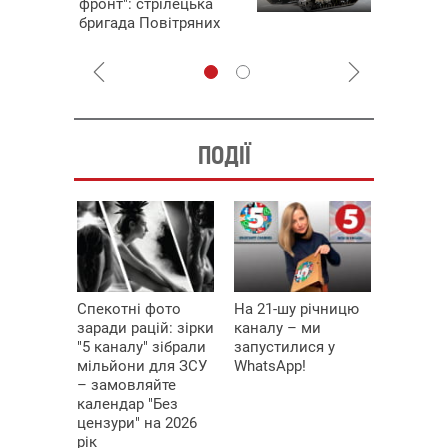
фронт": стрілецька
збір кошт
бригада Повітряних
одразу чо
сил ЗСУ збирає на
бригад ЗС
НРК Numo
ПОДІЇ
Спекотні фото
На 21-шу річницю
заради рацій: зірки
каналу – ми
"5 каналу" зібрали
запустилися у
мільйони для ЗСУ
WhatsApp!
– замовляйте
календар "Без
цензури" на 2026
рік