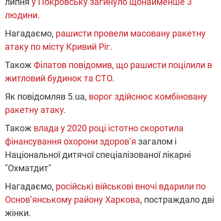
липня
у Покровську загинуло щонайменше 3
людини.
Нагадаємо,
рашисти провели масовану ракетну
атаку по місту Кривий Ріг.
Також
Філатов повідомив, що рашисти поцілили в
житловий будинок та СТО.
Як повідомляв 5.ua,
ворог здійснює комбіновану
ракетну атаку.
Також
влада у 2020 році істотно скоротила
фінансування охорони здоров’я
загалом і
Національної дитячої спеціалізованої лікарні
"Охматдит"
Нагадаємо,
російські військові вночі вдарили по
Основʼянському району Харкова
, постраждало дві
жінки.