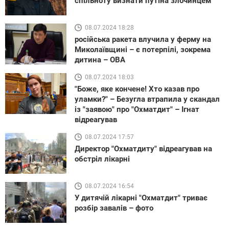
спільноту визнати путіна злочинцем
08.07.2024 18:28
російська ракета влучила у ферму на
Миколаївщині – є потерпілі, зокрема
дитина – ОВА
08.07.2024 18:03
"Боже, яке кончене! Хто казав про
уламки?" – Безугла втрапила у скандал
із "заявою" про "Охматдит" – Ігнат
відреагував
08.07.2024 17:57
Директор "Охматдиту" відреагував на
обстріл лікарні
08.07.2024 16:54
У дитячій лікарні "Охматдит" триває
розбір завалів – фото