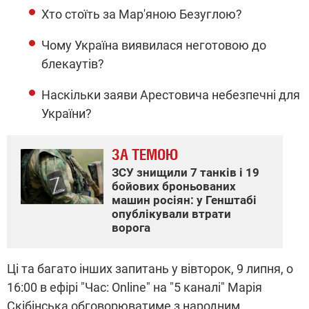
Хто стоїть за Мар'яною Безуглою?
Чому Україна виявилася неготовою до
блекаутів?
Наскільки заяви Арестовича небезпечні для
України?
ЗА ТЕМОЮ
ЗСУ знищили 7 танків і 19
бойових броньованих
машин росіян: у Генштабі
опублікували втрати
ворога
Ці та багато інших запитань у вівторок, 9 липня, о
16:00 в ефірі "Час: Online" на "5 каналі" Марія
Скібінська обговорюватиме з народним