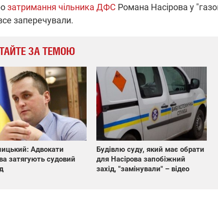
ро
затримання чільника ДФС
Романа Насірова у "газо
 все заперечували.
ТАЙТЕ ЗА ТЕМОЮ
ицький: Адвокати
Будівлю суду, який має обрати
ва затягують судовий
для Насірова запобіжний
д
захід, "замінували" – відео