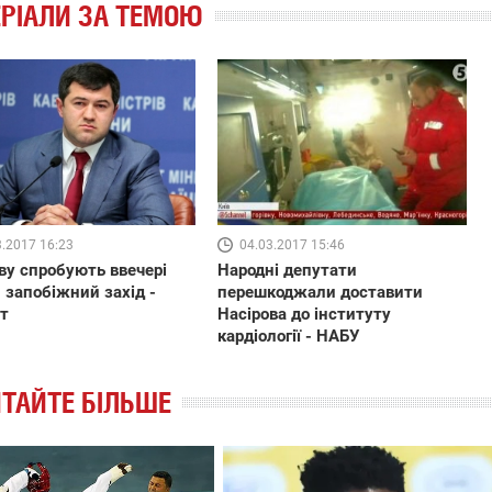
РІАЛИ ЗА ТЕМОЮ
3.2017 16:23
04.03.2017 15:46
ву спробують ввечері
Народні депутати
 запобіжний захід -
перешкоджали доставити
т
Насірова до інституту
кардіології - НАБУ
ТАЙТЕ БІЛЬШЕ