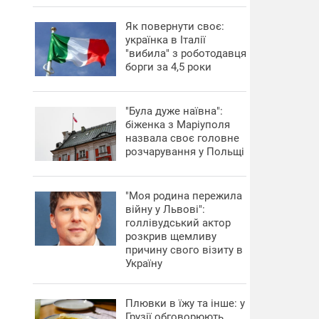
​Як повернути своє:
українка в Італії
"вибила" з роботодавця
борги за 4,5 роки
"Була дуже наївна":
біженка з Маріуполя
назвала своє головне
розчарування у Польщі
"Моя родина пережила
війну у Львові":
голлівудський актор
розкрив щемливу
причину свого візиту в
Україну
Плювки в їжу та інше: у
Грузії обговорюють