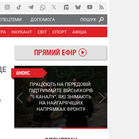
СПЕЦТЕМИ
ДОПОМОГА
ПОШУК
УРА
НАУКА+IT
СВІТ
СПОРТ
АФІША
ПРЯМИЙ ЕФІР
ДЕ
АНОНС
АНОНС
КІНЕЦЬ ВОРОЖИМ
ПРАЦЮЮТЬ НА ПЕРЕДОВІЙ:
"МОЛНІЯМ" ТА FPV: ЯК
ПІДТРИМАЙТЕ ВІЙСЬККОРІВ
УКРАЇНСЬКИЙ STEP-3
"5 КАНАЛУ", ЯКІ ЗНІМАЮТЬ
з
ЗМІНЮЄ ПРАВИЛА ГРИ –
НА НАЙГАРЯЧІШИХ
ПОДРОБИЦІ ПРО
НАПРЯМКАХ ФРОНТУ
ПЕРЕХОПЛЮВАЧ