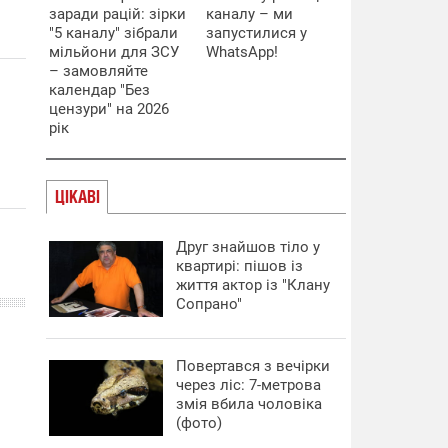
заради рацій: зірки
каналу – ми
"5 каналу" зібрали
запустилися у
мільйони для ЗСУ
WhatsApp!
– замовляйте
календар "Без
цензури" на 2026
рік
ЦІКАВІ
Друг знайшов тіло у
квартирі: пішов із
життя актор із "Клану
Сопрано"
Повертався з вечірки
через ліс: 7-метрова
змія вбила чоловіка
(фото)