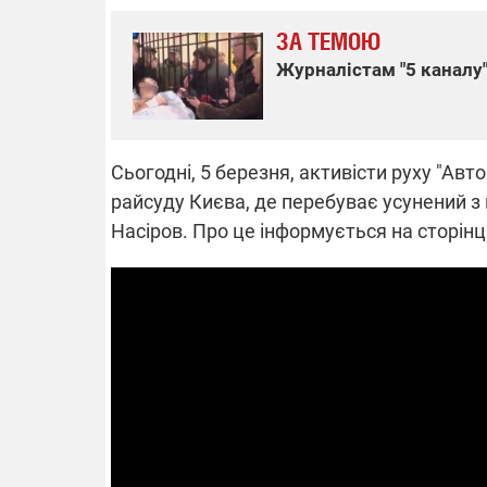
ЗА ТЕМОЮ
Журналістам "5 каналу
ВІДКЛЮЧЕ
Частина спо
Сьогодні, 5 березня, активісти руху "Ав
областях за
російських о
райсуду Києва, де перебуває усунений з
Готуйте пав
спеку у сер
Насіров. Про це інформується на сторінц
графіки від
08.09.2025 1
Підтримай
"Машинерію 
виграй леге
Dodge Challe