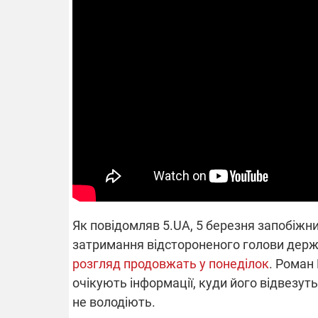
14.11.2025 1
"Око та щит"
РЕБ і пікапи
збір коштів 
одразу чоти
бригад ЗСУ
Як повідомляв 5.UA, 5 березня запобіжни
затримання відстороненого голови держа
розгляд продовжать у понеділок
. Роман 
очікують інформації, куди його відвезуть
не володіють.