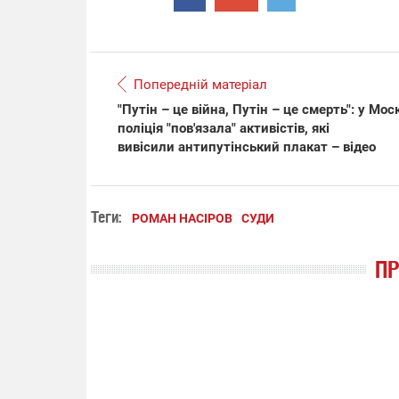
Попередній матеріал
"Путін – це війна, Путін – це смерть": у Мос
поліція "пов'язала" активістів, які
вивісили антипутінський плакат – відео
Теги:
РОМАН НАСІРОВ
СУДИ
П