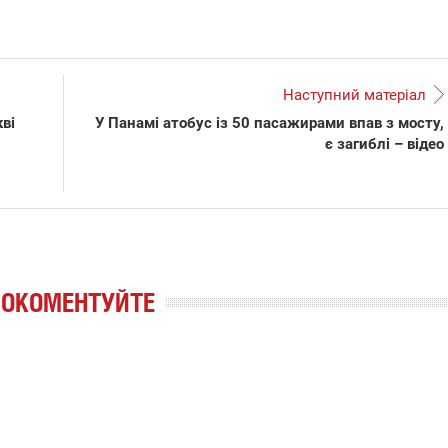
Наступний матеріал
кві
У Панамі атобус із 50 пасажирами впав з мосту,
є загиблі – відео
РОКОМЕНТУЙТЕ