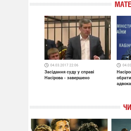
МАТЕ
04.03.2017 22:06
04.0
Засідання суду у справі
Насіро
Насірова - завершено
обрати
адвока
ЧИ