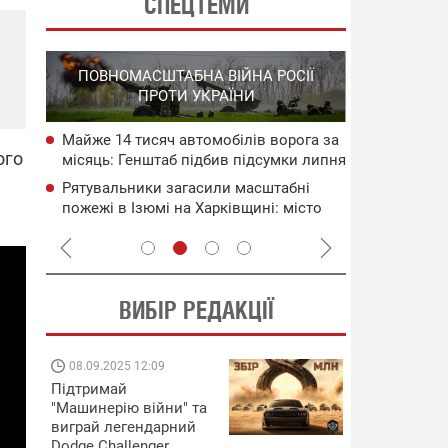
СПЕЦТЕМИ
СПЕЦОПЕРА
ПОВНОМАСШТАБНА ВІЙНА РОСІЇ
НА РО
ПРОТИ УКРАЇНИ
ГО
Майже 14 тисяч автомобілів ворога за
НАБУ
СБС за 48 г
ого
місяць: Генштаб підбив підсумки липня
чого
військових 
Рятувальники загасили масштабні
сія
В Ялті прол
пожежі в Ізюмі на Харківщині: місто
пожежа: пор
атакувала рф
ВИБІР РЕДАКЦІЇ
08.09.2025 12:09
11.08.2025 15:
Підтримай
Працюють на
"Машинерію війни" та
передовій:
виграй легендарний
підтримайте
Dodge Challenger
військкорів "5