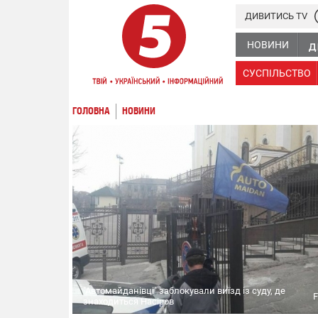
ДИВИТИСЬ TV
НОВИНИ
СУСПІЛЬСТВО
ГОЛОВНА
НОВИНИ
"Автомайданівці" заблокували виїзд із суду, де
F
знаходиться Насіров