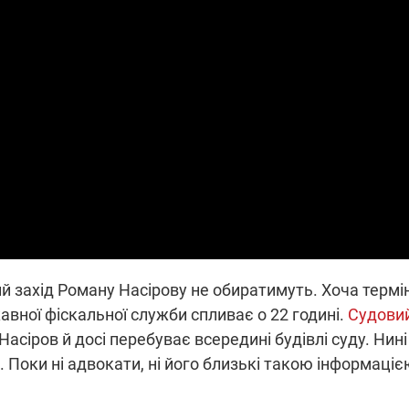
які знімають на
найгарячіших
напрямках фронту
7:15
04.12.2025 12:37
: дрони,
"Відправте
 – триває
Вернадського на
на потреби
фронт": стрілецька
рьох
бригада Повітряних
сил ЗСУ збирає на
НРК Numo
й захід Роману Насірову не обиратимуть. Хоча термі
вної фіскальної служби спливає о 22 годині.
Судови
Насіров й досі перебуває всередині будівлі суду. Нині
. Поки ні адвокати, ні його близькі такою інформаці