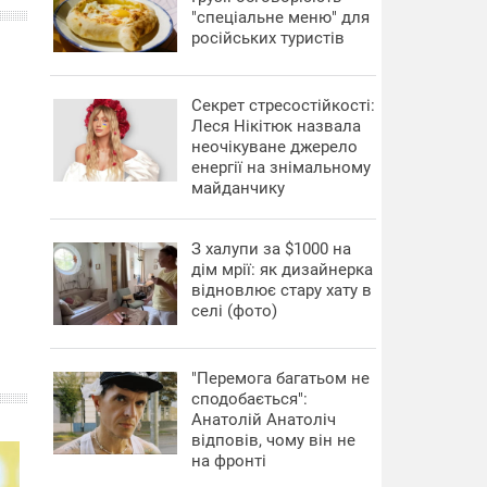
"спеціальне меню" для
російських туристів
Секрет стресостійкості:
Леся Нікітюк назвала
неочікуване джерело
енергії на знімальному
майданчику
З халупи за $1000 на
дім мрії: як дизайнерка
відновлює стару хату в
селі (фото)
"Перемога багатьом не
сподобається":
Анатолій Анатоліч
відповів, чому він не
на фронті