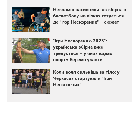
Незламні захисники: як збірна з
баскетболу на візках готується
до "Ігор Нескорених" – сюжет
"Ігри Нескорених-2023":
українська збірна вже
тренується – у яких видах
спорту беремо участь
Коли воля сильніша за тіло: у
Черкасах стартували "Ігри
Нескорених"