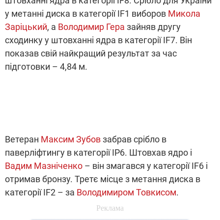
штовханні ядра в категорії IF8. Срібло для України
у метанні диска в категорії IF1 виборов
Микола
Заріцький
, а
Володимир Гера
зайняв другу
сходинку у штовханні ядра в категорії IF7. Він
показав свій найкращий результат за час
підготовки – 4,84 м.
Ветеран
Максим Зубов
забрав срібло в
паверліфтингу в категорії IP6. Штовхав ядро і
Вадим Мазніченко
– він змагався у категорії IF6 і
отримав бронзу. Третє місце з метання диска в
категорії IF2 – за
Володимиром Товкисом
.