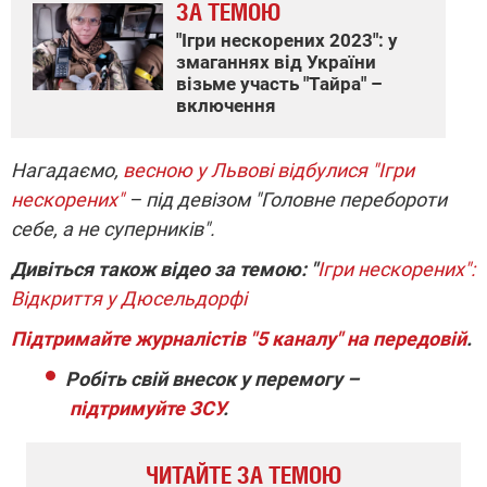
ЗА ТЕМОЮ
"Ігри нескорених 2023": у
змаганнях від України
візьме участь "Тайра" –
включення
Нагадаємо,
весною у Львові відбулися "Ігри
нескорених"
– під девізом "Головне перебороти
себе, а не суперників".
Дивіться також відео за темою: "
Ігри нескорених":
Відкриття у Дюсельдорфі
Підтримайте журналістів "5 каналу" на передовій
.
Робіть свій внесок у перемогу –
підтримуйте ЗСУ
.
ЧИТАЙТЕ ЗА ТЕМОЮ