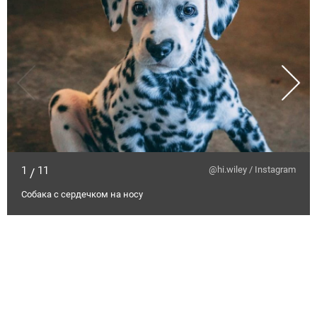
1
11
@hi.wiley / Instagram
/
Собака с сердечком на носу