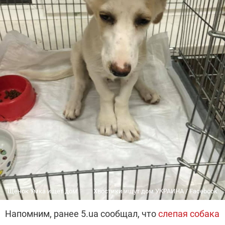
Щенок Умка ищет дом
Хвостики ищут дом УКРАИНА / Facebook
Напомним, ранее 5.ua сообщал, что
слепая собака