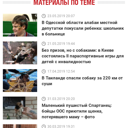
МАТЕРИАЛЫ ПО ТЕМЕ
23.05.2019 20:07
В Одесской области алабаи местной
депутатки покусали ребенка: школьник
в больнице
21.05.2019 19:44
Без призов, но с собаками: в Киеве
состоялись II параспортивные игры для
детей с инвалидностью
17.04.2019 12:54
В Таиланде спасли собаку за 220 км от
суши
31.03.2019 20:20
Маленький пушистый Спартанец:
бойцы ООС приютили щенка,
потерявшего маму – фото
30.03.2019 19:31