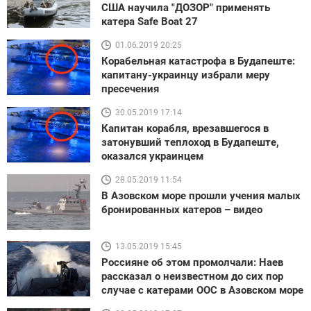
США научила "ДОЗОР" применять
катера Safe Boat 27
01.06.2019 20:25
Корабельная катастрофа в Будапеште:
капитану-украинцу избрали меру
пресечения
30.05.2019 17:14
Капитан корабля, врезавшегося в
затонувший теплоход в Будапеште,
оказался украинцем
28.05.2019 11:54
В Азовском море прошли учения малых
бронированных катеров – видео
13.05.2019 15:45
Россияне об этом промолчали: Наев
рассказал о неизвестном до сих пор
случае с катерами ООС в Азовском море