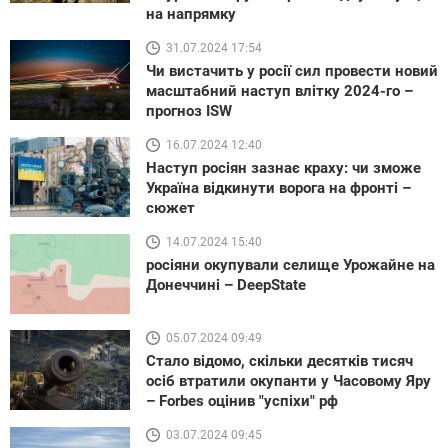
на напрямку
31.07.2024 17:54
Чи вистачить у росії сил провести новий
масштабний наступ влітку 2024-го –
прогноз ISW
16.07.2024 12:40
Наступ росіян зазнає краху: чи зможе
Україна відкинути ворога на фронті –
сюжет
14.07.2024 15:40
росіяни окупували селище Урожайне на
Донеччині – DeepState
05.07.2024 09:49
Стало відомо, скільки десятків тисяч
осіб втратили окупанти у Часовому Яру
– Forbes оцінив "успіхи" рф
03.07.2024 09:45