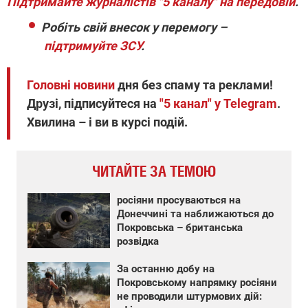
Підтримайте журналістів "5 каналу" на передовій
.
Робіть свій внесок у перемогу –
підтримуйте ЗСУ
.
Головні новини
дня без спаму та реклами!
Друзі, підписуйтеся на
"5 канал" у Telegram
.
Хвилина – і ви в курсі подій.
ЧИТАЙТЕ ЗА ТЕМОЮ
росіяни просуваються на
Донеччині та наближаються до
Покровська – британська
розвідка
За останню добу на
Покровському напрямку росіяни
не проводили штурмових дій: