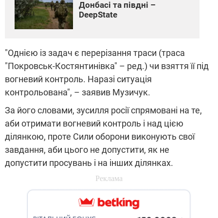
Донбасі та півдні –
DeepState
"Однією із задач є перерізання траси (траса
"Покровськ-Костянтинівка" – ред.) чи взяття її під
вогневий контроль. Наразі ситуація
контрольована", – заявив Музичук.
За його словами, зусилля росії спрямовані на те,
аби отримати вогневий контроль і над цією
ділянкою, проте Сили оборони виконують свої
завдання, аби цього не допустити, як не
допустити просувань і на інших ділянках.