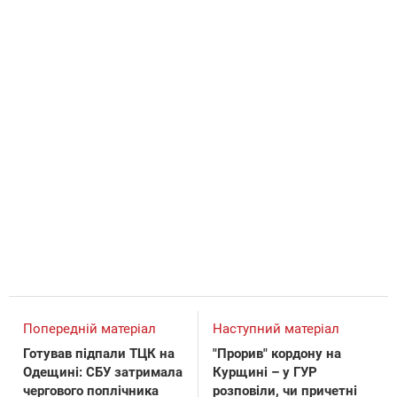
Попередній матеріал
Наступний матеріал
Готував підпали ТЦК на
"Прорив" кордону на
Одещині: СБУ затримала
Курщині – у ГУР
чергового поплічника
розповіли, чи причетні