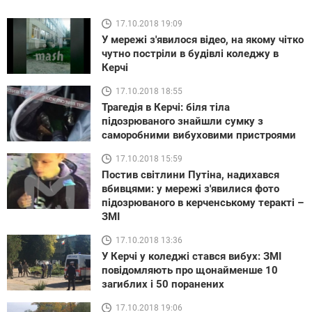
17.10.2018 19:09
У мережі з'явилося відео, на якому чітко
чутно постріли в будівлі коледжу в
Керчі
17.10.2018 18:55
Трагедія в Керчі: біля тіла
підозрюваного знайшли сумку з
саморобними вибуховими пристроями
17.10.2018 15:59
Постив світлини Путіна, надихався
вбивцями: у мережі з'явилися фото
підозрюваного в керченському теракті –
ЗМІ
17.10.2018 13:36
У Керчі у коледжі стався вибух: ЗМІ
повідомляють про щонайменше 10
загиблих і 50 поранених
17.10.2018 19:06