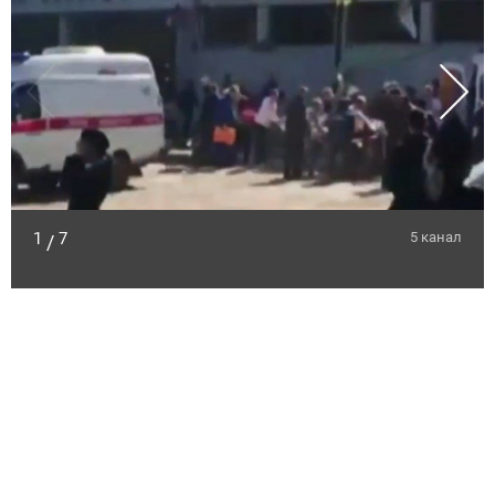
1
7
5 канал
/