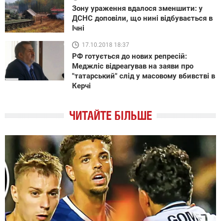
Зону ураження вдалося зменшити: у
ДСНС доповіли, що нині відбувається в
Ічні
17.10.2018 18:37
РФ готується до нових репресій:
Меджліс відреагував на заяви про
"татарський" слід у масовому вбивстві в
Керчі
ЧИТАЙТЕ БІЛЬШЕ