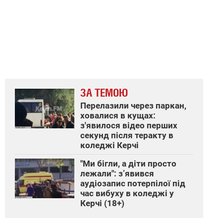
ЗА ТЕМОЮ
Перелазили через паркан,
ховалися в кущах:
з'явилося відео перших
секунд після теракту в
коледжі Керчі
"Ми бігли, а діти просто
лежали": з’явився
аудіозапис потерпілої під
час вибуху в коледжі у
Керчі (18+)