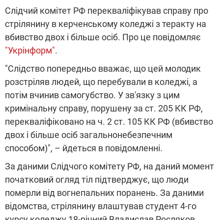
Слідчий комітет РФ перекваліфікував справу про
стрілянину в керченському коледжі з теракту на
вбивство двох і більше осіб. Про це повідомляє
"Укрінформ"
.
"Слідство попередньо вважає, що цей молодик
розстріляв людей, що перебували в коледжі, а
потім вчинив самогубство. У зв'язку з цим
кримінальну справу, порушену за ст. 205 КК РФ,
перекваліфіковано на ч. 2 ст. 105 КК РФ (вбивство
двох і більше осіб загальнонебезпечним
способом)", – йдеться в повідомленні.
За даними Слідчого комітету РФ, на даний момент
початковий огляд тіл підтверджує, що люди
померли від вогнепальних поранень. За даними
відомства, стрілянину влаштував студент 4-го
курсу коледжу 18-річний Владислав Росляков.