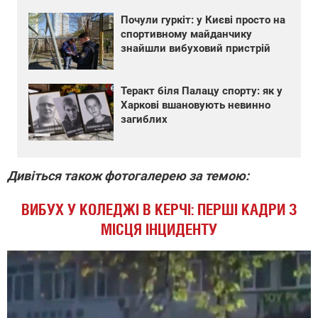
Почули гуркіт: у Києві просто на
спортивному майданчику
знайшли вибуховий пристрій
Теракт біля Палацу спорту: як у
Харкові вшановують невинно
загиблих
Дивіться також фотогалерею за темою:
ВИБУХ У КОЛЕДЖІ В КЕРЧІ: ПЕРШІ КАДРИ З
МІСЦЯ ІНЦИДЕНТУ