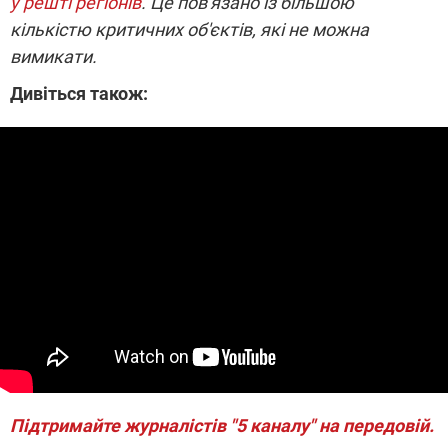
у решті регіонів
. Це пов'язано із більшою
кількістю критичних об'єктів, які не можна
вимикати.
Дивіться також:
Підтримайте журналістів "5 каналу" на передовій.