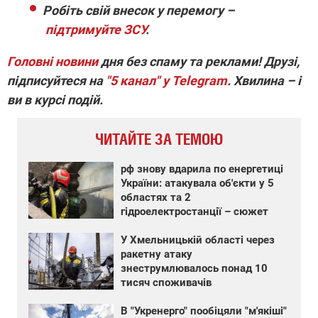
Робіть свій внесок у перемогу –
підтримуйте ЗСУ
.
Головні новини
дня без спаму та реклами! Друзі,
підписуйтеся на
"5 канал" у Telegram
. Хвилина – і
ви в курсі подій.
ЧИТАЙТЕ ЗА ТЕМОЮ
рф знову вдарила по енергетиці
України: атакувала об'єкти у 5
областях та 2
гідроелектростанції – сюжет
У Хмельницькій області через
ракетну атаку
знеструмлювалось понад 10
тисяч споживачів
В "Укренерго" пообіцяли "м'якіші"