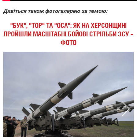
Дивіться також фотогалерею за темою:
"БУК", "ТОР" ТА "ОСА": ЯК НА ХЕРСОНЩИНІ
ПРОЙШЛИ МАСШТАБНІ БОЙОВІ СТРІЛЬБИ ЗСУ –
ФОТО