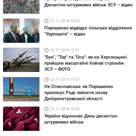
Десантно-штурмових військ ЗСУ – відео
21.11.2018 15:59
Порошенко відвідує сільське відділення
"Укрпошти" – відео
02.11.2018 15:51
"Бук", "Тор" та "Оса": як на Херсонщині
пройшли масштабні бойові стрільби
ЗСУ – ФОТО
21.11.2018 15:57
Не Січеславська: як Порошенко
пропонує Раді змінити назву
Дніпропетровської області
21.11.2018 10:29
Україна відзначає День десантно-
штурмових військ