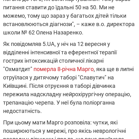
питання ставити до їдальні 50 на 50. Ми не
можемо, тому що зараз у багатьох дітей тільки
встановлюються діагнози", – каже в.о. директора
школи № 62 Олена Назаренко.
Як повідомляв 5.UA, у ніч на 12 вересня у
відділенні інтенсивної та еферентної терапії
гострих інтоксикацій столичної лікарні
"Охматдит"
померла 8-річна Марго
, яка ще в липні
отруїлася у дитячому таборі "Славутич" на
Київщині. Після отруєння в таборі дівчинка
пережила надскладну нейрохірургічну операцію,
трепанацію черепа. У неї була поліорганна
недостатність.
При цьому мати Марго розповіла: чутки, які
поширюються у мережі, про якісь неврологічні