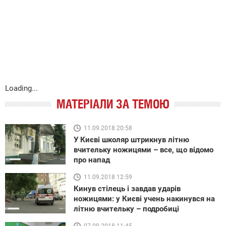
Loading...
МАТЕРІАЛИ ЗА ТЕМОЮ
11.09.2018 20:58
У Києві школяр штрикнув літню
вчительку ножицями – все, що відомо
про напад
11.09.2018 12:59
Кинув стілець і завдав ударів
ножицями: у Києві учень накинувся на
літню вчительку – подробиці