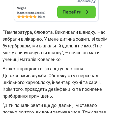
"Температура, блювота. Викликали швидку. Нас
забрали в лікарню. У мене дитина ходить зі своїм
бутербродом, ми в шкільній їдальні не їмо. Я не
можу звинувачувати школу", – пояснює мати
учениці Наталія Коваленко.
У школі працюють фахівці управління
Держспоживслужби. Обстежують і персонал
шкільного харчоблоку, інвентар кухні та харчі.
Крім того, проводять дезінфекцію та посилене
прибирання приміщень.
"Діти почали рвати ще до їдальні, їм ставало
погано до того, як вони харчувалися. Тому зараз