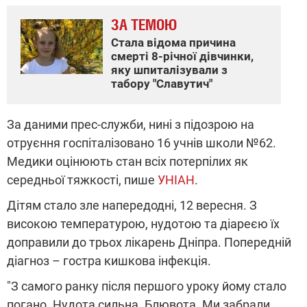
ЗА ТЕМОЮ
Стала відома причина
смерті 8-річної дівчинки,
яку шпиталізували з
табору "Славутич"
За даними прес-служби, нині з підозрою на
отруєння госпіталізовано 16 учнів школи №62.
Медики оцінюють стан всіх потерпілих як
середньої тяжкості, пише
УНІАН
.
Дітям стало зле напередодні, 12 вересня. З
високою температурою, нудотою та діареєю їх
доправили до трьох лікарень Дніпра. Попередній
діагноз – гостра кишкова інфекція.
"З самого ранку після першого уроку йому стало
погано. Нудота сильна. Блювота. Ми забрали