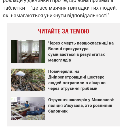
розлади у дівчинки і про те, що вона приймала
таблетки – "це все маячня і вигадки тих людей,
які намагаються уникнути відповідальності".
ЧИТАЙТЕ ЗА ТЕМОЮ
Через смерть першокласниці на
Волині прокуратура
сумнівається в результатах
медоглядів
Повечеряли: на
Дніпропетровщині шестеро
людей потрапили в лікарню
через отруєння грибами
Отруєння школярів у Миколаєві:
поліція з'ясувала, хто розпилив
балончик