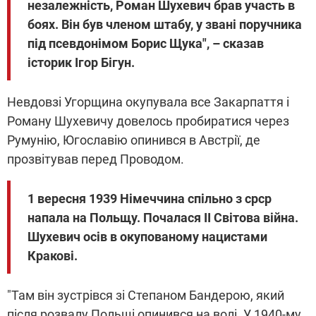
незалежність, Роман Шухевич брав участь в
боях. Він був членом штабу, у звані поручника
під псевдонімом Борис Щука", – сказав
історик Ігор Бігун.
Невдовзі Угорщина окупувала все Закарпаття і
Роману Шухевичу довелось пробиратися через
Румунію, Югославію опинився в Австрії, де
прозвітував перед Проводом.
1 вересня 1939 Німеччина спільно з срср
напала на Польщу. Почалася ІІ Світова війна.
Шухевич осів в окупованому нацистами
Кракові.
"Там він зустрівся зі Степаном Бандерою, який
після розвалу Польщі опинився на волі. У 1940-му