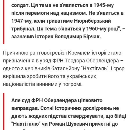
солдат. Ця тема не з'являється в 1945-му
після перемоги над нацизмом. Не з'явиться в
1947-му, коли триватиме Нюрнберзький
трибунал. Ця тема з'явиться у 1960-му році", –
зазначив історик Володимир Бірчак.
Причиною раптової ревізії Кремлем історії стало
призначення в уряд ФРН Теодора Оберлендера –
одного з керівників батальйону "Нахтігаль". І срср
вирішила зробити його та українських
націоналістів винними у погромі.
Але суд ФРН Оберлендера цілковито
виправдав. Сотні історичних досліджень не
дають жодних підстав стверджувати, що бійці
"Нахтігалю" чи Роман Шухевич причетні до