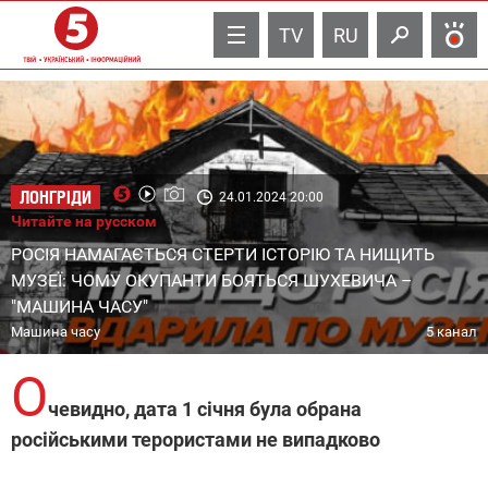
TV
RU
ЛОНГРІДИ
24.01.2024 20:00
Читайте на русском
РОСІЯ НАМАГАЄТЬСЯ СТЕРТИ ІСТОРІЮ ТА НИЩИТЬ
МУЗЕЇ: ЧОМУ ОКУПАНТИ БОЯТЬСЯ ШУХЕВИЧА –
"МАШИНА ЧАСУ"
Машина часу
5 канал
О
чевидно, дата 1 січня була обрана
російськими терористами не випадково