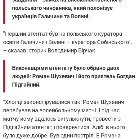
польського чиновника, який полонізує
українців Галичини та Волині.
"Перший атентат був на польського куратора
освіти Галичини і Волині – куратора Собінського",
– сказав історик Володимир Бірчак.
Виконавцями атентату було обрано двох
людей: Роман Шухевич і його приятель Богдан
Підгайний.
"Хлопці законспірувалися так: Роман Шухевич
перебував на волейбольному матчі. І під час
матчу йому вдалось вигулькнути, провести з
Підгайним атентат і повернутися. Алібі в нього
було дуже добре. Був один постріл. В Романа