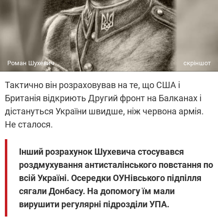
Роман Шухевич
скріншот
Тактично він розраховував на те, що США і
Британія відкриють Другий фронт на Балканах і
дістануться України швидше, ніж червона армія.
Не сталося.
Інший розрахунок Шухевича стосувався
роздмухування антисталінського повстання по
всій Україні. Осередки ОУНівського підпілля
сягали Донбасу. На допомогу їм мали
вирушити регулярні підрозділи УПА.