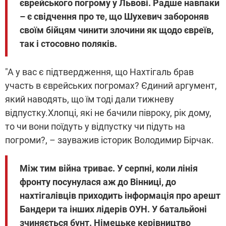
єврейського погрому у Львові. Радше навпаки
– є свідчення про те, що Шухевич забороняв
своїм бійцям чинити злочини як щодо євреїв,
так і стосовно поляків.
"А у вас є підтвердження, що Нахтігаль брав
участь в єврейських погромах? Єдиний аргумент,
який наводять, що їм тоді дали тижневу
відпустку.Хлопці, які не бачили півроку, рік дому,
то чи вони поїдуть у відпустку чи підуть на
погроми?, – зауважив історик Володимир Бірчак.
Між тим війна триває. У серпні, коли лінія
фронту посунулася аж до Вінниці, до
нахтігалівців приходить інформація про арешт
Бандери та інших лідерів ОУН. У батальйоні
зчиняється бунт. Німецьке керівництво