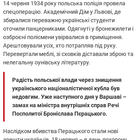
14 червня 1934 року польська поліція провела
спецоперацію. Академічний Дім у Львові, де
збиралися переважно українські студенти
оточили панцерниками. Одягнуті у бронежилети і
озброєні полісмени увірвалися в приміщення.
Арештовували усіх, хто потрапляв під руку.
Перевертали меблі, зі сховків діставали зброю та
нелегальну оунівську літературу.
Радість польської влади через знищення
українського націоналістичної кубла був
недовгим. Уже наступного дня у Варшаві –
замах на міністра внутрішніх справ Речі
Посполитої Броніслава Пєрацького.
Наслідком вбивства Перацького стали нові
арешти українців. 18 червня – в день похорону