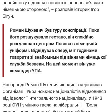
перейшов у підпілля і повністю порвав зв'язки з
німецькою стороною", – розповів історик Ігор
Бігун.
Роман Шухевич був гуру конспірації. Поки
його розшукувало гестапо, він спокійно
розгулював центром Львова в німецькій
уніформі. Відвідував оперу, міг годинами
говорити зі знайомими під вікнами німецької
служби безпеки. На цей момент він уже
командир УПА.
Насправді Роман Шухевич як один з керівників
Організації Українських націоналістів відмовився
від ідеології інтегрального націоналізму. У 1943
році ОУН змінило гасла на ліберальні – "Воля
людині, воля народам". Усе це – щоб бути