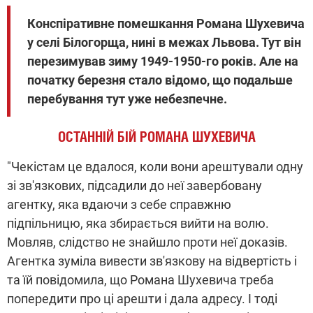
Конспіративне помешкання Романа Шухевича
у селі Білогорща, нині в межах Львова. Тут він
перезимував зиму 1949-1950-го років. Але на
початку березня стало відомо, що подальше
перебування тут уже небезпечне.
ОСТАННІЙ БІЙ РОМАНА ШУХЕВИЧА
"Чекістам це вдалося, коли вони арештували одну
зі зв'язкових, підсадили до неї завербовану
агентку, яка вдаючи з себе справжню
підпільницю, яка збирається вийти на волю.
Мовляв, слідство не знайшло проти неї доказів.
Агентка зуміла вивести зв'язкову на відвертість і
та їй повідомила, що Романа Шухевича треба
попередити про ці арешти і дала адресу. І тоді