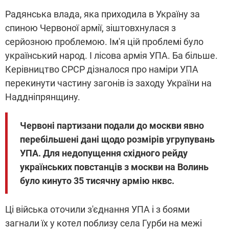
Радянська влада, яка приходила в Україну за
спиною Червоної армії, зіштовхнулася з
серйозною проблемою. Ім'я цій проблемі було
український народ. І лісова армія УПА. Ба більше.
Керівництво СРСР дізналося про наміри УПА
перекинути частину загонів із заходу України на
Наддніпрянщину.
Червоні партизани подали до москви явно
перебільшені дані щодо розмірів угрупувань
УПА. Для недопущення східного рейду
українських повстанців з москви на Волинь
було кинуто 35 тисячну армію нквс.
Ці війська оточили з'єднання УПА і з боями
загнали їх у котел поблизу села Гурби на межі