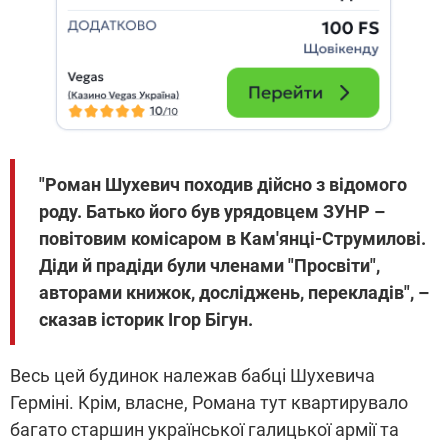
"Роман Шухевич походив дійсно з відомого
роду. Батько його був урядовцем ЗУНР –
повітовим комісаром в Кам'янці-Струмилові.
Діди й прадіди були членами "Просвіти",
авторами книжок, досліджень, перекладів", –
сказав історик Ігор Бігун.
Весь цей будинок належав бабці Шухевича
Герміні. Крім, власне, Романа тут квартирувало
багато старшин української галицької армії та