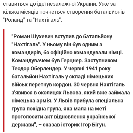
ставиться до ідеї незалежної України. Уже за
кілька місяців почнеться створення батальйонів
"Роланд" та "Нахтігаль".
"Роман Шухевич вступив до батальйону
"Нахтігаль". У ньому він був одним з
командирів, бо офіційно командували німці.
Командувачем був Герцнер. Заступником
Теодор Оберлендер. У червні 1941 року
батальйон Нахтігаль у складі німецьких
військ перетнув кордон. 30 червня Нахтігаль
з'явився в околицях Львова, який вже займала
німецька армія. У Львів прибула спеціальна
група похідна група, яка мала на меті
проголосити акт відновлення української
держави", – сказав історик Ігор Бігун.