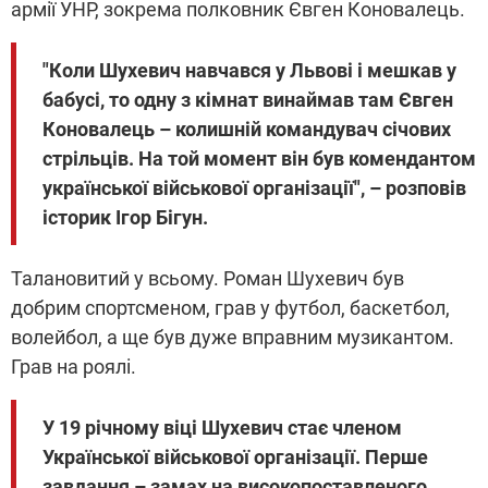
армії УНР, зокрема полковник Євген Коновалець.
"Коли Шухевич навчався у Львові і мешкав у
бабусі, то одну з кімнат винаймав там Євген
Коновалець – колишній командувач січових
стрільців. На той момент він був комендантом
української військової організації", – розповів
історик Ігор Бігун.
Талановитий у всьому. Роман Шухевич був
добрим спортсменом, грав у футбол, баскетбол,
волейбол, а ще був дуже вправним музикантом.
Грав на роялі.
У 19 річному віці Шухевич стає членом
Української військової організації. Перше
завдання – замах на високопоставленого