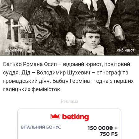
Шухевичі
скріншот
Батько Романа Осип – відомий юрист, повітовий
суддя. Дід – Володимир Шухевич – етнограф та
громадський діяч. Бабця Герміна – одна з перших
галицьких феміністок.