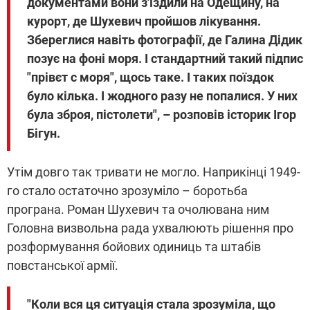
документами вони з'їздили на Одещину, на
курорт, де Шухевич пройшов лікування.
Збереглися навіть фотографії, де Галина Дідик
позує на фоні моря. І стандартний такий підпис
"прівєт с моря", щось таке. І таких поїздок
було кілька. І жодного разу не попалися. У них
була зброя, пістолети", – розповів історик Ігор
Бігун.
Утім довго так тривати не могло. Наприкінці 1949-
го стало остаточно зрозуміло – боротьба
програна. Роман Шухевич та очолювана ним
Головна визвольна рада ухвалюють рішення про
розформування бойових одиниць та штабів
повстанської армії.
"Коли вся ця ситуація стала зрозуміла, що