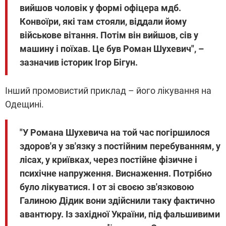
вийшов чоловік у формі офіцера мдб.
Конвоїри, які там стояли, віддали йому
військове вітання. Потім він вийшов, сів у
машину і поїхав. Це був Роман Шухевич", –
зазначив історик Ігор Бігун.
Інший промовистий приклад – його лікування на
Одещині.
"У Романа Шухевича на той час погіршилося
здоров'я у зв'язку з постійним перебуванням, у
лісах, у криївках, через постійне фізичне і
психічне напруження. Виснаження. Потрібно
було лікуватися. І от зі своєю зв'язковою
Галиною Дідик вони здійснили таку фактично
авантюру. Із західної України, під фальшивими