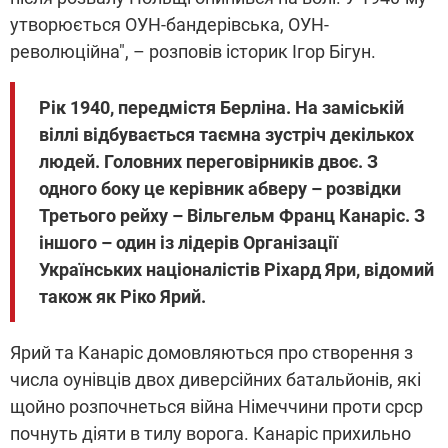
утворюється ОУН-бандерівська, ОУН-
революційна", – розповів історик Ігор Бігун.
Рік 1940, передмістя Берліна. На заміській
віллі відбувається таємна зустріч декількох
людей. Головних переговірників двоє. З
одного боку це керівник абверу – розвідки
Третього рейху – Вільгельм Франц Канаріс. З
іншого – один із лідерів Організації
Українських націоналістів Ріхард Яри, відомий
також як Ріко Ярий.
Ярий та Канаріс домовляються про створення з
числа оунівців двох диверсійних батальйонів, які
щойно розпочнеться війна Німеччини проти срср
почнуть діяти в тилу ворога. Канаріс прихильно