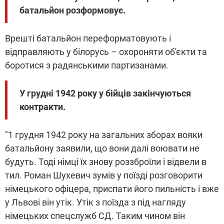
батальйон розформовує.
Врешті батальйон переформатовують і
відправляють у білорусь – охороняти об'єкти та
боротися з радянськими партизанами.
У грудні 1942 року у бійців закінчуються
контракти.
"1 грудня 1942 року на загальних зборах вояки
батальйону заявили, що вони далі воювати не
будуть. Тоді німці їх знову роззброїли і відвели в
тил. Роман Шухевич зумів у поїзді розговорити
німецького офіцера, приспати його пильність і вже
у Львові він утік. Утік з поїзда з під нагляду
німецьких спецслужб СД. Таким чином він