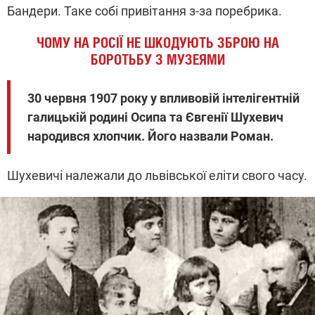
Бандери. Таке собі привітання з-за поребрика.
ЧОМУ НА РОСІЇ НЕ ШКОДУЮТЬ ЗБРОЮ НА
БОРОТЬБУ З МУЗЕЯМИ
30 червня 1907 року у впливовій інтелігентній
галицькій родині Осипа та Євгенії Шухевич
народився хлопчик. Його назвали Роман.
Шухевичі належали до львівської еліти свого часу.