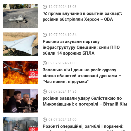
12.07.2024 18:03
"Є пряме влучання в освітній заклад":
росіяни обстріляли Херсон – ОВА
10.07.2024 10:34
Росіяни атакували портову
інфраструктуру Одещини: сили ППО
збили 14 ворожих БПЛА
09.07.2024 21:00
Запальна ніч і день на росії: одразу
кілька областей атаковані дронами –
"Час новин: підсумки"
09.07.2024 14:36
росіяни завдали удару балістикою по
Миколаївщині: є потерпілі – Віталій Кім
08.07.2024 21:00
Розбиті операційні, загиблі і поранені: