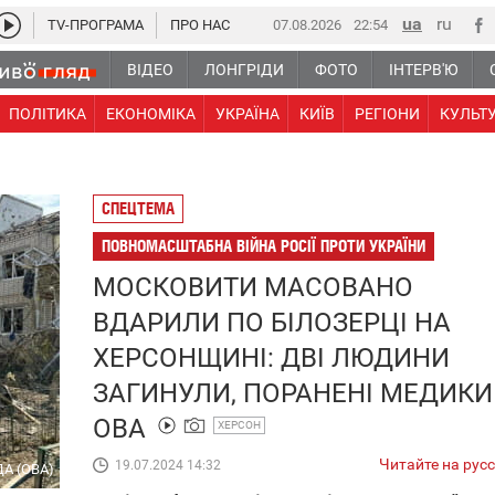
TV-ПРОГРАМА
ПРО НАС
07.08.2026
22:54
ВІДЕО
ЛОНГРІДИ
ФОТО
ІНТЕРВ'Ю
ПОЛІТИКА
ЕКОНОМІКА
УКРАЇНА
КИЇВ
РЕГІОНИ
КУЛЬТ
СПЕЦТЕМА
ПОВНОМАСШТАБНА ВІЙНА РОСІЇ ПРОТИ УКРАЇНИ
МОСКОВИТИ МАСОВАНО
ВДАРИЛИ ПО БІЛОЗЕРЦІ НА
ХЕРСОНЩИНІ: ДВІ ЛЮДИНИ
ЗАГИНУЛИ, ПОРАНЕНІ МЕДИКИ
ОВА
ХЕРСОН
Читайте на рус
19.07.2024 14:32
ДА (ОВА)