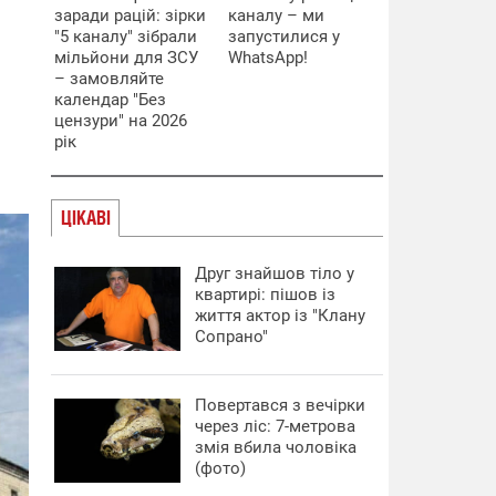
заради рацій: зірки
каналу – ми
"5 каналу" зібрали
запустилися у
мільйони для ЗСУ
WhatsApp!
– замовляйте
календар "Без
цензури" на 2026
рік
ЦІКАВІ
Друг знайшов тіло у
квартирі: пішов із
життя актор із "Клану
Сопрано"
Повертався з вечірки
через ліс: 7-метрова
змія вбила чоловіка
(фото)