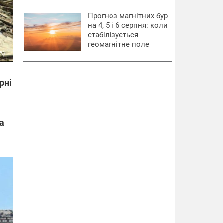
Прогноз магнітних бур
на 4, 5 і 6 серпня: коли
стабілізується
геомагнітне поле
А)
рні
та