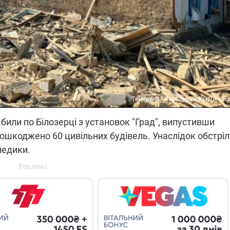
Telegram / Херсонська ОДА (ОВ
били по Білозерці з
установок
"Град",
випустивши
пошкоджено
60 цивільних будівель.
Унаслідок
обстріл
едики.