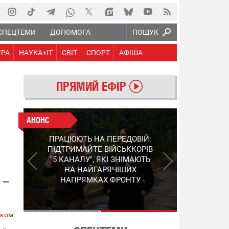
СПЕЦТЕМИ
ДОПОМОГА
ПОШУК
УРА
НАУКА+IT
СВІТ
СПОРТ
АФІША
ПРЯМИЙ ЕФІР
АНОНС
АНОНС
КІНЕЦЬ ВОРОЖИМ
ПРАЦЮЮТЬ НА ПЕРЕДОВІЙ:
"МОЛНІЯМ" ТА FPV: ЯК
ПІДТРИМАЙТЕ ВІЙСЬККОРІВ
УКРАЇНСЬКИЙ STEP-3
"5 КАНАЛУ", ЯКІ ЗНІМАЮТЬ
ЗМІНЮЄ ПРАВИЛА ГРИ –
НА НАЙГАРЯЧІШИХ
ПОДРОБИЦІ ПРО
 –
НАПРЯМКАХ ФРОНТУ
ПЕРЕХОПЛЮВАЧ
ском