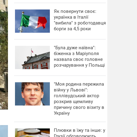
​Як повернути своє:
українка в Італії
"вибила" з роботодавця
борги за 4,5 роки
"Була дуже наївна":
біженка з Маріуполя
назвала своє головне
розчарування у Польщі
"Моя родина пережила
війну у Львові":
голлівудський актор
розкрив щемливу
А)
причину свого візиту в
Україну
Плювки в їжу та інше: у
Грузії обговорюють