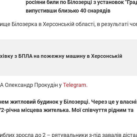
росіяни били по Білозерці з установок "Град
випустивши близько 40 снарядів
лище Білозерка
в
Херсонській
області,
ПЛІВКИ МІНДІЧА: СПРАВА
в
результаті чо
ННЯ СВІТЛА В УКРАЇНІ
ОБОРУДОК ДРУГА ЗЕЛЕНСЬКО
живачів у чотирьох
Нова підозра у справі Міндіча: 
лишається без світла після
взялося за колишнього виконав
бстрілів
директора Енергоатому
хівку з БПЛА на пожежну машину в Херсонській
ербанки: через аномальну
З колишнього віцепрем'єра Олек
пні, можуть повернутися
Чернишова зняли електронний
ключень – подробиці
браслет стеження
ВА Олександр Прокудін у
Telegram.
нем житловий будинок у Білозерці. Через це у власні
72-річна місцева жителька. Мої співчуття рідним та
2:09
11.08.2025 15:16
Працюють на
війни" та
передовій:
ндарний
підтримайте
гиблих зросла до 2 – рятувальники з-під завалів діста
nger
військкорів "5 каналу",