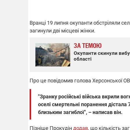
Вранці 19 липня окупанти
обстріляли се
ВІДКЛЮЧЕ
загинули дві місцеві
жінки.
Частина спо
ЗА ТЕМОЮ
областях за
російських о
Окупанти скинули вибу
Готуйте пав
області
спеку у сер
графіки від
Про це повідомив голова Херсонської О
"Зранку російські війська вкрили вог
оселі смертельні поранення дістала 
08.09.2025 1
близьким загиблої", – написав він.
Підтримай
"Машинерію 
виграй леге
Пізніше Прокудін
додав
, що кількість за
Dodge Challe