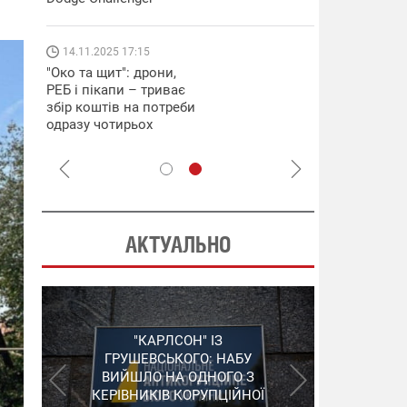
які знімають 
найгарячіших
напрямках фр
14.11.2025 17:15
04.12.2025 12:
"Око та щит": дрони,
"Відправте
РЕБ і пікапи – триває
Вернадського
збір коштів на потреби
фронт": стріл
одразу чотирьох
бригада Повіт
бригад ЗСУ
сил ЗСУ збира
НРК Numo
АКТУАЛЬНО
"ШЛАГБАУМ" НА
"КАРЛСОН" ІЗ
СЕРГІЙ ПУШКАР,
ДЕРЖКОНТРАКТАХ: НАБУ
ГРУШЕВСЬКОГО: НАБУ
ЗГАДАНИЙ У "ПЛІВКАХ
ВИЙШЛО НА ОДНОГО З
РОЗКРИЛО ЗЛОЧИННУ
МІНДІЧА", ЗАЛИШИВ
КЕРІВНИКІВ КОРУПЦІЙНОЇ
ОРГАНІЗАЦІЮ В
УКРАЇНУ