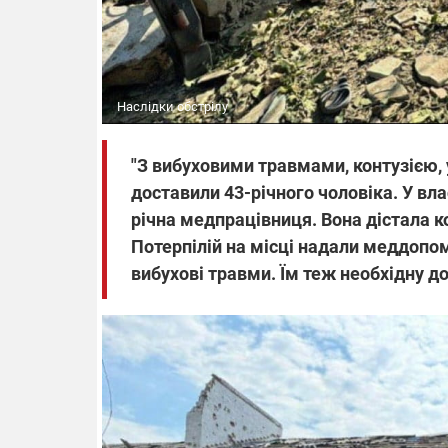
Наслідки обстрілу
"З вибуховими травмами, контузією,
доставили 43-річного чоловіка. У вл
річна медпрацівниця. Вона дістала к
Потерпілій на місці надали меддопомог
вибухові травми. Їм теж необхідну д