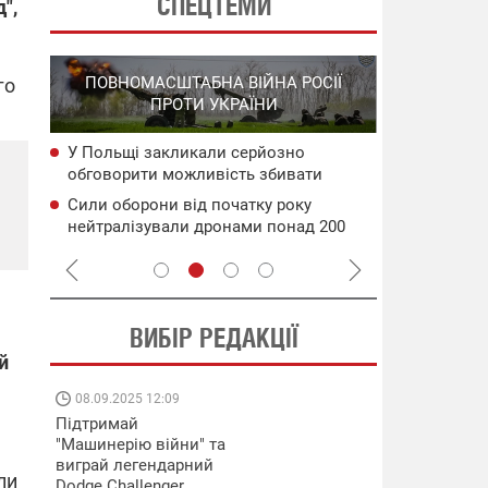
СПЕЦТЕМИ
",
СПЕЦОПЕРА
ПОВНОМАСШТАБНА ВІЙНА РОСІЇ
го
НА РО
ПРОТИ УКРАЇНИ
ГО
У Польщі закликали серйозно
НАБУ
Уражено во
обговорити можливість збивати
чого
дронами в 
російські ракети ще над Україною
Генштаб ЗС
Сили оборони від початку року
сія
Подвійний 
нейтралізували дронами понад 200
цілям рф: д
тис. росіян
ВИБІР РЕДАКЦІЇ
й
08.09.2025 12:09
11.08.2025 15:
Підтримай
Працюють на
"Машинерію війни" та
передовій:
виграй легендарний
підтримайте
ли
Dodge Challenger
військкорів "5