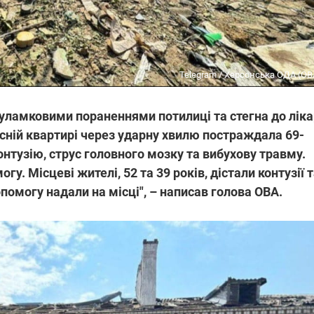
Telegram / Херсонська ОДА (ОВ
 уламковими пораненнями потилиці та стегна до ліка
асній квартирі через ударну хвилю постраждала 69-
онтузію, струс головного мозку та вибухову травму.
у. Місцеві жителі, 52 та 39 років, дістали контузії 
опомогу надали на місці", – написав голова ОВА.