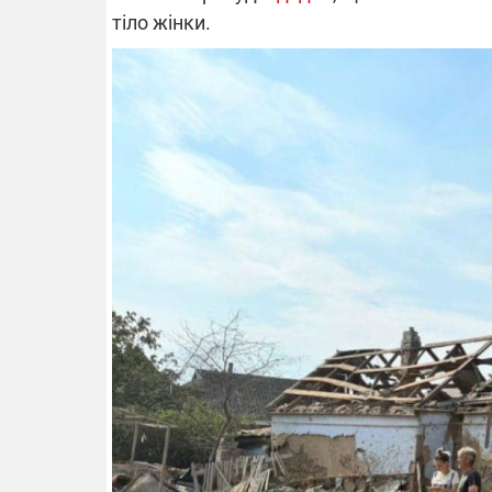
тіло жінки.
14.11.2025 1
"Око та щит"
РЕБ і пікапи
збір коштів 
одразу чоти
бригад ЗСУ