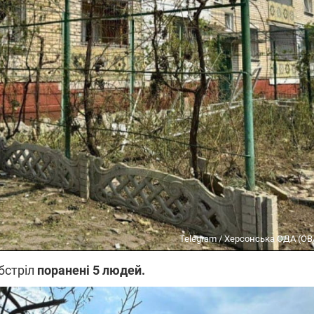
Telegram / Херсонська ОДА (ОВ
бстріл
поранені 5 людей.