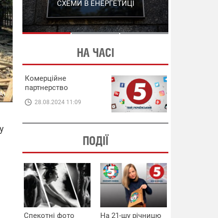
СХЕМИ В ЕНЕРГЕТИЦІ
ЕНЕРГЕТИЦІ
НА ЧАСІ
Комерційне
партнерство
А)
28.08.2024 11:09
у
ПОДІЇ
Спекотні фото
На 21-шу річницю