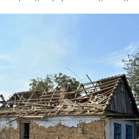
які знімають на
найгарячіших
напрямках фронту
7:15
04.12.2025 12:37
: дрони,
"Відправте
 – триває
Вернадського на
на потреби
фронт": стрілецька
рьох
бригада Повітряних
сил ЗСУ збирає на
НРК Numo