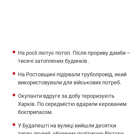
На росії лютує потоп. Після прориву дамби –
тисячі затоплених будинків .
На Ростовщині підірвали трубопровід, який
використовували для військових потреб.
Окупанти вдруге за добу тероризують
Харків. По середмістю вдарили керованим
боєприпасом.
У Будапешті на вулиці вийшли десятки
тисяч людей, обурених політикою Віктора