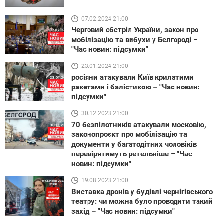
07.02.2024 21:00
Черговий обстріл України, закон про
мобілізацію та вибухи у Бєлгороді –
"Час новин: підсумки"
23.01.2024 21:00
росіяни атакували Київ крилатими
ракетами і балістикою – "Час новин:
підсумки"
30.12.2023 21:00
70 безпілотників атакували московію,
законопроєкт про мобілізацію та
документи у багатодітних чоловіків
перевірятимуть ретельніше – "Час
новин: підсумки"
19.08.2023 21:00
Виставка дронів у будівлі чернігівського
театру: чи можна було проводити такий
захід – "Час новин: підсумки"