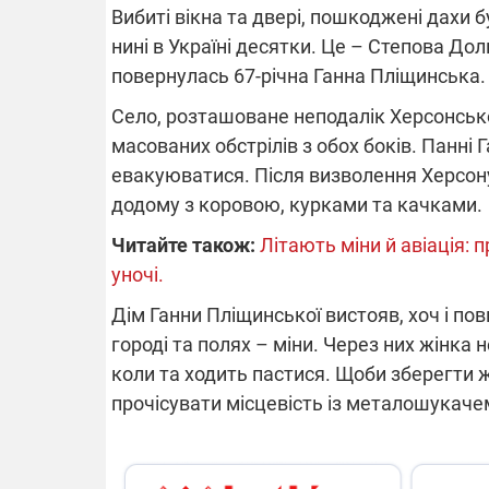
Вибиті вікна та двері, пошкоджені дахи б
нині в Україні десятки. Це – Степова До
повернулась 67-річна Ганна Пліщинська.
Село, розташоване неподалік Херсонської 
масованих обстрілів з обох боків. Панні Г
евакуюватися. Після визволення Херсону
додому з коровою, курками та качками.
Читайте також:
Літають міни й авіація:
уночі.
Дім Ганни Пліщинської вистояв, хоч і пов
городі та полях – міни. Через них жінка 
коли та ходить пастися. Щоби зберегти 
прочісувати місцевість із металошукаче