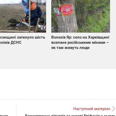
сонщині загинуло шість
Волохів Яр: село на Харківщині
хніків ДСНС
всипане російськими мінами –
як там живуть люди
Наступний матеріал
вонос
Божественна літургія за участі Епіфанія у сьому