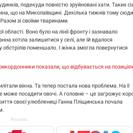
удинків, подекуди повністю зруйновані хати. Таких сі
лина, що на Миколаївщині. Декілька тижнів тому сюд
 Разом зі своїми тваринами.
області. Воно було на лінії фронту і зазнавало
анна хотіла залишитися у селі, але їй вдалося
 обстрілів поменшало. І жінка змогла повернутися
 прикордонники показали, що відбувається на позиція
илітали вікна. Та тепер постала нова проблема. На її
не може посадити овочі. А головне – це загрожує коро
життя своєї улюблениці Ганна Пліщинська почала
м.