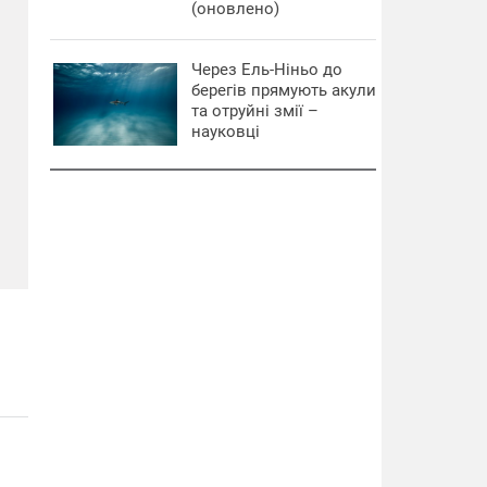
(оновлено)
Через Ель-Ніньо до
берегів прямують акули
та отруйні змії –
науковці