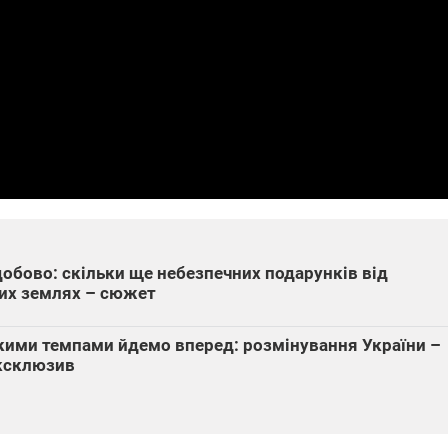
які знімають на
найгарячіших
напрямках фронту
7:15
04.12.2025 12:37
: дрони,
"Відправте
 – триває
Вернадського на
на потреби
фронт": стрілецька
рьох
бригада Повітряних
сил ЗСУ збирає на
НРК Numo
обово: скільки ще небезпечних подарунків від
ших землях – сюжет
икими темпами йдемо вперед: розмінування України –
ксклюзив