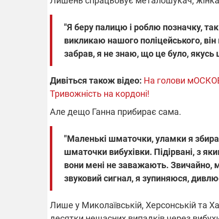
Лишень спрацьовує металошукач, жінка п
"Я беру палицю і роблю позначку, так 
викликаю нашого поліцейського, він п
забрав, я не знаю, що це було, якусь 
Дивіться також відео:
На голови мОСКО
Тривожність на кордоні!
Але дещо Ганна прибирає сама.
"Маленькі шматочки, уламки я збираю
шматочки вибухівки. Підірвані, з яки
вони мені не заважають. Звичайно, м
звуковий сигнал, я зупиняюся, дивлюс
Лише у Миколаївській, Херсонській та Х
десятки нещасних випадків через вибухи