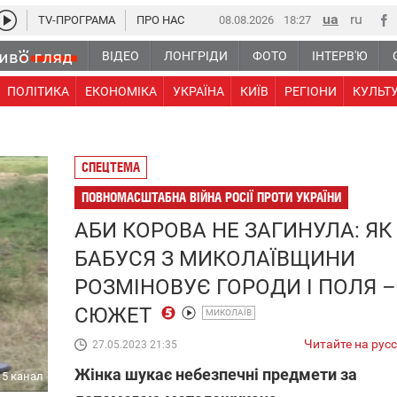
TV-ПРОГРАМА
ПРО НАС
08.08.2026
18:27
ВІДЕО
ЛОНГРІДИ
ФОТО
ІНТЕРВ'Ю
ПОЛІТИКА
ЕКОНОМІКА
УКРАЇНА
КИЇВ
РЕГІОНИ
КУЛЬТ
СПЕЦТЕМА
ПОВНОМАСШТАБНА ВІЙНА РОСІЇ ПРОТИ УКРАЇНИ
АБИ КОРОВА НЕ ЗАГИНУЛА: ЯК
БАБУСЯ З МИКОЛАЇВЩИНИ
РОЗМІНОВУЄ ГОРОДИ І ПОЛЯ –
СЮЖЕТ
МИКОЛАЇВ
Читайте на рус
27.05.2023 21:35
Жінка шукає небезпечні предмети за
5 канал