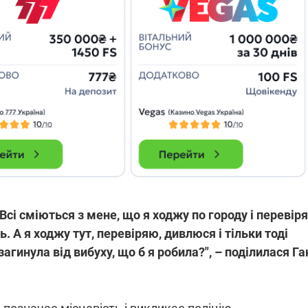
 Всі сміються з мене, що я ходжу по городу і перевір
 А я ходжу тут, перевіряю, дивлюся і тільки тоді
агинула від вибуху, що б я робила?", – поділилася Га