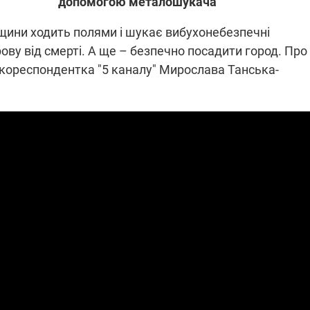
допомогою металошукача
щини ходить полями і шукає вибухонебезпечні
ову від смерті. А ще – безпечно посадити город. Про
ПЛІВКИ МІНДІЧА: СПРАВА
ННЯ СВІТЛА В УКРАЇНІ
ОБОРУДОК ДРУГА ЗЕЛЕНСЬКО
ь кореспондентка "5 каналу" Мирослава Танська-
живачів у чотирьох
Нова підозра у справі Міндіча: 
лишається без світла після
взялося за колишнього виконав
бстрілів
директора Енергоатому
ербанки: через аномальну
З колишнього віцепрем'єра Олек
пні, можуть повернутися
Чернишова зняли електронний
ключень – подробиці
браслет стеження
2:09
11.08.2025 15:16
Працюють на
війни" та
передовій:
ндарний
підтримайте
nger
військкорів "5 каналу",