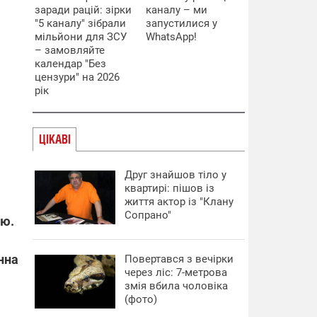
заради рацій: зірки
каналу – ми
"5 каналу" зібрали
запустилися у
мільйони для ЗСУ
WhatsApp!
– замовляйте
календар "Без
цензури" на 2026
рік
ЦІКАВІ
Друг знайшов тіло у
квартирі: пішов із
життя актор із "Клану
Сопрано"
яю.
нна
Повертався з вечірки
через ліс: 7-метрова
змія вбила чоловіка
(фото)