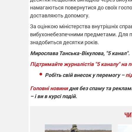
намагаються повернутися до своїх господ
доставляють допомогу.
За оцінкою міністерства внутрішніх спра
вибухонебезпечними предметами. Для п
знадобиться десятки років.
Мирослава Танська-Вікулова, "5 канал".
Підтримайте журналістів "5 каналу" на п
Робіть свій внесок у перемогу –
пі
Головні новини
дня без спаму та реклами
– і ви в курсі подій.
ЧИ