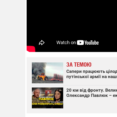
14.11.2025 1
"Око та щит"
РЕБ і пікапи
збір коштів 
одразу чоти
бригад ЗСУ
ЗА ТЕМОЮ
Сапери працюють цілод
путінської армії на на
20 км від фронту. Вел
Олександр Павлюк – е