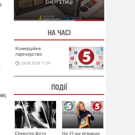
СХЕМИ В ЕНЕРГЕТИЦІ
ЕНЕРГЕТИЦІ
л
и
НА ЧАСІ
Комерційне
партнерство
28.08.2024 11:09
х
ПОДІЇ
ві,
Спекотні фото
На 21-шу річницю