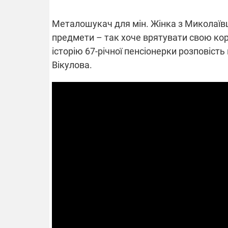
Металошукач для мін. Жінка з Миколаїв
предмети – так хоче врятувати свою кор
ВІДКЛЮЧЕ
історію 67-річної пенсіонерки розповіст
Вікулова.
Частина спо
областях за
російських о
Готуйте пав
спеку у сер
графіки від
08.09.2025 1
Підтримай
"Машинерію 
виграй леге
Dodge Challe