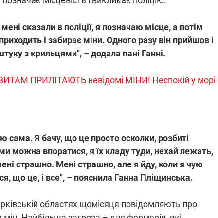
означає місцевість і викликає поліцію.
мені сказали в поліції, я позначаю місце, а потім
риходить і забирає міни. Одного разу він прийшов і
штуку з крильцями", – додала пані Ганні.
ВИТАМ ПРИЛІТАЮТЬ невідомі МІНИ! Неспокій у морі
 сама. Я бачу, що це просто осколки, розбиті
ми можна впоратися, я їх кладу туди, нехай лежать,
ені страшно. Мені страшно, але я йду, коли я чую
я, що це, і все", – пояснила Ганна Пліщинська.
арківській областях щомісяця повідомляють про
 мін. Найбільша загроза – для фермерів, які