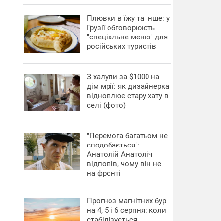
Плювки в їжу та інше: у
Грузії обговорюють
"спеціальне меню" для
російських туристів
З халупи за $1000 на
дім мрії: як дизайнерка
відновлює стару хату в
селі (фото)
"Перемога багатьом не
сподобається":
Анатолій Анатоліч
відповів, чому він не
на фронті
Прогноз магнітних бур
на 4, 5 і 6 серпня: коли
стабілізується