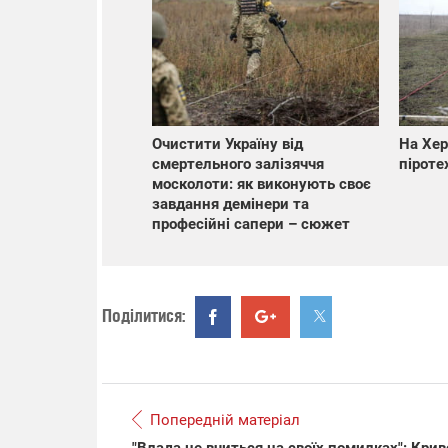
Очистити Україну від
На Хер
смертельного залізяччя
піроте
москолоти: як виконують своє
завдання демінери та
професійні сапери – сюжет
Поділитися:
Попередній матеріал
"Влада не вчиться на своїх помилках": Кри