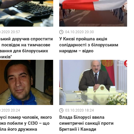
0.2020 20:57
04.10.2020 20:30
ький доручив спростити
У Києві пройшла акція
 посвідок на тимчасове
солідарності з білоруським
ання для білоруських
народом – відео
ників"
0.2020 20:24
03.10.2020 18:24
русі помер чоловік, якого
Влада Білорусі ввела
ко побили у СІЗО – що
симетричні санкції проти
іла його дружина
Британії і Канади