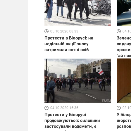
05.10.2020 08:33
04.1
Протести в Білорусі: на
Зеленс
недільній акції знову
видачу
затримали сотні осіб
прожив
"айтіш
04.10.2020 16:36
03.1
Протести у Білорусі
У Біло
продовжуються: силовики
жорсто
застосували водомети, є
розпов