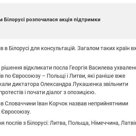
м Білорусі розпочалася акція підтримки
ПЛІВКИ МІНДІЧА: СПРАВА
ННЯ СВІТЛА В УКРАЇНІ
ОБОРУДОК ДРУГА ЗЕЛЕНСЬКО
живачів у чотирьох
Нова підозра у справі Міндіча: 
в в Білорусі для консультацій. Загалом таких країн в
лишається без світла після
взялося за колишнього виконав
бстрілів
директора Енергоатому
ербанки: через аномальну
З колишнього віцепрем'єра Олек
пні, можуть повернутися
Чернишова зняли електронний
 рішення відкликати посла Георгія Василева ухвален
ключень – подробиці
браслет стеження
ів по Євросоюзу – Польщі і Литви, які раніше вже
кликали диктатора Олександра Лукашенка звільнити
протестів і почати діалог з опозицією.
рав Словаччини Іван Корчок назвав неприйнятними
н Євросоюзу.
2:09
11.08.2025 15:16
Працюють на
я послів з Білорусі: Литва, Польща, Німеччина, Латві
війни" та
передовій:
ндарний
підтримайте
nger
військкорів "5 каналу",