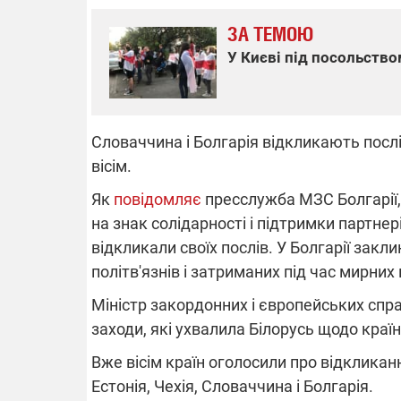
ЗА ТЕМОЮ
У Києві під посольство
ВІДКЛЮЧЕ
Частина спо
Словаччина і Болгарія відкликають послі
областях за
російських о
вісім.
Готуйте пав
спеку у сер
Як
повідомляє
пресслужба МЗС Болгарії,
графіки від
на знак солідарності і підтримки партнер
відкликали своїх послів. У Болгарії за
політв'язнів і затриманих під час мирних 
Міністр закордонних і європейських сп
заходи, які ухвалила Білорусь щодо краї
08.09.2025 1
Підтримай
Вже вісім країн оголосили про відкликанн
"Машинерію 
виграй леге
Естонія, Чехія, Словаччина і Болгарія.
Dodge Challe