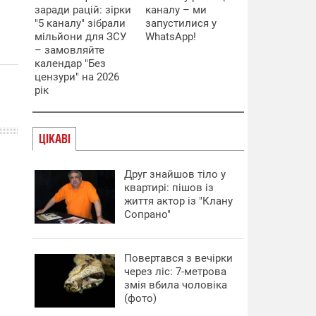
заради рацій: зірки
каналу – ми
"5 каналу" зібрали
запустилися у
мільйони для ЗСУ
WhatsApp!
– замовляйте
календар "Без
цензури" на 2026
рік
ЦІКАВІ
Друг знайшов тіло у
квартирі: пішов із
життя актор із "Клану
Сопрано"
Повертався з вечірки
через ліс: 7-метрова
змія вбила чоловіка
(фото)