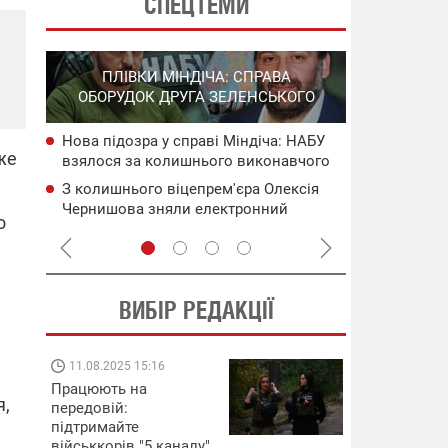
СПЕЦТЕМИ
СПЕЦОПЕРА
ПОВНОМАСШТАБНА ВІЙНА РОСІЇ
НА РО
ПРОТИ УКРАЇНИ
ГО
Нічна атака на Дніпропетровщину:
НАБУ
Нові удари 
же
поранено 11 людей, серед них четверо
чого
інфраструкт
дітей
уражені об'
Удар по багатоповерхівці в Харкові: є
сія
Операція "
загиблі та поранені, людей
систем ураз
о
заблоковано під завалами
флоту рф
ВИБІР РЕДАКЦІЇ
08.09.2025 12:09
11.08.2025 15:
Підтримай
Працюють на
я,
"Машинерію війни" та
передовій:
виграй легендарний
підтримайте
Dodge Challenger
військкорів "5