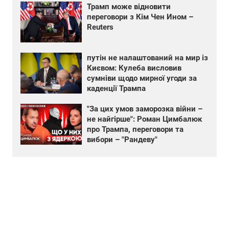
Трамп може відновити
переговори з Кім Чен Ином –
Reuters
путін не налаштований на мир із
Києвом: Кулеба висловив
сумніви щодо мирної угоди за
каденції Трампа
"За цих умов заморозка війни –
не найгірше": Роман Цимбалюк
про Трампа, переговори та
вибори – "Рандеву"