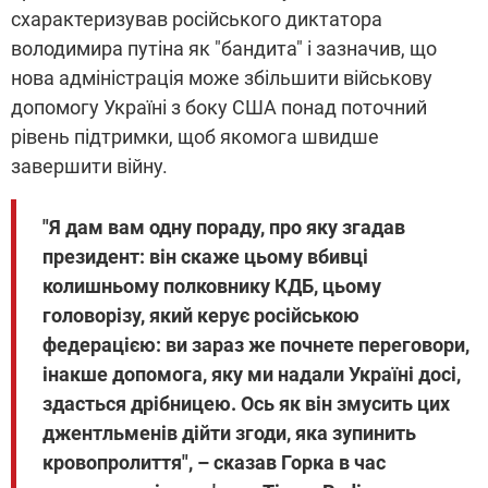
схарактеризував російського диктатора
володимира путіна як "бандита" і зазначив, що
нова адміністрація може збільшити військову
допомогу Україні з боку США понад поточний
рівень підтримки, щоб якомога швидше
завершити війну.
"Я дам вам одну пораду, про яку згадав
президент: він скаже цьому вбивці
колишньому полковнику КДБ, цьому
головорізу, який керує російською
федерацією: ви зараз же почнете переговори,
інакше допомога, яку ми надали Україні досі,
здасться дрібницею. Ось як він змусить цих
джентльменів дійти згоди, яка зупинить
кровопролиття", – сказав Горка в час