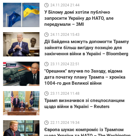
24.11.2024 21:44
У Білому домі хотіли публічно
запросити Україну до НАТО, але
передумали – ЗМІ
24.11.2024 15:43
Дії Байдена можуть допомогти Трампу
зайняти більш вигідну позицію для
закінчення війни в Україні – Bloomberg
23.11.2024 22:51
"Орешник" влучив по Заходу, відома
дата початку плану Трампа – хроніка
1004-го дня Великої війни
23.11.2024 11:48
Трамп визначився зі спецпосланцем
щодо війни в Україні – Reuters
22.11.2024 19:34
Європа шукає компроміс із Трампом
щодо України та НАТО – The Washington