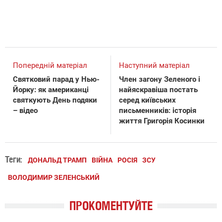
Попередній матеріал
Наступний матеріал
Святковий парад у Нью-
Член загону Зеленого і
Йорку: як американці
найяскравіша постать
святкують День подяки
серед київських
– відео
письменників: історія
життя Григорія Косинки
Теги:
ДОНАЛЬД ТРАМП
ВІЙНА
РОСІЯ
ЗСУ
ВОЛОДИМИР ЗЕЛЕНСЬКИЙ
ПРОКОМЕНТУЙТЕ