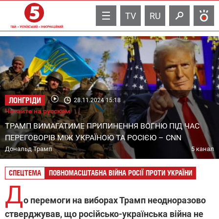
TV
RU
ЛОНГРІДИ
28.11.2024 15:18
Читайте на русском
ТРАМП ВИМАГАТИМЕ ПРИПИНЕННЯ ВОГНЮ ПІД ЧАС
ПЕРЕГОВОРІВ МІЖ УКРАЇНОЮ ТА РОСІЄЮ – CNN
Дональд Трамп
5 канал
СПЕЦТЕМА
ПОВНОМАСШТАБНА ВІЙНА РОСІЇ ПРОТИ УКРАЇНИ
Д
о перемоги на виборах Трамп неодноразово
стверджував, що російсько-українська війна не