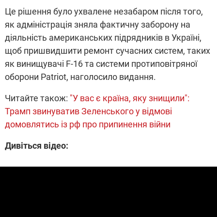
Це рішення було ухвалене незабаром після того,
як адміністрація зняла фактичну заборону на
діяльність американських підрядників в Україні,
щоб пришвидшити ремонт сучасних систем, таких
як винищувачі F-16 та системи протиповітряної
оборони Patriot, наголосило видання.
Читайте також:
"У вас є країна, яку знищили":
Трамп звинуватив Зеленського у відмові
домовлятись із рф про припинення війни
Дивіться відео: