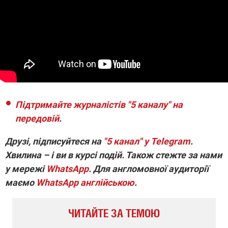
Підтримайте журналістів "5 каналу" на
передовій
.
Друзі, підписуйтеся на
"5 канал" у Telegram
.
Хвилина – і ви в курсі подій. Також стежте за нами
у мережі
WhatsApp
. Для англомовної аудиторії
маємо
WhatsApp англійською
.
ЧИТАЙТЕ ЗА ТЕМОЮ