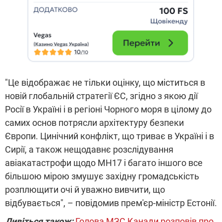
"Це відображає не тільки оцінку, що міститься в
новій глобальній стратегії ЄС, згідно з якою дії
Росії в Україні і в регіоні Чорного моря в цілому до
самих основ потрясли архітектуру безпеки
Європи. Цинічний конфлікт, що триває в Україні і в
Сирії, а також нещодавнє розслідування
авіакатастрофи щодо MH17 і багато іншого все
більшою мірою змушує західну громадськість
розплющити очі й уважно вивчити, що
відбувається", – повідомив прем'єр-міністр Естонії.
Дивіться також:
Голова МЗС Канади розповів про