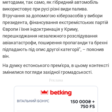
методами, так само, як гібридний автомобіль
використовує при русі різні види палива.
Втручання за допомогою кіберзасобів у вибори
президента, фінансування екстремістських партій
Європи і їхня індоктринація у Криму,
перешкоджання незалежного розслідування
авіакатастрофи, поширення пропаганди та брехні
підпадають під опис другої категорії", – пояснив
він.
На думку естонського прем'єра, в цьому контексті
змінилися погляди західної громадськості.