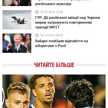
російського агресора
15.10.2016 16:42
ГУР: Дії російської авіації над Чорним
морем загрожують повторенням
трагедії МН17
15.10.2016 09:52
Байден пообіцяв відповісти на
кібератаки з Росії
ЧИТАЙТЕ БІЛЬШЕ