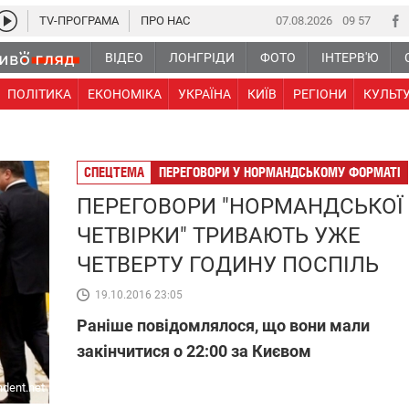
TV-ПРОГРАМА
ПРО НАС
07.08.2026
09:57
ВІДЕО
ЛОНГРІДИ
ФОТО
ІНТЕРВ'Ю
ПОЛІТИКА
ЕКОНОМІКА
УКРАЇНА
КИЇВ
РЕГІОНИ
КУЛЬТ
СПЕЦТЕМА
ПЕРЕГОВОРИ У НОРМАНДСЬКОМУ ФОРМАТІ
ПЕРЕГОВОРИ "НОРМАНДСЬКОЇ
ЧЕТВІРКИ" ТРИВАЮТЬ УЖЕ
ЧЕТВЕРТУ ГОДИНУ ПОСПІЛЬ
19.10.2016 23:05
Раніше повідомлялося, що вони мали
закінчитися о 22:00 за Києвом
ndent.net