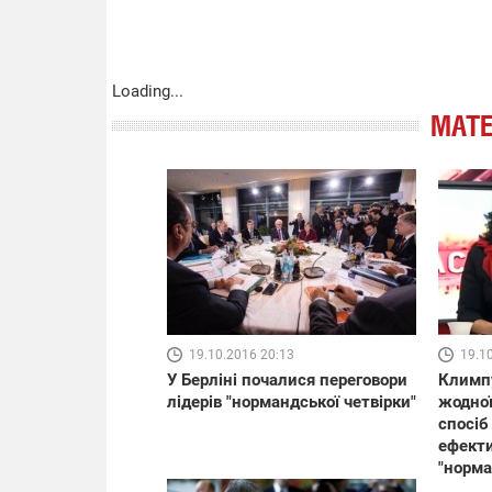
Loading...
МАТЕ
19.10.2016 20:13
19.1
У Берліні почалися переговори
Климпу
лідерів "нормандської четвірки"
жодної
спосіб
ефекти
"норма