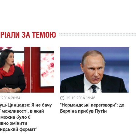
РІАЛИ ЗА ТЕМОЮ
0.2016 20:54
19.10.2016 19:46
ш-Цинцадзе: Я не бачу
"Нормандські переговори": до
 можливості, в який
Берліна прибув Путін
 можна було б
вно змінити
ндський формат"