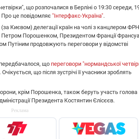
етвірки", що розпочалися в Берліні о 19:30 середи, 1
. Про це повідомляє
"Інтерфакс-Україна"
.
ПЛІВКИ МІНДІЧА: СПРАВА
 (за Києвом) делегації країн на чолі з канцлером ФР
ННЯ СВІТЛА В УКРАЇНІ
ОБОРУДОК ДРУГА ЗЕЛЕНСЬКО
 Петром Порошенком, Президентом Франції Франсу
ром Путіним продовжують переговори у відомстві
живачів у чотирьох
Нова підозра у справі Міндіча: 
лишається без світла після
взялося за колишнього виконав
бстрілів
директора Енергоатому
ербанки: через аномальну
З колишнього віцепрем'єра Олек
, передбачалося, що
переговори "нормандської четвір
пні, можуть повернутися
Чернишова зняли електронний
ключень – подробиці
браслет стеження
 Очікується, що після зустрічі її учасники зроблять
сторони, крім Порошенка, також беруть участь голова
дміністрації Президента Костянтин Єлісєєв.
2:09
11.08.2025 15:16
Працюють на
війни" та
передовій:
ндарний
підтримайте
nger
військкорів "5 каналу",