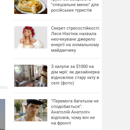
"спеціальне меню" для
російських туристів
Секрет стресостійкості:
Леся Нікітюк назвала
неочікуване джерело
енергії на знімальному
майданчику
З халупи за $1000 на
дім мрії: як дизайнерка
відновлює стару хату в
селі (фото)
"Перемога багатьом не
сподобається":
Анатолій Анатоліч
відповів, чому він не
на фронті