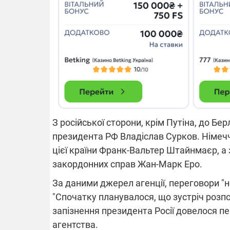
14.11.2025 1
"Око та щит"
РЕБ і пікапи
збір коштів 
одразу чоти
бригад ЗСУ
З російської сторони, крім Путіна, до Б
президента РФ Владіслав Сурков. Німеч
цієї країни Франк-Вальтер Штайнмаєр, а 
закордонних справ Жан-Марк Еро.
За даними джерел агенції, переговори "н
"Спочатку планувалося, що зустріч розпо
запізнення президента Росії довелося пе
агентства.