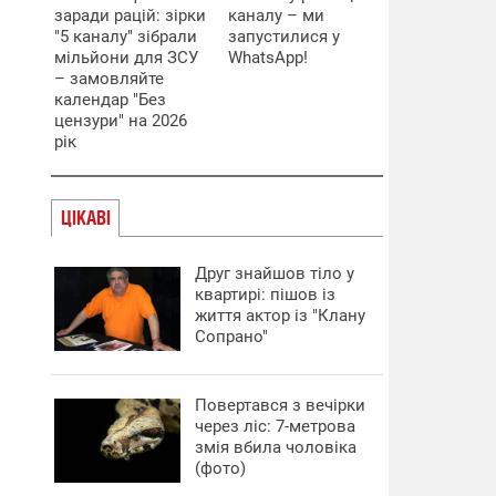
заради рацій: зірки
каналу – ми
"5 каналу" зібрали
запустилися у
мільйони для ЗСУ
WhatsApp!
– замовляйте
календар "Без
цензури" на 2026
рік
ЦІКАВІ
Друг знайшов тіло у
квартирі: пішов із
життя актор із "Клану
Сопрано"
Повертався з вечірки
через ліс: 7-метрова
змія вбила чоловіка
(фото)