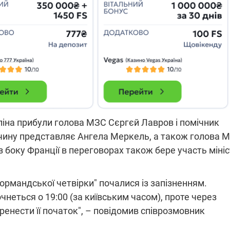
які знімають на
найгарячіших
напрямках фронту
7:15
04.12.2025 12:37
: дрони,
"Відправте
 – триває
Вернадського на
на потреби
фронт": стрілецька
рьох
бригада Повітряних
сил ЗСУ збирає на
НРК Numo
ерліна прибули голова МЗС Сєргєй Лавров і помічник
чину представляє Ангела Меркель, а також голова 
з боку Франції в переговорах також бере участь міні
ормандської четвірки" почалися із запізненням.
чнеться о 19:00 (за київським часом), проте через
ренести її початок", – повідомив співрозмовник