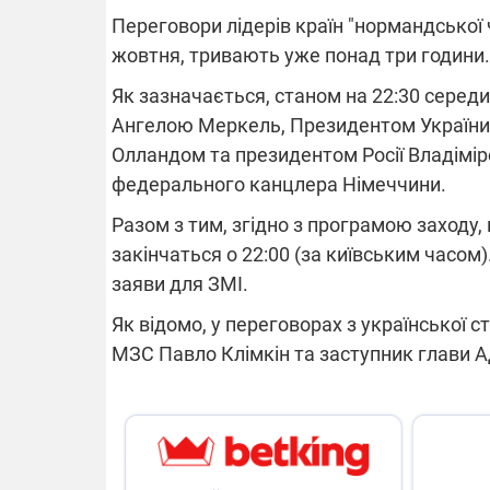
Переговори лідерів країн "нормандської ч
жовтня, тривають уже понад три години
Як зазначається, станом на 22:30 середи
ВІДКЛЮЧЕ
Ангелою Меркель, Президентом України
Олландом та президентом Росії Владімі
Частина спо
областях за
федерального канцлера Німеччини.
російських о
Готуйте пав
Разом з тим, згідно з програмою заходу
спеку у сер
графіки від
закінчаться о 22:00 (за київським часом).
заяви для ЗМІ.
Як відомо, у переговорах з української 
МЗС Павло Клімкін та заступник глави А
08.09.2025 1
Підтримай
"Машинерію 
виграй леге
Dodge Challe