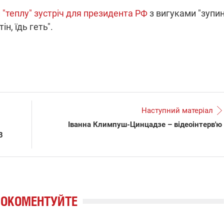
 "теплу" зустріч для президента РФ
з вигуками "зупин
ін, їдь геть".
Наступний матеріал
Іванна Климпуш-Цинцадзе – відеоінтерв'ю
В
РОКОМЕНТУЙТЕ