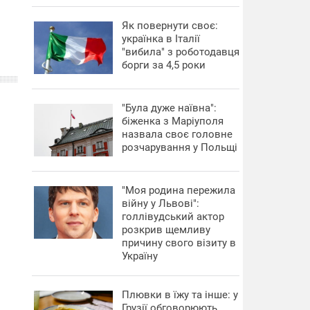
​Як повернути своє:
українка в Італії
"вибила" з роботодавця
борги за 4,5 роки
"Була дуже наївна":
біженка з Маріуполя
назвала своє головне
розчарування у Польщі
"Моя родина пережила
війну у Львові":
голлівудський актор
розкрив щемливу
причину свого візиту в
Україну
Плювки в їжу та інше: у
Грузії обговорюють