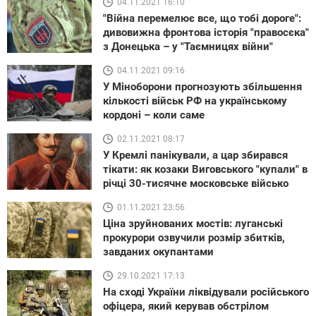
04.11.2021 16:10
"Війна перемелює все, що тобі дороге":
дивовижна фронтова історія "правосєка"
з Донецька – у "Таємницях війни"
04.11.2021 09:16
У Міноборони прогнозують збільшення
кількості військ РФ на українському
кордоні – коли саме
02.11.2021 08:17
У Кремлі панікували, а цар збирався
тікати: як козаки Виговського "купали" в
річці 30-тисячне московське військо
01.11.2021 23:56
Ціна зруйнованих мостів: луганські
прокурори озвучили розмір збитків,
завданих окупантами
29.10.2021 17:13
На сході України ліквідували російського
офіцера, який керував обстрілом