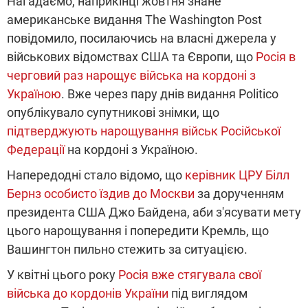
Нагадаємо, наприкінці жовтня знане
американське видання The Washington Post
повідомило, посилаючись на власні джерела у
військових відомствах США та Європи, що
Росія в
черговий раз нарощує війська на кордоні з
Україною
. Вже через пару днів видання Politico
опублікувало супутникові знімки, що
підтверджують нарощування військ Російської
Федерації
на кордоні з Україною.
Напередодні стало відомо, що
керівник ЦРУ Білл
Бернз особисто їздив до Москви
за дорученням
президента США Джо Байдена, аби з'ясувати мету
цього нарощування і попередити Кремль, що
Вашингтон пильно стежить за ситуацією.
У квітні цього року
Росія вже стягувала свої
війська до кордонів України
під виглядом