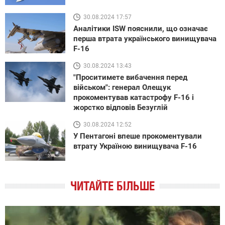
30.08.2024 17:57
Аналітики ISW пояснили, що означає
перша втрата українського винищувача
F-16
30.08.2024 13:43
"Проситимете вибачення перед
військом": генерал Олещук
прокоментував катастрофу F-16 і
жорстко відповів Безуглій
30.08.2024 12:52
У Пентагоні впеше прокоментували
втрату Україною винищувача F-16
ЧИТАЙТЕ БІЛЬШЕ