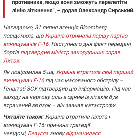
противника, якщо вони зможуть перелетіти
лінію зіткнення", – додав Олександр Сирський.
Нагадаємо, 31 липня агенція Bloomberg
повідомила, що
Україна отримала першу партію
винищувачів F-16
. Наступного дня факт передачі
бортів
підтвердив міністр закордонних справ
Литви
.
Як повідомляв 5.ua,
Україна втратила свій перший
винищувач F-16
під час масованого обстрілу –
Генштаб ЗСУ підтвердив цю інформацію. Під час
заходу на чергову ціль з одним із літаків був
втрачений зв'язок – він зазнав катастрофи.
Читайте також
: Україна втратила пілота і
винищувач F-16: причини трагедії
невідомі,
Безугла
знову
відзначилася