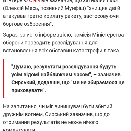
В інтерв'ю
CNN
він зазначив, що загиблий пілот
(Олексій Месь, позивний Мунфіш) "знищив дві й
атакував третю крилату ракету, застосовуючи
бортове озброєння".
Зараз, за його інформацією, комісія Міністерства
оборони проводить розслідування для
встановлення всіх обставин катастрофи літака.
"Думаю, результати розслідування будуть
усім відомі найближчим часом", – зазначив
Сирський, додавши, що "ми не збираємося це
приховувати".
На запитання, чи міг винищувач бути збитий
дружнім вогнем, Сирський зазначив, що до
отримання результатів не може нічого
коментувати.