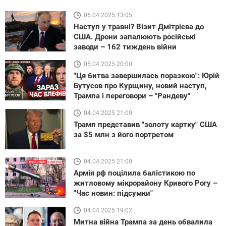
06.04.2025 13:05
Наступ у травні? Візит Дмітрієва до
США. Дрони запалюють російські
заводи – 162 тиждень війни
05.04.2025 20:00
"Ця битва завершилась поразкою": Юрій
Бутусов про Курщину, новий наступ,
Трампа і переговори – "Рандеву"
04.04.2025 21:00
Трамп представив "золоту картку" США
за $5 млн з його портретом
04.04.2025 21:00
Армія рф поцілила балістикою по
житловому мікрорайону Кривого Рогу –
"Час новин: підсумки"
04.04.2025 19:02
Митна війна Трампа за день обвалила