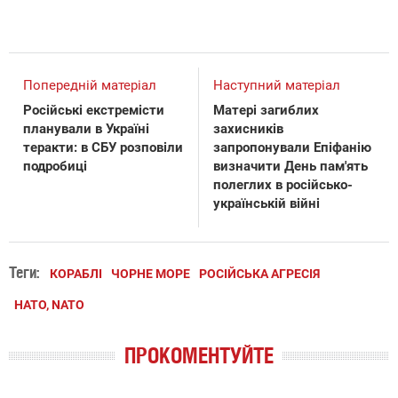
Попередній матеріал
Наступний матеріал
Російські екстремісти
Матері загиблих
планували в Україні
захисників
теракти: в СБУ розповіли
запропонували Епіфанію
подробиці
визначити День пам'ять
полеглих в російсько-
українській війні
Теги:
КОРАБЛІ
ЧОРНЕ МОРЕ
РОСІЙСЬКА АГРЕСІЯ
НАТО, NATO
ПРОКОМЕНТУЙТЕ