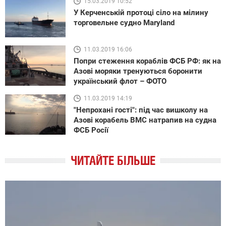
15.03.2019 10:52
У Керченській протоці сіло на мілину
торговельне судно Maryland
11.03.2019 16:06
Попри стеження кораблів ФСБ РФ: як на
Азові моряки тренуються боронити
український флот – ФОТО
11.03.2019 14:19
"Непрохані гості": під час вишколу на
Азові корабель ВМС натрапив на судна
ФСБ Росії
ЧИТАЙТЕ БІЛЬШЕ