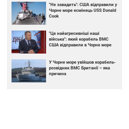
"Не завадить": США відправили у
Чорне море есмінець USS Donald
Cook
"Це найагресивніші наші
війська": який корабель ВМС
США відправили в Чорне море
У Чорне море увійшов корабель-
розвідник ВМС Британії – яка
причина