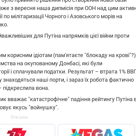
які знімають на
– вже з вересня наша дипмісія при ООН над цим актив
найгарячіших
по мілітаризації Чорного і Азовського морів на
напрямках фронту
7:15
04.12.2025 12:37
нко.
: дрони,
"Відправте
 – триває
Вернадського на
йважливіших для Путіна напрямків цієї війни проти
на потреби
фронт": стрілецька
рьох
бригада Повітряних
сил ЗСУ збирає на
НРК Numo
 корисним ідіотам (пам'ятаєте "блокаду на крові"?)
мства на окупованому Донбасі, які були
орії і сплачували податки. Результат – втрата 1% ВВП
у знаходяться наші порти, і зараз їх робота фактично
 – підкреслила вона.
ик вважає "катастрофічне" падіння рейтингу Путіна 
зовує якусь "войнушку".