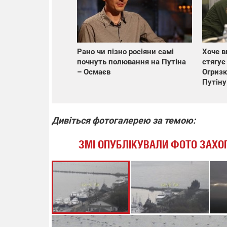
Рано чи пізно росіяни самі
Хоче в
почнуть полювання на Путіна
стягує
– Осмаєв
Огризк
Путіну
Дивіться фотогалерею за темою:
ЗМІ ОПУБЛІКУВАЛИ ФОТО ЗАХОП