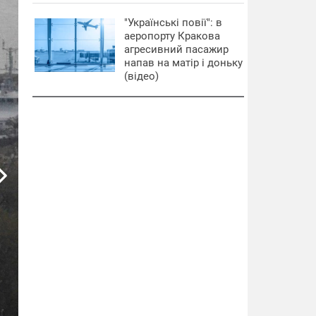
"Українські повії": в
аеропорту Кракова
агресивний пасажир
напав на матір і доньку
(відео)