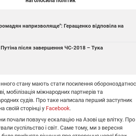
наголосила політик
ПЛІВКИ МІНДІЧА: СПРАВА
 громадян напризволяще": Геращенко відповіла на
ННЯ СВІТЛА В УКРАЇНІ
ОБОРУДОК ДРУГА ЗЕЛЕНСЬКО
живачів у чотирьох
Нова підозра у справі Міндіча: 
д Путіна після завершення ЧС-2018 – Тука
лишається без світла після
взялося за колишнього виконав
бстрілів
директора Енергоатому
ербанки: через аномальну
З колишнього віцепрем'єра Олек
пні, можуть повернутися
Чернишова зняли електронний
ключень – подробиці
браслет стеження
єнного стану мають стати посилення обороноздатнос
ві, мобілізація міжнародних партнерів та
родних судів. Про таке написала перший заступник
а своїй сторінці у
Facebook
.
2:09
11.08.2025 15:16
Працюють на
яни почали повзучу ескалацію на Азові ще влітку. Про
війни" та
передовій:
али суспільство і світ. Саме тому, ми з вересня
ндарний
підтримайте
, було прийнято рішення про створення нової бази
nger
військкорів "5 каналу",