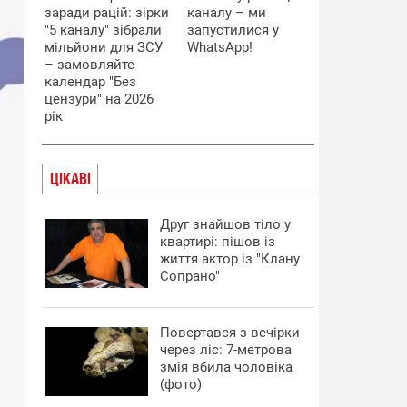
заради рацій: зірки
каналу – ми
"5 каналу" зібрали
запустилися у
мільйони для ЗСУ
WhatsApp!
– замовляйте
календар "Без
цензури" на 2026
рік
ЦІКАВІ
Друг знайшов тіло у
квартирі: пішов із
життя актор із "Клану
Сопрано"
Повертався з вечірки
через ліс: 7-метрова
змія вбила чоловіка
(фото)