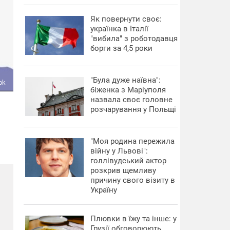
​Як повернути своє:
українка в Італії
"вибила" з роботодавця
борги за 4,5 роки
"Була дуже наївна":
ok
біженка з Маріуполя
назвала своє головне
розчарування у Польщі
"Моя родина пережила
війну у Львові":
голлівудський актор
розкрив щемливу
причину свого візиту в
Україну
Плювки в їжу та інше: у
Грузії обговорюють