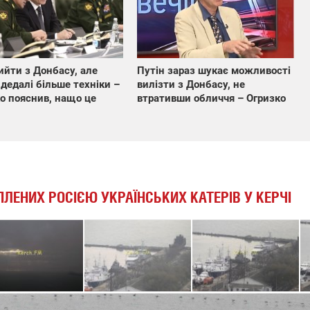
ийти з Донбасу, але
Путін зараз шукає можливості
 дедалі більше техніки –
вилізти з Донбасу, не
о пояснив, нащо це
втративши обличчя – Огризко
ЛЕНИХ РОСІЄЮ УКРАЇНСЬКИХ КАТЕРІВ У КЕРЧІ