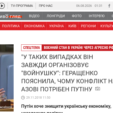
TV-ПРОГРАМА
ПРО НАС
06.08.2026
01:31
ВІДЕО
ЛОНГРІДИ
ФОТО
ІНТЕРВ'Ю
ПОЛІТИКА
ЕКОНОМІКА
УКРАЇНА
КИЇВ
РЕГІОНИ
КУЛЬТ
СПЕЦТЕМА
ВОЄННИЙ СТАН В УКРАЇНІ ЧЕРЕЗ АГРЕСІЮ Р
"У ТАКИХ ВИПАДКАХ ВІН
ЗАВЖДИ ОРГАНІЗОВУЄ
"ВОЙНУШКУ": ГЕРАЩЕНКО
ПОЯСНИЛА, ЧОМУ КОНФЛІКТ Н
АЗОВІ ПОТРІБЕН ПУТІНУ
29.11.2018 11:50
Путін хоче знищити українську економіку,
Facebook