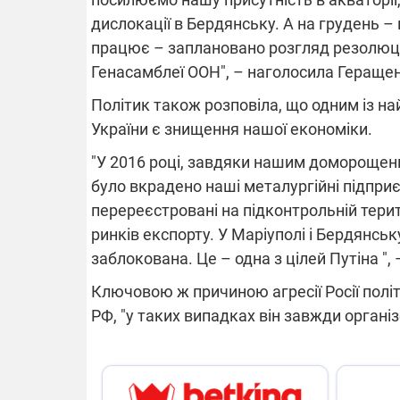
дислокації в Бердянську. А на грудень 
працює – заплановано розгляд резолюції 
14.11.2025 1
Генасамблеї ООН", – наголосила Гераще
"Око та щит"
РЕБ і пікапи
Політик також розповіла, що одним із на
збір коштів 
одразу чоти
України є знищення нашої економіки.
бригад ЗСУ
"У 2016 році, завдяки нашим доморощеним
було вкрадено наші металургійні підприє
перереєстровані на підконтрольній терит
ринків експорту. У Маріуполі і Бердянськ
заблокована. Це – одна з цілей Путіна ",
Ключовою ж причиною агресії Росії політ
РФ, "у таких випадках він завжди органі