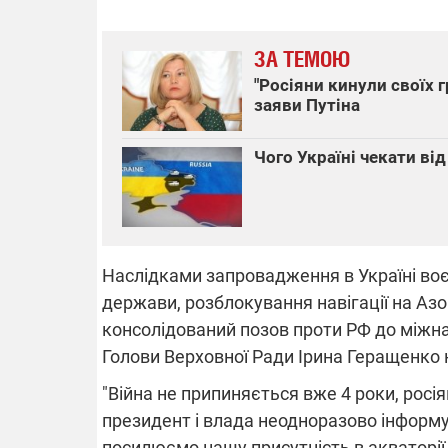
ЗА ТЕМОЮ
"Росіяни кинули своїх
ВІДКЛЮЧЕ
заяви Путіна
Частина спо
Чого Україні чекати ві
областях за
російських о
Готуйте пав
спеку у сер
графіки від
Наслідками запровадження в Україні во
держави, розблокування навігації на Азо
консолідований позов проти РФ до міжна
Голови Верховної Ради Ірина Геращенко н
08.09.2025 1
Підтримай
"Війна не припиняється вже 4 роки, росі
"Машинерію 
президент і влада неодноразово інформув
виграй леге
посилюємо нашу присутність в акваторії
Dodge Challe